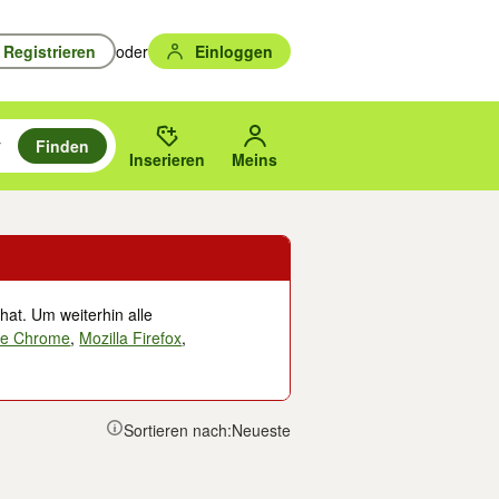
Registrieren
oder
Einloggen
Finden
en durchsuchen und mit Eingabetaste auswählen.
n um zu suchen, oder Vorschläge mit den Pfeiltasten nach oben/unten
des gewählten Orts oder PLZ.
Inserieren
Meins
hat. Um weiterhin alle
le Chrome
,
Mozilla Firefox
,
Sortieren nach:
Neueste