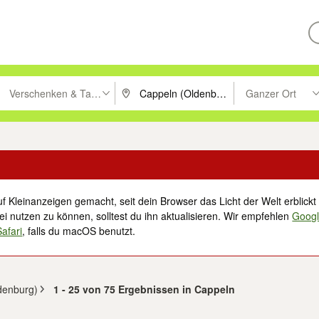
Verschenken & Tauschen
Ganzer Ort
ken um zu suchen, oder Vorschläge mit den Pfeiltasten nach oben/unt
PLZ oder Ort eingeben. Eingabetaste drücke
Suche im Umkreis 
f Kleinanzeigen gemacht, seit dein Browser das Licht der Welt erblickt 
i nutzen zu können, solltest du ihn aktualisieren. Wir empfehlen
Goog
Safari
, falls du macOS benutzt.
denburg)
1 - 25 von 75 Ergebnissen in Cappeln