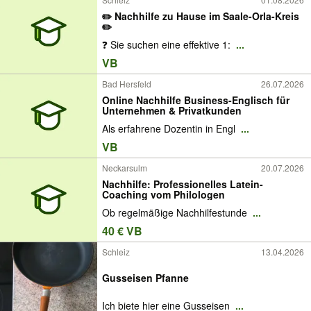
✏️ Nachhilfe zu Hause im Saale-Orla-Kreis
✏️
❓ Sie suchen eine effektive 1:
...
VB
Bad Hersfeld
26.07.2026
Online Nachhilfe Business-Englisch für
Unternehmen & Privatkunden
Als erfahrene Dozentin in Engl
...
VB
Neckarsulm
20.07.2026
Nachhilfe: Professionelles Latein-
Coaching vom Philologen
Ob regelmäßige Nachhilfestunde
...
40 € VB
Schleiz
13.04.2026
Gusseisen Pfanne
Ich biete hier eine Gusseisen
...