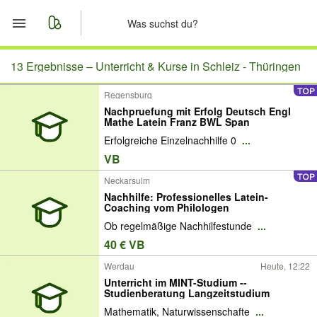
Start
13 Ergebnisse –
Unterricht & Kurse in Schleiz - Thüringen
Regensburg
Merkliste
Nachpruefung mit Erfolg Deutsch Engl
Mathe Latein Franz BWL Span
Nachrichten
Erfolgreiche Einzelnachhilfe 0
...
VB
Anzeige aufgeben
Neckarsulm
Nachhilfe: Professionelles Latein-
Coaching vom Philologen
Ob regelmäßige Nachhilfestunde
...
40 € VB
Werdau
Heute, 12:22
Unterricht im MINT-Studium --
Studienberatung Langzeitstudium
Mathematik, Naturwissenschafte
...