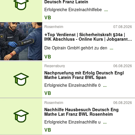
Deutsch Franz Latein
Erfolgreiche Einzelnachhilfebe
...
VB
Rosenheim
07.08.2026
⭐Top Verdienst | Sicherheitskraft §34a |
IHK Abschluss - Online Kurs | Jobgarantie
| Security | 100% Förderung | Kostenloses
Die Optrain GmbH gehört zu den
...
Tablett | NRW⭐ REF.: 312
VB
Regensburg
06.08.2026
Nachpruefung mit Erfolg Deutsch Engl
Mathe Latein Franz BWL Span
Erfolgreiche Einzelnachhilfe 0
...
VB
Rosenheim
06.08.2026
Nachhilfe Hausbesuch Deutsch Eng
Mathe Lat Franz BWL Rosenheim
Erfolgreiche Einzelnachhilfe u
...
VB