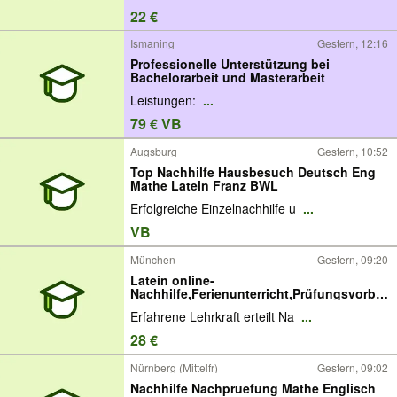
22 €
Ismaning
Gestern, 12:16
Professionelle Unterstützung bei
Bachelorarbeit und Masterarbeit
Leistungen:
...
79 € VB
Augsburg
Gestern, 10:52
Top Nachhilfe Hausbesuch Deutsch Eng
Mathe Latein Franz BWL
Erfolgreiche Einzelnachhilfe u
...
VB
München
Gestern, 09:20
Latein online-
Nachhilfe,Ferienunterricht,Prüfungsvorber
eitung
Erfahrene Lehrkraft erteilt Na
...
28 €
Nürnberg (Mittelfr)
Gestern, 09:02
Nachhilfe Nachpruefung Mathe Englisch