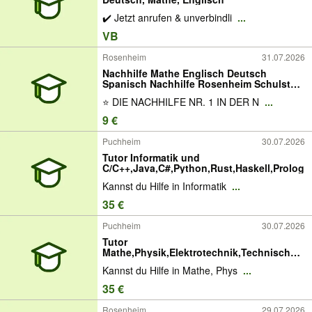
✔️ Jetzt anrufen & unverbindli
...
VB
Rosenheim
31.07.2026
Nachhilfe Mathe Englisch Deutsch
Spanisch Nachhilfe Rosenheim Schulstoff
nachholen Nachhilfeinstitut
⭐ DIE NACHHILFE NR. 1 IN DER N
...
Hausaufgabenhilfe Lerntraining Online
Nachhilfe Einzelunterricht Nachhilfe
9 €
Puchheim
30.07.2026
Tutor Informatik und
C/C++,Java,C#,Python,Rust,Haskell,Prolog
Kannst du Hilfe in Informatik
...
35 €
Puchheim
30.07.2026
Tutor
Mathe,Physik,Elektrotechnik,Technische
Mechanik für Unis
Kannst du Hilfe in Mathe, Phys
...
35 €
Rosenheim
29.07.2026