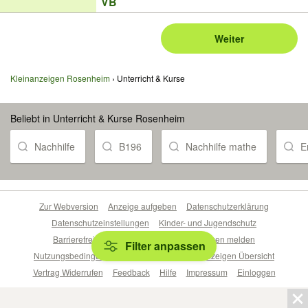
VB
Weiter
Kleinanzeigen Rosenheim
Unterricht & Kurse
Beliebt in Unterricht & Kurse Rosenheim
Nachhilfe
B196
Nachhilfe mathe
E
Zur Webversion
Anzeige aufgeben
Datenschutzerklärung
Datenschutzeinstellungen
Kinder- und Jugendschutz
Barrierefreiheitserklärung
Sicherheitslücken melden
Filter anpassen
Nutzungsbedingungen
Beliebte Suchen
Anzeigen Übersicht
Vertrag Widerrufen
Feedback
Hilfe
Impressum
Einloggen