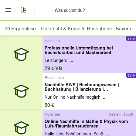
Start
70 Ergebnisse –
Unterricht & Kurse in Rosenheim - Bayern
Ismaning
Merkliste
Professionelle Unterstützung bei
Bachelorarbeit und Masterarbeit
Nachrichten
Leistungen:
...
79 € VB
Anzeige aufgeben
Rosenheim
Nachhilfe BWR | Rechnungswesen |
Buchhaltung | Bilanzierung |
Prüfungsvorbereitung
Nur Online Nachhilfe möglich
...
50 €
München
Gestern, 15:38
Online Nachhilfe in Mathe & Physik vom
Luft-/Raumfahrtstudenten
Hallo liebe Schülerinnen, Schü
...