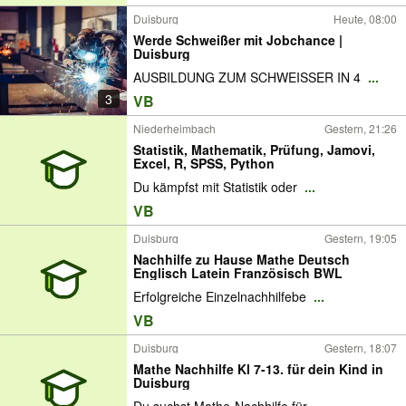
Duisburg
Heute, 08:00
Werde Schweißer mit Jobchance |
Duisburg
AUSBILDUNG ZUM SCHWEISSER IN 4
...
3
VB
Niederheimbach
Gestern, 21:26
Statistik, Mathematik, Prüfung, Jamovi,
Excel, R, SPSS, Python
Du kämpfst mit Statistik oder
...
VB
Duisburg
Gestern, 19:05
Nachhilfe zu Hause Mathe Deutsch
Englisch Latein Französisch BWL
Erfolgreiche Einzelnachhilfebe
...
VB
Duisburg
Gestern, 18:07
Mathe Nachhilfe Kl 7-13. für dein Kind in
Duisburg