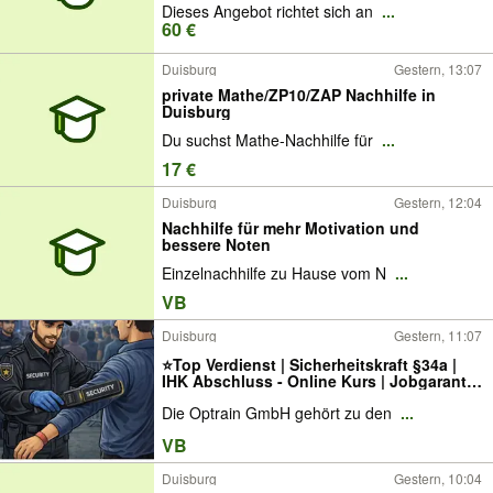
Dieses Angebot richtet sich an
...
60 €
Duisburg
Gestern, 13:07
private Mathe/ZP10/ZAP Nachhilfe in
Duisburg
Du suchst Mathe-Nachhilfe für
...
17 €
Duisburg
Gestern, 12:04
Nachhilfe für mehr Motivation und
bessere Noten
Einzelnachhilfe zu Hause vom N
...
VB
Duisburg
Gestern, 11:07
⭐Top Verdienst | Sicherheitskraft §34a |
IHK Abschluss - Online Kurs | Jobgarantie
| Security | 100% Förderung | Kostenloses
Die Optrain GmbH gehört zu den
...
Tablett | NRW⭐ REF.: 178
VB
Duisburg
Gestern, 10:04