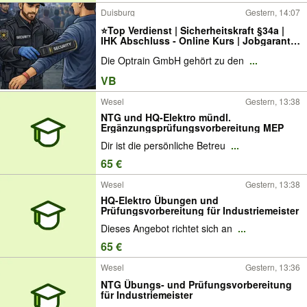
Duisburg
Gestern, 14:07
⭐Top Verdienst | Sicherheitskraft §34a |
IHK Abschluss - Online Kurs | Jobgarantie
| Security | 100% Förderung | Kostenloses
Die Optrain GmbH gehört zu den
...
Tablett | NRW⭐ REF.: 179
VB
Wesel
Gestern, 13:38
NTG und HQ-Elektro mündl.
Ergänzungsprüfungsvorbereitung MEP
Dir ist die persönliche Betreu
...
65 €
Wesel
Gestern, 13:38
HQ-Elektro Übungen und
Prüfungsvorbereitung für Industriemeister
Dieses Angebot richtet sich an
...
65 €
Wesel
Gestern, 13:36
NTG Übungs- und Prüfungsvorbereitung
für Industriemeister