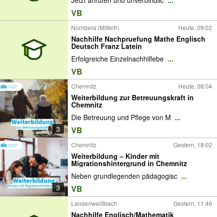
Jetzt anrufen und unverbindlic
...
VB
Nürnberg (Mittelfr)
Heute, 09:02
Nachhilfe Nachpruefung Mathe Englisch
Deutsch Franz Latein
Erfolgreiche Einzelnachhilfebe
...
VB
Chemnitz
Heute, 08:04
Weiterbildung zur Betreuungskraft in
Chemnitz
Die Betreuung und Pflege von M
...
3
VB
Chemnitz
Gestern, 18:02
Weiterbildung – Kinder mit
Migrationshintergrund in Chemnitz
Neben grundlegenden pädagogisc
...
3
VB
Langenweißbach
Gestern, 11:46
Nachhilfe Englisch/Mathematik