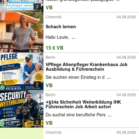
3
VB
Chemnitz
04.08.2026
Schach lernen
Hallo Leute,
...
15 € VB
Berlin
04.08.2026
‍⚕️Pflege Altenpfleger Krankenhaus Job
Ausbildung & Führerschein
Sie suchen einen Einstieg in d
...
2
VB
Berlin
04.08.2026
⭐§34a Sicherheit Weiterbildung IHK
Führerschein Job Arbeit sofort
Du suchst eine berufliche Pers
...
2
VB
Chemnitz
04.08.2026