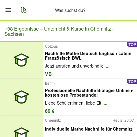
Start
198 Ergebnisse –
Unterricht & Kurse in Chemnitz -
Sachsen
Merkliste
Cottbus
Nachhilfe Mathe Deutsch Englisch Latein
Nachrichten
Französisch BWL
Jetzt anrufen und unverbindlic
...
Anzeige aufgeben
VB
Berlin
Professionelle Nachhilfe Biologie Online ▸
kostenlose Probestunde!
Liebe Schüler:innen, liebe Elt
...
69 €
Chemnitz
Heute, 20:07
individuelle Mathe Nachhilfe für Chemnitz