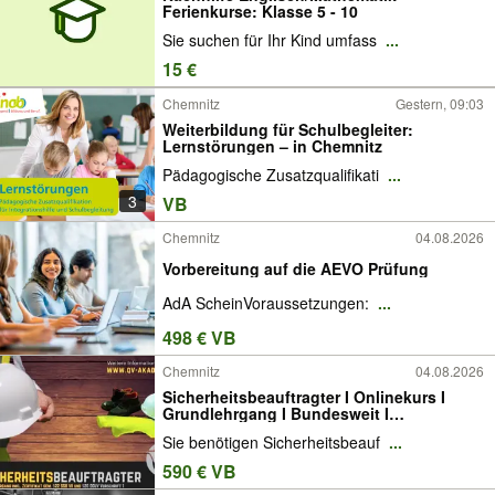
Ferienkurse: Klasse 5 - 10
Sie suchen für Ihr Kind umfass
...
15 €
Chemnitz
Gestern, 09:03
Weiterbildung für Schulbegleiter:
Lernstörungen – in Chemnitz
Pädagogische Zusatzqualifikati
...
3
VB
Chemnitz
04.08.2026
Vorbereitung auf die AEVO Prüfung
AdA ScheinVoraussetzungen:
...
498 € VB
Chemnitz
04.08.2026
Sicherheitsbeauftragter I Onlinekurs I
Grundlehrgang I Bundesweit I
Präsenzkurs I Chemnitz I Zwickau I
Sie benötigen Sicherheitsbeauf
...
Stollberg I Leipzig I SGB7 I DGUV I
Arbeitssicherheit
590 € VB