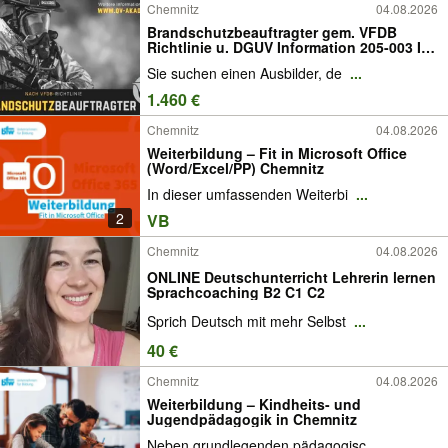
Chemnitz
04.08.2026
Brandschutzbeauftragter gem. VFDB
Richtlinie u. DGUV Information 205-003 I
Onlinekurs I Chemnitz I
Sie suchen einen Ausbilder, de
...
Feuerwehrausbildung
1.460 €
Chemnitz
04.08.2026
Weiterbildung – Fit in Microsoft Office
(Word/Excel/PP) Chemnitz
In dieser umfassenden Weiterbi
...
2
VB
Chemnitz
04.08.2026
ONLINE Deutschunterricht Lehrerin lernen
Sprachcoaching B2 C1 C2
Sprich Deutsch mit mehr Selbst
...
40 €
Chemnitz
04.08.2026
Weiterbildung – Kindheits- und
Jugendpädagogik in Chemnitz
Neben grundlegenden pädagogisc
...