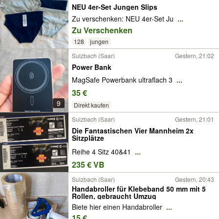
NEU 4er-Set Jungen Slips
Zu verschenken: NEU 4er-Set Ju
...
Zu Verschenken
128
jungen
Sulzbach (Saar)
Gestern, 21:02
Power Bank
MagSafe Powerbank ultraflach 3
...
35 €
9
Direkt kaufen
Sulzbach (Saar)
Gestern, 21:01
Die Fantastischen Vier Mannheim 2x
Sitzplätze
Reihe 4 Sitz 40&41
...
235 € VB
Sulzbach (Saar)
Gestern, 20:43
Handabroller für Klebeband 50 mm mit 5
Rollen, gebraucht Umzug
Biete hier einen Handabroller
...
15 €