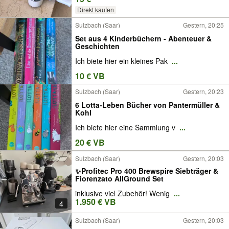
Direkt kaufen
Sulzbach (Saar)
Gestern, 20:25
Set aus 4 Kinderbüchern - Abenteuer &
Geschichten
Ich biete hier ein kleines Pak
...
10 € VB
Sulzbach (Saar)
Gestern, 20:23
6 Lotta-Leben Bücher von Pantermüller &
Kohl
Ich biete hier eine Sammlung v
...
20 € VB
Sulzbach (Saar)
Gestern, 20:03
✨Profitec Pro 400 Brewspire Siebträger &
Fiorenzato AllGround Set
inklusive viel Zubehör! Wenig
...
1.950 € VB
4
Sulzbach (Saar)
Gestern, 20:03