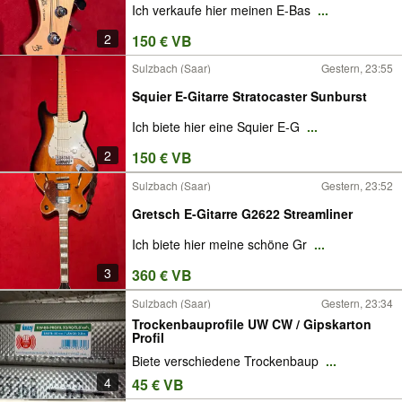
Ich verkaufe hier meinen E-Bas
...
2
150 € VB
Sulzbach (Saar)
Gestern, 23:55
Squier E-Gitarre Stratocaster Sunburst
Ich biete hier eine Squier E-G
...
2
150 € VB
Sulzbach (Saar)
Gestern, 23:52
Gretsch E-Gitarre G2622 Streamliner
Ich biete hier meine schöne Gr
...
3
360 € VB
Sulzbach (Saar)
Gestern, 23:34
Trockenbauprofile UW CW / Gipskarton
Profil
Biete verschiedene Trockenbaup
...
4
45 € VB