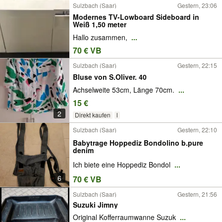
Sulzbach (Saar)
Gestern, 23:06
Modernes TV-Lowboard Sideboard in
Weiß 1,50 meter
Hallo zusammen,
...
70 € VB
Sulzbach (Saar)
Gestern, 22:15
Bluse von S.Oliver. 40
Achselweite 53cm, Länge 70cm.
...
15 €
2
Direkt kaufen
l
Sulzbach (Saar)
Gestern, 22:10
Babytrage Hoppediz Bondolino b.pure
denim
Ich biete eine Hoppediz Bondol
...
6
70 € VB
Sulzbach (Saar)
Gestern, 21:56
Suzuki Jimny
Original Kofferraumwanne Suzuk
...