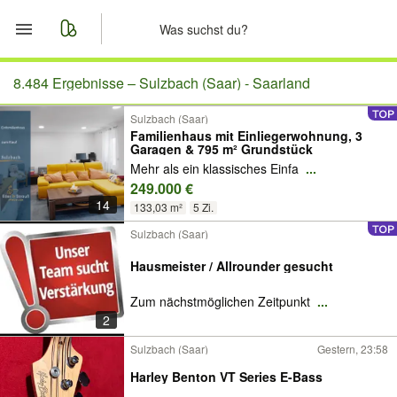
Start
8.484 Ergebnisse –
Sulzbach (Saar) - Saarland
Sulzbach (Saar)
Merkliste
Familienhaus mit Einliegerwohnung, 3
Garagen & 795 m² Grundstück
Nachrichten
Mehr als ein klassisches Einfa
...
249.000 €
14
Anzeige aufgeben
133,03 m²
5 Zi.
Sulzbach (Saar)
Hausmeister / Allrounder gesucht
Zum nächstmöglichen Zeitpunkt
...
2
Sulzbach (Saar)
Gestern, 23:58
Harley Benton VT Series E-Bass