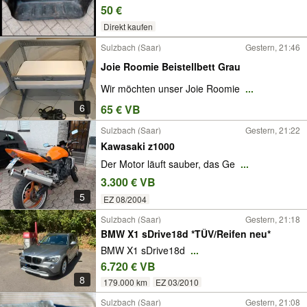
50 €
Direkt kaufen
Sulzbach (Saar)
Gestern, 21:46
Joie Roomie Beistellbett Grau
Wir möchten unser Joie Roomie
...
6
65 € VB
Sulzbach (Saar)
Gestern, 21:22
Kawasaki z1000
Der Motor läuft sauber, das Ge
...
3.300 € VB
5
EZ 08/2004
Sulzbach (Saar)
Gestern, 21:18
BMW X1 sDrive18d *TÜV/Reifen neu*
BMW X1 sDrive18d
...
6.720 € VB
8
179.000 km
EZ 03/2010
Sulzbach (Saar)
Gestern, 21:08