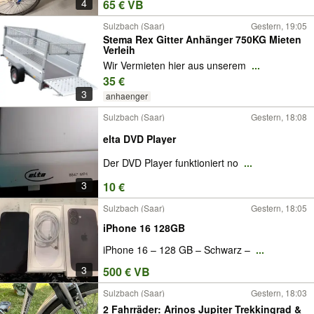
4
65 € VB
Sulzbach (Saar)
Gestern, 19:05
Stema Rex Gitter Anhänger 750KG Mieten
Verleih
Wir Vermieten hier aus unserem
...
35 €
3
anhaenger
Sulzbach (Saar)
Gestern, 18:08
elta DVD Player
Der DVD Player funktioniert no
...
3
10 €
Sulzbach (Saar)
Gestern, 18:05
iPhone 16 128GB
iPhone 16 – 128 GB – Schwarz –
...
3
500 € VB
Sulzbach (Saar)
Gestern, 18:03
2 Fahrräder: Arinos Jupiter Trekkingrad &