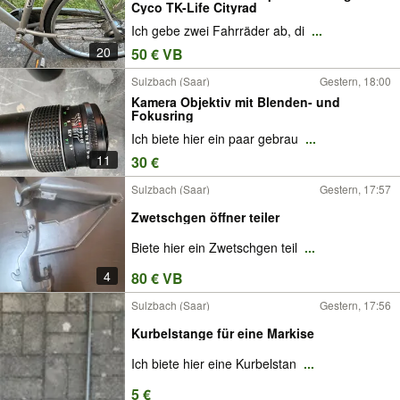
Cyco TK-Life Cityrad
Ich gebe zwei Fahrräder ab, di
...
20
50 € VB
Sulzbach (Saar)
Gestern, 18:00
Kamera Objektiv mit Blenden- und
Fokusring
Ich biete hier ein paar gebrau
...
11
30 €
Sulzbach (Saar)
Gestern, 17:57
Zwetschgen öffner teiler
Biete hier ein Zwetschgen teil
...
4
80 € VB
Sulzbach (Saar)
Gestern, 17:56
Kurbelstange für eine Markise
Ich biete hier eine Kurbelstan
...
5 €