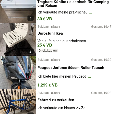
Tragbare Kühlbox elektrisch für Camping
und Reisen
Ich verkaufe meine praktische,
...
4
80 € VB
Sulzbach (Saar)
Gestern, 19:47
Bürostuhl Ikea
Verkaufe einen gut erhaltenen
...
25 € VB
Direkt kaufen
2
Sulzbach (Saar)
Gestern, 19:32
Peugeot Jetforce 50ccm Roller Tausch
Ich biete hier meinen Peugeot
...
1.299 € VB
Sulzbach (Saar)
Gestern, 19:23
Fahrrad zu verkaufen
Ich verkaufe ein blaues 26-Zol
...