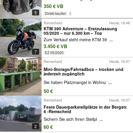
350 € VB
5
Direkt kaufen
l
Remscheid
Heute, 16:48
KTM 390 Adventure – Erstzulassung
05/2020 – nur 6.300 km – Top
Zum Verkauf steht meine KTM 39
...
3.450 € VB
7
EZ 05/2020
Remscheid
Heute, 16:07
Mini-Storage/Fahrradbox – trocken und
jederzeit zugänglich
Sie haben Platzmangel in Wohnu
...
50 €
Remscheid
Heute, 16:07
Feste Dauerparkstellplätze in der Bergstr.
6 -Remscheid
Sichern Sie sich Ihren Stellpl
...
2
60 €