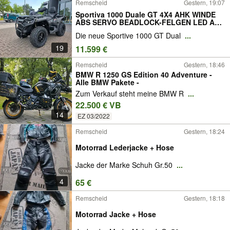
Remscheid
Gestern, 19:07
Sportiva 1000 Duale GT 4X4 AHK WINDE
ABS SERVO BEADLOCK-FELGEN LED ATV
SITZHEIZUNG GRIFFHEIZUNG QUAD NEU
Die neue Sportive 1000 GT Dual
...
19
11.599 €
Remscheid
Gestern, 18:46
BMW R 1250 GS Edition 40 Adventure -
Alle BMW Pakete -
Zum Verkauf steht meine BMW R
...
22.500 € VB
14
EZ 03/2022
Remscheid
Gestern, 18:24
Motorrad Lederjacke + Hose
Jacke der Marke Schuh Gr.50
...
4
65 €
Remscheid
Gestern, 18:18
Motorrad Jacke + Hose