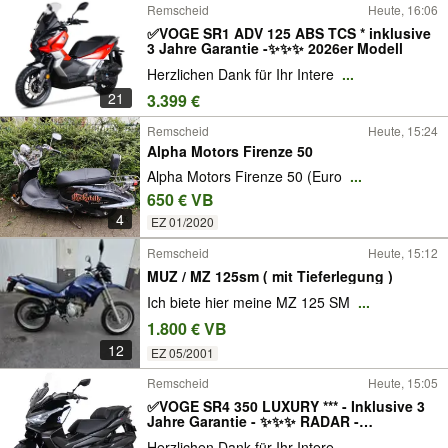
Remscheid
Heute, 16:06
✅VOGE SR1 ADV 125 ABS TCS * inklusive
3 Jahre Garantie -✨✨✨ 2026er Modell
Herzlichen Dank für Ihr Intere
...
21
3.399 €
Remscheid
Heute, 15:24
Alpha Motors Firenze 50
Alpha Motors Firenze 50 (Euro
...
650 € VB
4
EZ 01/2020
Remscheid
Heute, 15:12
MUZ / MZ 125sm ( mit Tieferlegung )
Ich biete hier meine MZ 125 SM
...
1.800 € VB
12
EZ 05/2001
Remscheid
Heute, 15:05
✅VOGE SR4 350 LUXURY *** - Inklusive 3
Jahre Garantie - ✨✨✨ RADAR -
Sitzheizung / Griffheizung / elektrisch
Herzlichen Dank für Ihr Intere
...