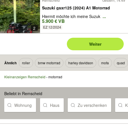
Remscheid
Gestern, 14:49
Suzuki gsxr125 (2024) A1 Motorrad
Hiermit möchte ich meine Suzuk
...
5.900 € VB
EZ 12/2024
2
Weiter
Ähnlich
roller
bmw motorrad
harley davidson
mofa
quad
Kleinanzeigen Remscheid
motorrad
Beliebt in Remscheid
Wohnung
Haus
Zu verschenken
K