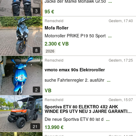
Jacke der Marke Mohawk Gr.50
...
3
95 €
Remscheid
Gestern, 17:40
Mofa Roller
Motorroller PRIKE P19 50 Sport
...
2.300 € VB
8
2026
Remscheid
Gestern, 17:25
vmoto emax 90s Elektroroller
suche Fahrtenregler 2. ausführ
...
2
VB
Remscheid
Gestern, 15:07
Sportiva ETV 80 ELEKTRO 4X2 AHK
WINDE EPS UTV NEU 3 JAHRE GARANTIE
JAGD LANDWIRTSCHAFT FORST
Die neue Sportiva ETV 80 ist d
...
GOLFPLATZ
21
13.990 €