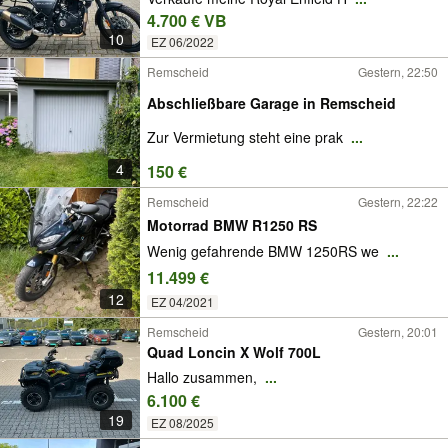
4.700 € VB
10
EZ 06/2022
Remscheid
Gestern, 22:50
Abschließbare Garage in Remscheid
Zur Vermietung steht eine prak
...
4
150 €
Remscheid
Gestern, 22:22
Motorrad BMW R1250 RS
Wenig gefahrende BMW 1250RS we
...
11.499 €
12
EZ 04/2021
Remscheid
Gestern, 20:01
Quad Loncin X Wolf 700L
Hallo zusammen,
...
6.100 €
19
EZ 08/2025