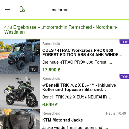
Start
478 Ergebnisse –
„motorrad“ in Remscheid - Nordrhein-
Westfalen
Merkliste
Remscheid
ODES / 4TRAC Workcross PROX 800
Nachrichten
FOREST EDITION ABS 4X4 AHK WINDE
HEIZUNG SOFORT ALU VOLLKABINE
Die neue 4TRAC PROX 800 Forest
...
MODELL 2026 PERFEKT FÜR JÄGER
LANDWIRTE HAUSMEISTER
Anzeige aufgeben
19
17.690 €
WINTERDIENST
Remscheid
✅Benelli TRK 702 X E5+ *** - Inklusive
Koffer und Topcase / Sitz- und
Griffheizung - SOFORT ✨✨✨
Benelli TRK 702 X EU5+ NEUFAHR
...
32
6.649 €
Remscheid
Heute, 16:49
KTM Motorrad Jacke
Jacke wurde 1 mal getragen und
...