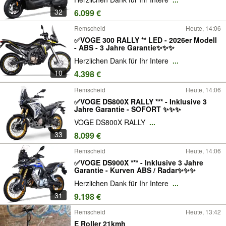
verstellbare Scheibe
32
6.099 €
Remscheid
Heute, 14:06
✅VOGE 300 RALLY ** LED - 2026er Modell
- ABS - 3 Jahre Garantie✨✨✨
Herzlichen Dank für Ihr Intere
...
10
4.398 €
Remscheid
Heute, 14:06
✅VOGE DS800X RALLY *** - Inklusive 3
Jahre Garantie - SOFORT ✨✨✨
VOGE DS800X RALLY
...
33
8.099 €
Remscheid
Heute, 14:06
✅VOGE DS900X *** - Inklusive 3 Jahre
Garantie - Kurven ABS / Radar✨✨✨
Herzlichen Dank für Ihr Intere
...
31
9.198 €
Remscheid
Heute, 13:42
E Roller 21kmh