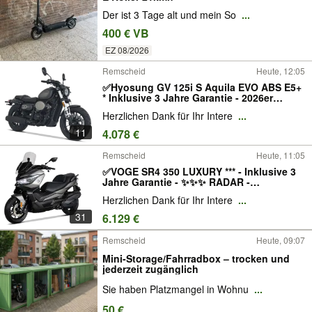
Der ist 3 Tage alt und mein So
...
400 € VB
EZ 08/2026
Remscheid
Heute, 12:05
✅Hyosung GV 125i S Aquila EVO ABS E5+
* Inklusive 3 Jahre Garantie - 2026er
Modell✨✨✨
Herzlichen Dank für Ihr Intere
...
11
4.078 €
Remscheid
Heute, 11:05
✅VOGE SR4 350 LUXURY *** - Inklusive 3
Jahre Garantie - ✨✨✨ RADAR -
Sitzheizung / Griffheizung / elektrisch
Herzlichen Dank für Ihr Intere
...
verstellbare Scheibe
31
6.129 €
Remscheid
Heute, 09:07
Mini-Storage/Fahrradbox – trocken und
jederzeit zugänglich
Sie haben Platzmangel in Wohnu
...
50 €