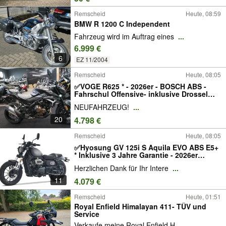
Remscheid
Heute, 08:59
BMW R 1200 C Independent
Fahrzeug wird im Auftrag eines
...
6.999 €
6
EZ 11/2004
Remscheid
Heute, 08:05
✅VOGE R625 * - 2026er - BOSCH ABS -
Fahrschul Offensive- inklusive Drossel
A2/48PS + Inkl. Fahrschulkit ✨✨✨
NEUFAHRZEUG!
...
20
4.798 €
Remscheid
Heute, 08:05
✅Hyosung GV 125i S Aquila EVO ABS E5+
* Inklusive 3 Jahre Garantie - 2026er
Modell ✨✨✨ Beide Farben!
Herzlichen Dank für Ihr Intere
...
11
4.079 €
Remscheid
Heute, 01:51
Royal Enfield Himalayan 411- TÜV und
Service
Verkaufe meine Royal Enfield H
...