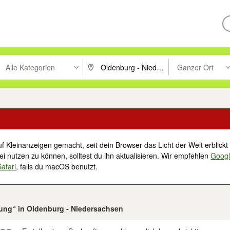
Alle Kategorien
Ganzer Ort
ken um zu suchen, oder Vorschläge mit den Pfeiltasten nach oben/unt
PLZ oder Ort eingeben. Eingabetaste drücke
Suche im Umkreis 
f Kleinanzeigen gemacht, seit dein Browser das Licht der Welt erblickt 
i nutzen zu können, solltest du ihn aktualisieren. Wir empfehlen
Goog
Safari
, falls du macOS benutzt.
igung“ in Oldenburg - Niedersachsen