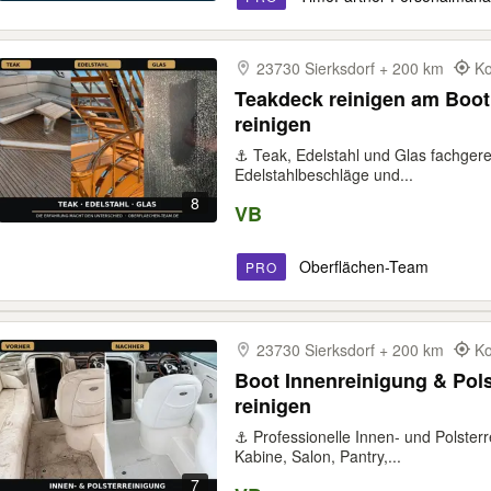
23730 Sierksdorf + 200 km
Ko
Teakdeck reinigen am Boot 
reinigen
⚓ Teak, Edelstahl und Glas fachgere
Edelstahlbeschläge und...
8
VB
Oberflächen-Team
PRO
23730 Sierksdorf + 200 km
Ko
Boot Innenreinigung & Pols
reinigen
⚓ Professionelle Innen- und Polster
Kabine, Salon, Pantry,...
7