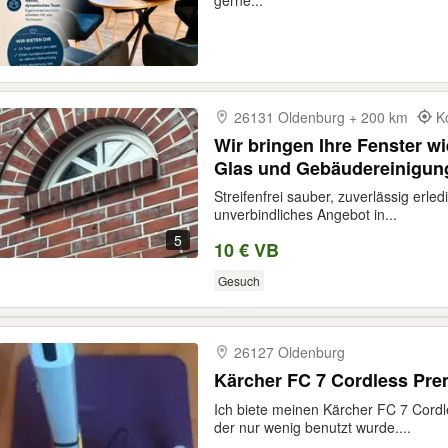
gerne...
26131 Oldenburg + 200 km
K
Wir bringen Ihre Fenster w
Glas und Gebäudereinigun
Fensterputzer Oldenburg 
Streifenfrei sauber, zuverlässig erl
Fensterreinigung Friesoyth
unverbindliches Angebot in...
5
10 € VB
Gesuch
26127 Oldenburg
Kärcher FC 7 Cordless Pre
Ich biete meinen Kärcher FC 7 Cord
der nur wenig benutzt wurde....