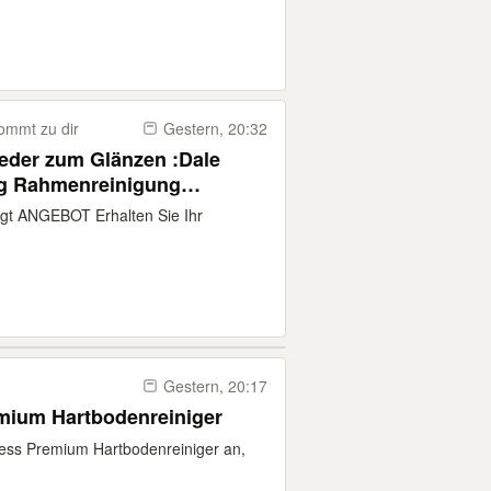
ommt zu dir
Gestern, 20:32
ieder zum Glänzen :Dale
g Rahmenreinigung
200km Umkreis
edigt ANGEBOT Erhalten Sie Ihr
e reinigen putzen
Gestern, 20:17
mium Hartbodenreiniger
less Premium Hartbodenreiniger an,