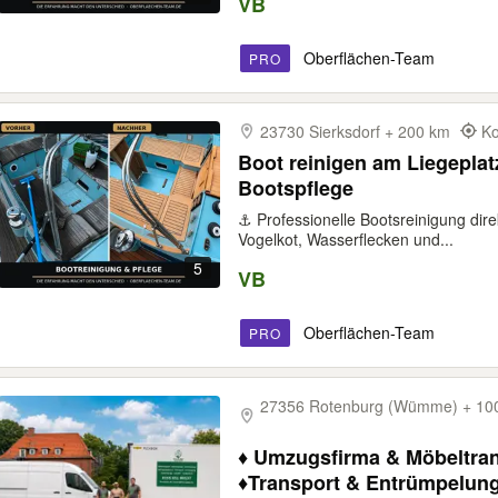
VB
Oberflächen-Team
PRO
23730 Sierksdorf + 200 km
Ko
Boot reinigen am Liegeplat
Bootspflege
⚓ Professionelle Bootsreinigung dire
Vogelkot, Wasserflecken und...
5
VB
Oberflächen-Team
PRO
27356 Rotenburg (Wümme) + 10
♦️ Umzugsfirma & Möbeltra
♦️Transport & Entrümpelung und 