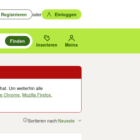
Registrieren
oder
Einloggen
Finden
en durchsuchen und mit Eingabetaste auswählen.
n um zu suchen, oder Vorschläge mit den Pfeiltasten nach oben/unten
des gewählten Orts oder PLZ.
Inserieren
Meins
hat. Um weiterhin alle
le Chrome
,
Mozilla Firefox
,
Sortieren nach:
Neueste