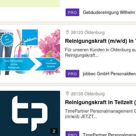
Gebäudereinigung Wilhel
PRO
26123 Oldenburg
Reinigungskraft (m/w/d) in 
Für unseren Kunden in Oldenburg suc
Reinigungskraft...
jobbec GmbH Personaldiens
PRO
26135 Oldenburg
Reinigungskraft in Teilzeit
TimePartner Personalmanagement Gmb
(m/w/d) JETZT...
2
TimePartner Personalma
PRO