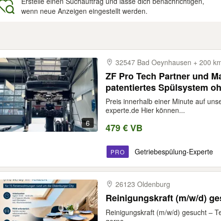
Erstelle einen Suchauftrag und lasse dich benachrichtigen,
wenn neue Anzeigen eingestellt werden.
gebnisse
32547 Bad Oeynhausen + 200 
ZF Pro Tech Partner und M
patentiertes Spülsystem oh
Preis innerhalb einer Minute auf un
experte.de Hier können...
6
479 € VB
Getriebespülung-Experte
PRO
26123 Oldenburg
Reinigungskraft (m/w/d) ges
Reinigungskraft (m/w/d) gesucht – Tei