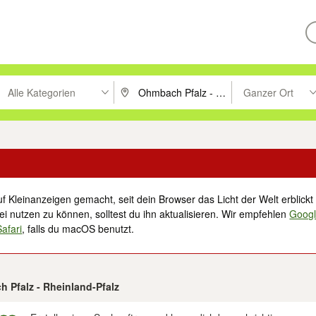
Alle Kategorien
Ganzer Ort
ken um zu suchen, oder Vorschläge mit den Pfeiltasten nach oben/unt
PLZ oder Ort eingeben. Eingabetaste drücke
Suche im Umkreis 
f Kleinanzeigen gemacht, seit dein Browser das Licht der Welt erblickt 
i nutzen zu können, solltest du ihn aktualisieren. Wir empfehlen
Goog
Safari
, falls du macOS benutzt.
 Pfalz - Rheinland-Pfalz