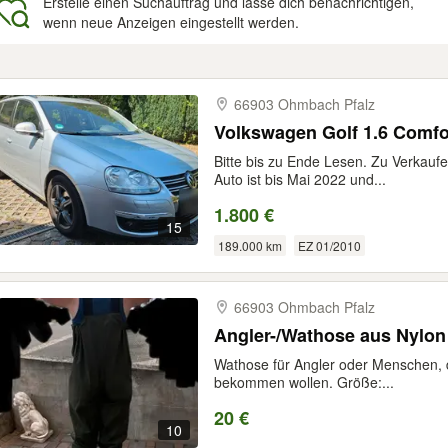
Erstelle einen Suchauftrag und lasse dich benachrichtigen,
wenn neue Anzeigen eingestellt werden.
gebnisse
66903 Ohmbach Pfalz
Volkswagen Golf 1.6 Comfor
Bitte bis zu Ende Lesen. Zu Verkauf
Auto ist bis Mai 2022 und...
1.800 €
15
189.000 km
EZ 01/2010
66903 Ohmbach Pfalz
Angler-/Wathose aus Nylon
Wathose für Angler oder Menschen, 
bekommen wollen. Größe:...
20 €
10