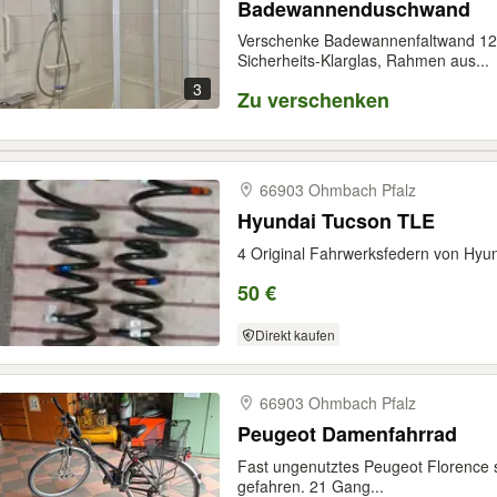
Badewannenduschwand
Verschenke Badewannenfaltwand 12
Sicherheits-Klarglas, Rahmen aus...
3
Zu verschenken
66903 Ohmbach Pfalz
Hyundai Tucson TLE
4 Original Fahrwerksfedern von Hyu
50 €
Direkt kaufen
66903 Ohmbach Pfalz
Peugeot Damenfahrrad
Fast ungenutztes Peugeot Florence 
gefahren. 21 Gang...