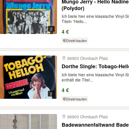
Mungo Jerry - Hello Nadine 
(Polydor)
Ich biete hier eine klassische Vinyl-
Titeln "Hello...
2
4 €
Direkt kaufen
66903 Ohmbach Pfalz
Dorthe Single: Tobago-Hello
Ich biete hier eine klassische Vinyl-
enthält die Titel...
4 €
2
Direkt kaufen
66903 Ohmbach Pfalz
Badewannenfaltwand Bade