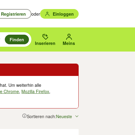
Registrieren
oder
Einloggen
Finden
en durchsuchen und mit Eingabetaste auswählen.
n um zu suchen, oder Vorschläge mit den Pfeiltasten nach oben/unten
des gewählten Orts oder PLZ.
Inserieren
Meins
hat. Um weiterhin alle
le Chrome
,
Mozilla Firefox
,
Sortieren nach:
Neueste