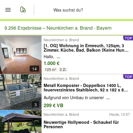
Start
9.296 Ergebnisse –
Neunkirchen a. Brand - Bayern
Neunkirchen a. Brand
Merkliste
[1. OG] Wohnung in Ermreuth, 125qm, 3
Zimmer, Küche, Bad, Balkon [Keine Hunde
erwünscht]
Nachrichten
Hallo,
...
1.000 €
14
Anzeige aufgeben
125 m²
3 Zi.
Neunkirchen a. Brand
Metall Komposter - Doppelbox 1400 L,
feuerverzinktes Stahlblech, 92 x 182 x 86
cm (BxLxH)
Aufgrund von Umbau in unserer
...
3
299 € VB
Neunkirchen a. Brand
Heute, 12:57
Neuwertige Hollywood - Schaukel für
Personen