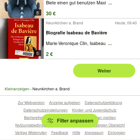
Biete einen gut benutzen Maxi
...
5
30 €
Neunkirchen a. Brand
Heute, 09:40
Biografie Isabeau de Bavière
Marie-Veronique Clin, Isabeau
...
5
2 €
Weiter
Kleinanzeigen
Neunkirchen a. Brand
Zur Webversion
Anzeige aufgeben
Datenschutzerklärung
Datenschutzeinstellungen
Kinder- und Jugendschutz
Barrierefreiheitserklärung
Sicherheitslücken melden
Filter anpassen
Nutzungsbedingungen
Beliebte Suchen
Anzeigen Übersicht
Vertrag Widerrufen
Feedback
Hilfe
Impressum
Einloggen