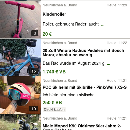
Neunkirchen a. Brand
Heute, 11:29
Kinderroller
Roller, gebraucht Räder läucht
...
3
20 €
Neunkirchen a. Brand
Heute, 11:22
20 Zoll Winora Radius Pedelec mit Bosch
Motor, absolut neuwertig.
Das Rad wurde im August 2024 g
...
15
1.740 € VB
Neunkirchen a. Brand
Heute, 11:21
POC Skihelm mit Skibrille - Pink/Weiß XS-S
Ich biete hier einen stylische
...
250 € VB
10
Direkt kaufen
Neunkirchen a. Brand
Heute, 11:21
Miele Moped K50 Oldtimer 50er Jahre 2-
Gang Sachs 50