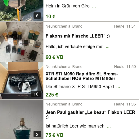
Helm in Grün von Giro
...
6
10 €
Neunkirchen a. Brand
Heute, 11:51
Flakons mit Flasche „LEER“ ;)
Hallo, ich verkaufe einige mei
...
60 € VB
Neunkirchen a. Brand
Heute, 11:50
XTR STI M950 Rapidfire SL Brems-
Schalthebel NOS Retro MTB 90er
Die Shimano XTR STI M950 Rapid
...
10
225 €
Neunkirchen a. Brand
Heute, 11:35
Jean Paul gaultier „Le beau“ Flakon LEER
;)
Ist natürlich Leer wie man seh
...
2
75 € VB