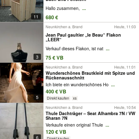
Hallo zusammen,
...
11
680 €
Neunkirchen a. Brand
Heute, 11:03
Jean Paul gaultier „le Beau“ Flakon
„LEER“
Verkauf dieses Flakon, ist nat
...
3
75 € VB
Neunkirchen a. Brand
Heute, 11:01
Wunderschönes Brautkleid mit Spitze und
Rückenausschnitt
Ich biete ein wunderschönes Ho
...
400 € VB
5
Direkt kaufen
xs
Neunkirchen a. Brand
Heute, 10:54
Thule Dachträger – Seat Alhambra 7N / VW
Sharan 7N
Verkaufe einen original Thule
...
120 € VB
6
Direkt kaufen