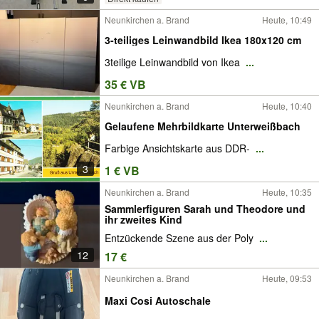
Neunkirchen a. Brand
Heute, 10:49
3-teiliges Leinwandbild Ikea 180x120 cm
3teilige Leinwandbild von Ikea
...
35 € VB
Neunkirchen a. Brand
Heute, 10:40
Gelaufene Mehrbildkarte Unterweißbach
Farbige Ansichtskarte aus DDR-
...
3
1 € VB
Neunkirchen a. Brand
Heute, 10:35
Sammlerfiguren Sarah und Theodore und
ihr zweites Kind
Entzückende Szene aus der Poly
...
12
17 €
Neunkirchen a. Brand
Heute, 09:53
Maxi Cosi Autoschale