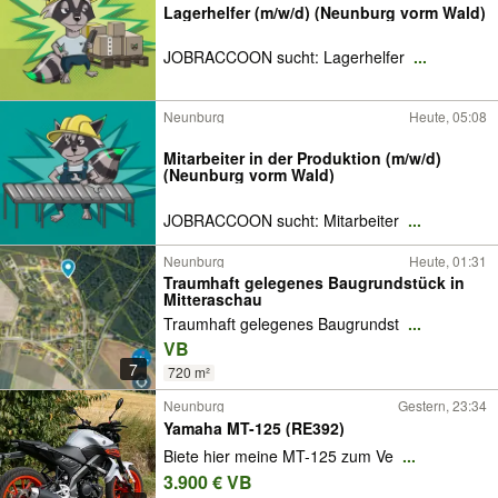
Lagerhelfer (m/w/d) (Neunburg vorm Wald)
JOBRACCOON sucht: Lagerhelfer
...
Neunburg
Heute, 05:08
Mitarbeiter in der Produktion (m/w/d)
(Neunburg vorm Wald)
JOBRACCOON sucht: Mitarbeiter
...
Neunburg
Heute, 01:31
Traumhaft gelegenes Baugrundstück in
Mitteraschau
Traumhaft gelegenes Baugrundst
...
VB
7
720 m²
Neunburg
Gestern, 23:34
Yamaha MT-125 (RE392)
Biete hier meine MT-125 zum Ve
...
3.900 € VB