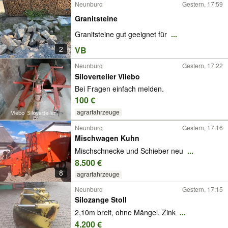
Neunburg
Gestern, 17:59
Granitsteine
Granitsteine gut geeignet für
...
2
VB
Neunburg
Gestern, 17:22
Siloverteiler Vliebo
Bei Fragen einfach melden.
100 €
agrarfahrzeuge
Neunburg
Gestern, 17:16
Mischwagen Kuhn
Mischschnecke und Schieber neu
...
8.500 €
8
agrarfahrzeuge
Neunburg
Gestern, 17:15
Silozange Stoll
2,10m breit, ohne Mängel. Zink
...
4.200 €