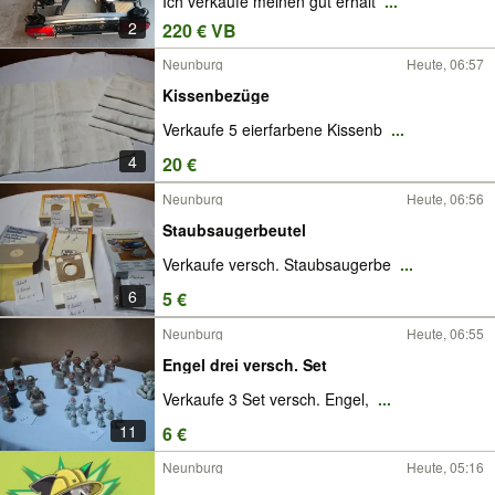
Ich verkaufe meinen gut erhalt
...
2
220 € VB
Neunburg
Heute, 06:57
Kissenbezüge
Verkaufe 5 eierfarbene Kissenb
...
4
20 €
Neunburg
Heute, 06:56
Staubsaugerbeutel
Verkaufe versch. Staubsaugerbe
...
6
5 €
Neunburg
Heute, 06:55
Engel drei versch. Set
Verkaufe 3 Set versch. Engel,
...
11
6 €
Neunburg
Heute, 05:16