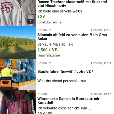
Damen Trachtenbluse weiß mit Stickerei
und Hirschmotiv
Ich biete eine stilvolle weiße
...
12 €
5
Direkt kaufen
s
Neunburg
Gestern, 16:17
Silomais ab feld zu verkaufen Mais Gras
Acker
Verkaufe Mais ab Feld
...
2.500 € VB
agrarfahrzeuge
Neunburg
Gestern, 16:01
Staplerfahrer (m/w/d) / Job / VZ /
Wir - die ahead personal - suc
...
Neunburg
Gestern, 15:56
Winterjacke Damen in Bordeaux mit
Kunstfell
Ich verkaufe diese schicke Win
...
20 € VB