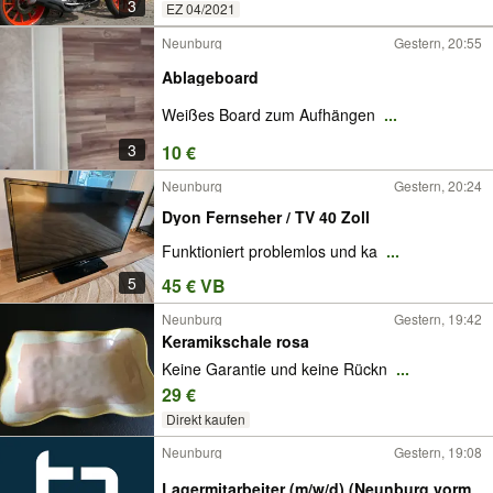
3
EZ 04/2021
Neunburg
Gestern, 20:55
Ablageboard
Weißes Board zum Aufhängen
...
3
10 €
Neunburg
Gestern, 20:24
Dyon Fernseher / TV 40 Zoll
Funktioniert problemlos und ka
...
5
45 € VB
Neunburg
Gestern, 19:42
Keramikschale rosa
Keine Garantie und keine Rückn
...
29 €
Direkt kaufen
Neunburg
Gestern, 19:08
Lagermitarbeiter (m/w/d) (Neunburg vorm