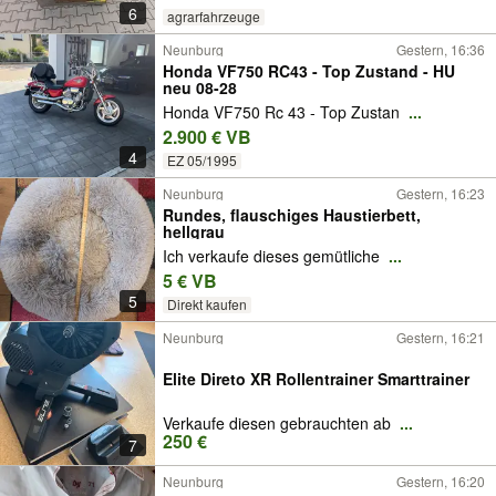
6
agrarfahrzeuge
Neunburg
Gestern, 16:36
Honda VF750 RC43 - Top Zustand - HU
neu 08-28
Honda VF750 Rc 43 - Top Zustan
...
2.900 € VB
4
EZ 05/1995
Neunburg
Gestern, 16:23
Rundes, flauschiges Haustierbett,
hellgrau
Ich verkaufe dieses gemütliche
...
5 € VB
5
Direkt kaufen
Neunburg
Gestern, 16:21
Elite Direto XR Rollentrainer Smarttrainer
Verkaufe diesen gebrauchten ab
...
250 €
7
Neunburg
Gestern, 16:20