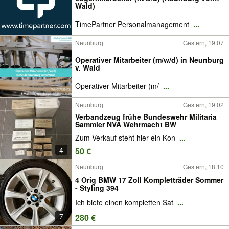
Wald)
TimePartner Personalmanagement
...
Neunburg
Gestern, 19:07
Operativer Mitarbeiter (m/w/d) in Neunburg
v. Wald
Operativer Mitarbeiter (m/
...
Neunburg
Gestern, 19:02
Verbandzeug frühe Bundeswehr Militaria
Sammler NVA Wehrmacht BW
Zum Verkauf steht hier ein Kon
...
4
50 €
Neunburg
Gestern, 18:10
4 Orig BMW 17 Zoll Kompletträder Sommer
- Styling 394
Ich biete einen kompletten Sat
...
7
280 €