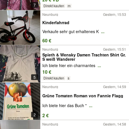
7
Direkt kaufen
m
Neunburg
Gestern, 15:53
Kinderfahrrad
Verkaufe sehr gut erhaltenes K
...
60 €
Neunburg
Gestern, 15:51
Spieth & Wensky Damen Trachten Shirt Gr.
S weiß Wanderer
Ich biete hier ein charmantes
...
10 €
5
Direkt kaufen
s
Neunburg
Gestern, 14:59
Grüne Tomaten Roman von Fannie Flagg
Ich biete hier das Buch "
...
2
2 €
Neunburg
Gestern, 14:58