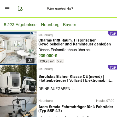
Start
5.223 Ergebnisse –
Neunburg - Bayern
Neunburg
Merkliste
Charme trifft Raum: Historischer
Gewölbekeller und Kaminfeuer genießen
Nachrichten
Dieses Einfamilienhaus überzeu
...
239.000 €
32
Anzeige aufgeben
120,28 m²
5 Zi.
Neunburg
Berufskraftfahrer Klasse CE (m/w/d) |
Flottenbetreuer | Vollzeit | Elektromobilität
& autonome LKW
DEINE AUFGABEN
...
Neunburg
Heute, 07:20
Atera Strada Fahrradträger für 3 Fahrräder
(Typ SSP 2/3)