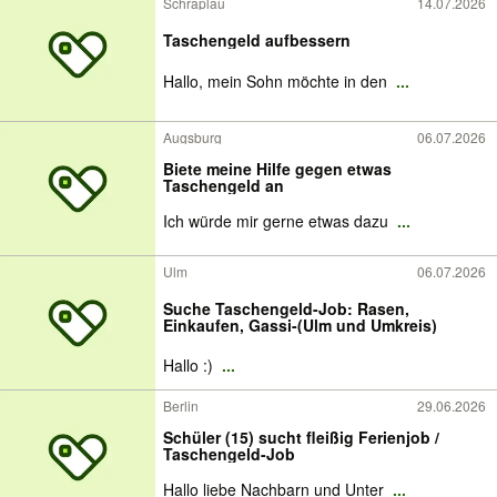
Schraplau
14.07.2026
Taschengeld aufbessern
Hallo, mein Sohn möchte in den
...
Augsburg
06.07.2026
Biete meine Hilfe gegen etwas
Taschengeld an
Ich würde mir gerne etwas dazu
...
Ulm
06.07.2026
Suche Taschengeld-Job: Rasen,
Einkaufen, Gassi-(Ulm und Umkreis)
Hallo :)
...
Berlin
29.06.2026
Schüler (15) sucht fleißig Ferienjob /
Taschengeld-Job
Hallo liebe Nachbarn und Unter
...