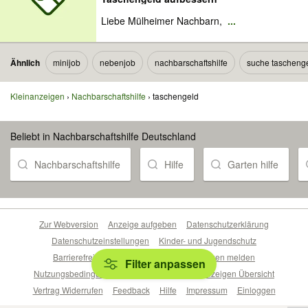
Liebe Mülheimer Nachbarn,
...
Ähnlich
minijob
nebenjob
nachbarschaftshilfe
suche tascheng
Kleinanzeigen
Nachbarschaftshilfe
taschengeld
Beliebt in Nachbarschaftshilfe Deutschland
Nachbarschaftshilfe
Hilfe
Garten hilfe
Zur Webversion
Anzeige aufgeben
Datenschutzerklärung
Datenschutzeinstellungen
Kinder- und Jugendschutz
Barrierefreiheitserklärung
Sicherheitslücken melden
Filter anpassen
Nutzungsbedingungen
Beliebte Suchen
Anzeigen Übersicht
Vertrag Widerrufen
Feedback
Hilfe
Impressum
Einloggen