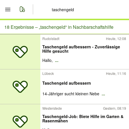
Start
18 Ergebnisse –
„taschengeld“ in Nachbarschaftshilfe
Rudolstadt
Heute, 12:08
Merkliste
Taschengeld aufbessern - Zuverlässige
Hilfe gesucht
Nachrichten
Hallo,
...
Anzeige aufgeben
Lübeck
Heute, 11:16
Taschengeld aufbessern
14-Jähriger sucht kleinen Nebe
...
Westerstede
Gestern, 08:19
Taschengeld-Job: Biete Hilfe im Garten &
Rasenmähen