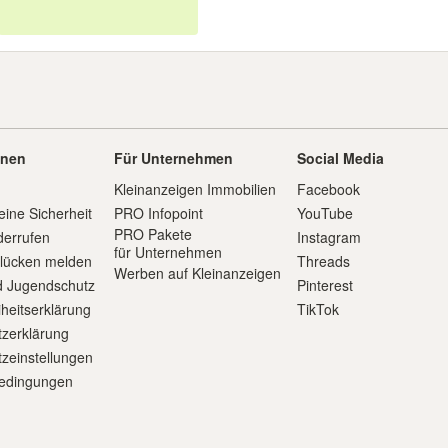
onen
Für Unternehmen
Social Media
Kleinanzeigen Immobilien
Facebook
eine Sicherheit
PRO Infopoint
YouTube
PRO Pakete
derrufen
Instagram
für Unternehmen
slücken melden
Threads
Werben auf Kleinanzeigen
d Jugendschutz
Pinterest
iheitserklärung
TikTok
zerklärung
zeinstellungen
edingungen
m