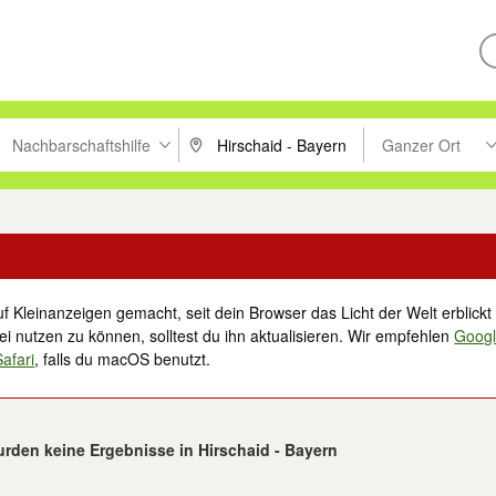
Nachbarschaftshilfe
Ganzer Ort
ken um zu suchen, oder Vorschläge mit den Pfeiltasten nach oben/unt
PLZ oder Ort eingeben. Eingabetaste drücke
Suche im Umkreis 
f Kleinanzeigen gemacht, seit dein Browser das Licht der Welt erblickt 
i nutzen zu können, solltest du ihn aktualisieren. Wir empfehlen
Goog
Safari
, falls du macOS benutzt.
rden keine Ergebnisse in Hirschaid - Bayern