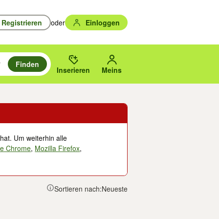
Registrieren
oder
Einloggen
Finden
en durchsuchen und mit Eingabetaste auswählen.
n um zu suchen, oder Vorschläge mit den Pfeiltasten nach oben/unten
des gewählten Orts oder PLZ.
Inserieren
Meins
hat. Um weiterhin alle
le Chrome
,
Mozilla Firefox
,
Sortieren nach:
Neueste