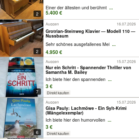
Einer der ältesten und berühmt
...
5.400 €
2
Auggen
16.07.2026
Grotrian-Steinweg Klavier — Modell 110 —
Nussbaum
Sehr schönes ausgefallenes Mei
...
2
4.950 €
Auggen
15.07.2026
Nur ein Schritt - Spannender Thriller von
Samantha M. Bailey
Ich biete hier den spannenden
...
3 €
7
Direkt kaufen
Auggen
15.07.2026
Gisa Pauly: Lachmöwe - Ein Sylt-Krimi
(Mängelexemplar)
Ich biete hier den humorvollen
...
3 €
6
Direkt kaufen