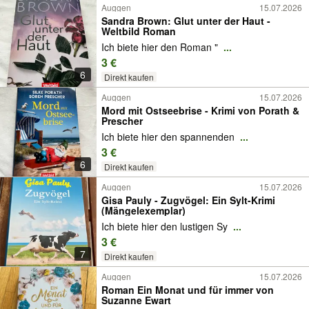
Auggen
15.07.2026
Sandra Brown: Glut unter der Haut -
Weltbild Roman
Ich biete hier den Roman "
...
3 €
6
Direkt kaufen
Auggen
15.07.2026
Mord mit Ostseebrise - Krimi von Porath &
Prescher
Ich biete hier den spannenden
...
3 €
6
Direkt kaufen
Auggen
15.07.2026
Gisa Pauly - Zugvögel: Ein Sylt-Krimi
(Mängelexemplar)
Ich biete hier den lustigen Sy
...
3 €
7
Direkt kaufen
Auggen
15.07.2026
Roman Ein Monat und für immer von
Suzanne Ewart