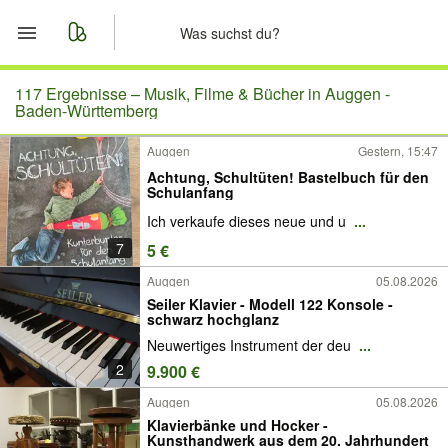
Start
117 Ergebnisse –
Musik, Filme & Bücher in Auggen -
Baden-Württemberg
Merkliste
Auggen
Gestern, 15:47
Achtung, Schultüten! Bastelbuch für den
Nachrichten
Schulanfang
Ich verkaufe dieses neue und u
...
Anzeige aufgeben
7
5 €
Auggen
05.08.2026
Seiler Klavier - Modell 122 Konsole -
schwarz hochglanz
Neuwertiges Instrument der deu
...
2
9.900 €
Auggen
05.08.2026
Klavierbänke und Hocker -
Kunsthandwerk aus dem 20. Jahrhundert