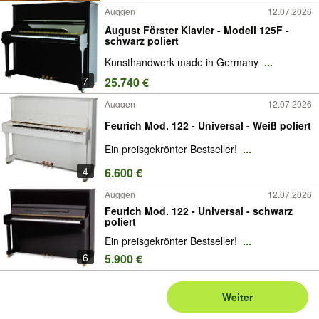
Auggen
12.07.2026
August Förster Klavier - Modell 125F -
schwarz poliert
Kunsthandwerk made in Germany
...
7
25.740 €
Auggen
12.07.2026
Feurich Mod. 122 - Universal - Weiß poliert
Ein preisgekrönter Bestseller!
...
4
6.600 €
Auggen
12.07.2026
Feurich Mod. 122 - Universal - schwarz
poliert
Ein preisgekrönter Bestseller!
...
6
5.900 €
Weiter