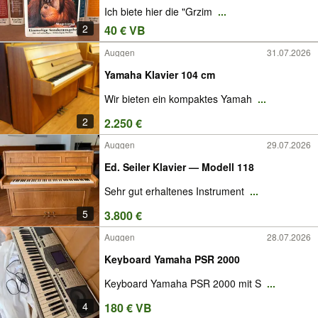
Ich biete hier die "Grzim
...
2
40 € VB
Auggen
31.07.2026
Yamaha Klavier 104 cm
Wir bieten ein kompaktes Yamah
...
2
2.250 €
Auggen
29.07.2026
Ed. Seiler Klavier — Modell 118
Sehr gut erhaltenes Instrument
...
5
3.800 €
Auggen
28.07.2026
Keyboard Yamaha PSR 2000
Keyboard Yamaha PSR 2000 mit S
...
4
180 € VB