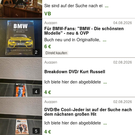
Sie sind auf der Suche nach ei
...
VB
Auggen
04.08.2026
Für BMW-Fans: "BMW - Die schönsten
Modelle" - neu & OVP
Buch neu und in Originalfolie,
...
6 €
2
Direkt kaufen
Auggen
02.08.2026
Breakdown DVD/ Kurt Russell
Ich biete hier den abgebildete
...
4
4 €
Auggen
02.08.2026
DVD/Be Cool–Jeder ist auf der Suche nach
dem nächsten großen Hit
Ich biete hier den abgebildete
...
5
4 €