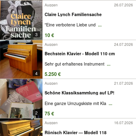
Auggen
26.07.2026
Claire Lynch Familiensache
"Eine verbotene Liebe und
...
3
10 €
Auggen
24.07.2026
Bechstein Klavier - Modell 110 cm
Sehr gut erhaltenes Instrument
...
4
5.250 €
Auggen
21.07.2026
Schöne Klassiksammlung auf LP!
Eine ganze Umzugskiste mit Kla
...
2
75 €
Auggen
16.07.2026
Rönisch Klavier — Modell 118