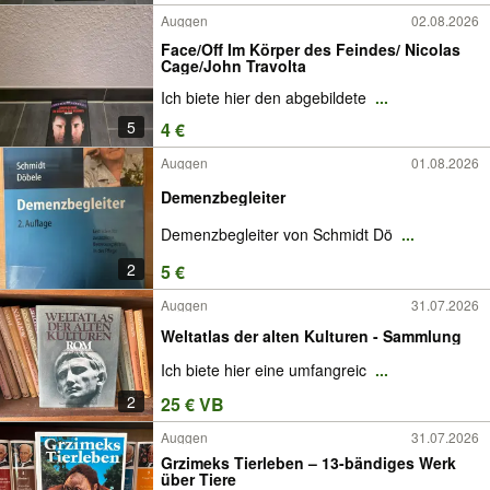
Auggen
02.08.2026
Face/Off Im Körper des Feindes/ Nicolas
Cage/John Travolta
Ich biete hier den abgebildete
...
5
4 €
Auggen
01.08.2026
Demenzbegleiter
Demenzbegleiter von Schmidt Dö
...
2
5 €
Auggen
31.07.2026
Weltatlas der alten Kulturen - Sammlung
Ich biete hier eine umfangreic
...
2
25 € VB
Auggen
31.07.2026
Grzimeks Tierleben – 13-bändiges Werk
über Tiere