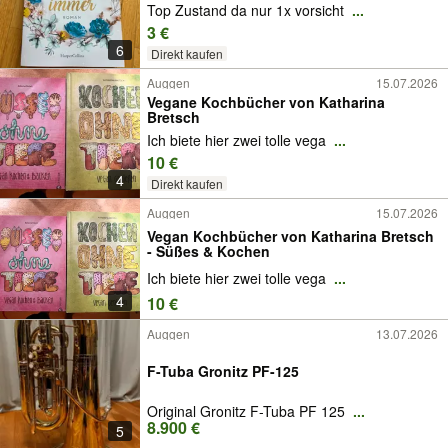
Top Zustand da nur 1x vorsicht
...
3 €
6
Direkt kaufen
Auggen
15.07.2026
Vegane Kochbücher von Katharina
Bretsch
Ich biete hier zwei tolle vega
...
10 €
4
Direkt kaufen
Auggen
15.07.2026
Vegan Kochbücher von Katharina Bretsch
- Süßes & Kochen
Ich biete hier zwei tolle vega
...
4
10 €
Auggen
13.07.2026
F-Tuba Gronitz PF-125
Original Gronitz F-Tuba PF 125
...
8.900 €
5