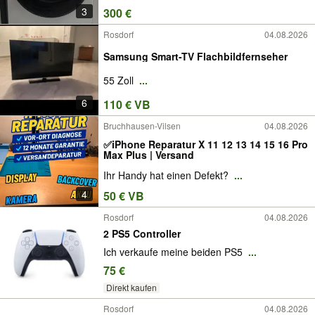
3
300 €
Rosdorf
04.08.2026
Samsung Smart-TV Flachbildfernseher
55 Zoll
...
6
110 € VB
Bruchhausen-Vilsen
04.08.2026
✅iPhone Reparatur X 11 12 13 14 15 16 Pro
Max Plus | Versand
Ihr Handy hat einen Defekt?
...
4
50 € VB
Rosdorf
04.08.2026
2 PS5 Controller
Ich verkaufe meine beiden PS5
...
75 €
Direkt kaufen
Rosdorf
04.08.2026