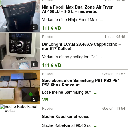
Ninja Foodi Max Dual Zone Air Fryer
AF400EU – 9,5 L – neuwertig
Verkaufe eine Ninja Foodi Max
...
5
111 € VB
Rosdorf
Heute, 05:46
De’Longhi ECAM 23.466.S Cappuccino –
nur 517 Kaffee!
Verkaufe einen gepflegten De’L
...
9
111 € VB
Rosdorf
Gestern, 21:57
Spielekonsolen Sammlung PS1 PS2 PS4
PS3 Xbox Konvolut
Löse meine Sammlung auf.
...
2
VB
Rosdorf
Gestern, 18:54
Suche Kabelkanal weiss
Suche Kabelkanal 90/60 od
...