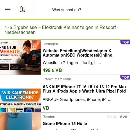
Start
475 Ergebnisse –
Elektronik Kleinanzeigen in Rosdorf -
Niedersachsen
Merkliste
Hattingen
Website Erstellung|Webdesigner|KI
Nachrichten
Automation|SEO|Wordpress|Online
Website in 7 Tagen – fertig, l
...
Anzeige aufgeben
499 € VB
Frankfurt am Main
ANKAUF iPhone 17 16 15 14 13 12 Pro Max
Plus AirPods Apple Watch Ultra Pixel Fold
ANKAUF Smartphones, iPhone, iP
...
VB
Rosdorf
Heute, 18:28
Grüne IPhone 15 Hülle