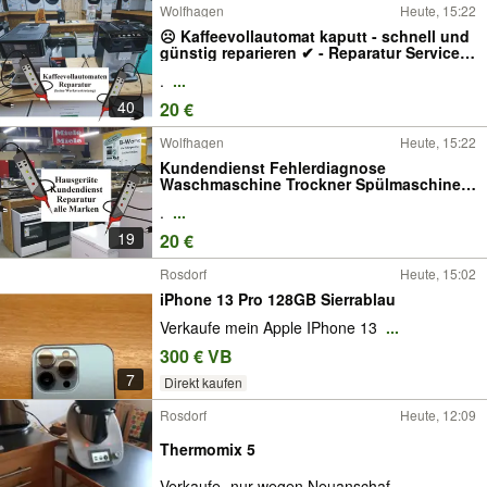
Wolfhagen
Heute, 15:22
☹ Kaffeevollautomat kaputt - schnell und
günstig reparieren ✔ - Reparatur Service
Wartung Inspektion Kundendienst -
.
...
Siemens Miele Jura AEG Bosch Melitta
Philips Delonghi Saeco Krups Nivona -7-
40
20 €
Wolfhagen
Heute, 15:22
Kundendienst Fehlerdiagnose
Waschmaschine Trockner Spülmaschine
Wärmepumpentrockner Wäschetrockner
.
...
E-Herd Einbauherd Backofen Kochfeld
Kühlschrank Gefrierschrank Gefrierkombi
19
20 €
Reparatur reparieren -7-
Rosdorf
Heute, 15:02
iPhone 13 Pro 128GB Sierrablau
Verkaufe mein Apple IPhone 13
...
300 € VB
7
Direkt kaufen
Rosdorf
Heute, 12:09
Thermomix 5
Verkaufe- nur wegen Neuanschaf
...