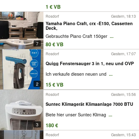
1 € VB
Rosdorf
Gestern, 18:13
Yamaha Piano Craft, crx -E150, Cassetten
Deck,
Gebrauchte Piano Craft 150ger
...
7
80 € VB
Rosdorf
Gestern, 17:07
Quigg Fenstersauger 3 in 1, neu und OVP
Ich verkaufe diesen neuen und
...
2
15 € VB
Rosdorf
Gestern, 15:56
Suntec Klimagerät Klimaanlage 7000 BTU
Biete hier unser Suntec Klimag
...
3
180 €
Rosdorf
Gestern, 15:43