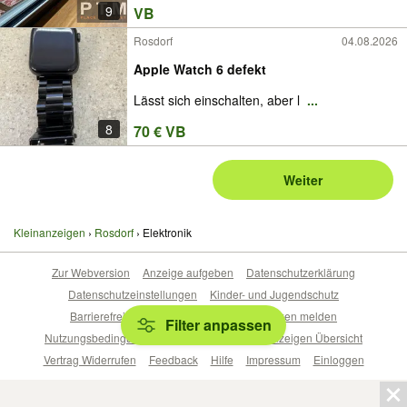
9
VB
Rosdorf
04.08.2026
Apple Watch 6 defekt
Lässt sich einschalten, aber l
...
8
70 € VB
Weiter
Kleinanzeigen
Rosdorf
Elektronik
Zur Webversion
Anzeige aufgeben
Datenschutzerklärung
Datenschutzeinstellungen
Kinder- und Jugendschutz
Barrierefreiheitserklärung
Sicherheitslücken melden
Filter anpassen
Nutzungsbedingungen
Beliebte Suchen
Anzeigen Übersicht
Vertrag Widerrufen
Feedback
Hilfe
Impressum
Einloggen