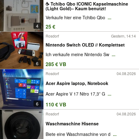
☕ Tchibo Qbo ICONIC Kapselmaschine
(Light Gold)– Kaum benutzt!
Verkaufe hier eine Tchibo Qbo
...
4
25 €
Rosdorf
Gestern, 14:14
Nintendo Switch OLED // Komplettset
Ich verkaufe meine Nintendo Sw
...
6
285 € VB
Rosdorf
04.08.2026
Acer Aspire laptop, Notebook
Acer Aspire V 17 Nitro 17,3” G
...
6
110 € VB
Rosdorf
04.08.2026
Waschmaschine Hisense
Biete eine Waschmaschine von d
...