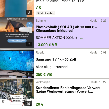
Verkaufe diese IPhone 15 Hülle
...
7 €
2
Direkt kaufen
Bohmte
Heute, 16:26
Photovoltaik ( SOLAR ) ab 13.000 € –
Klimaanlage inklusive!
SOMMER-AKTION 2026 ☀️
...
7
13.000 € VB
Rosdorf
Heute, 16:08
Samsung TV 4k - 55 Zoll
Alles ok, gut zustand.
...
2
250 € VB
Wolfhagen
Heute, 15:22
Kundendienst Fehlerdiagnose Vorwerk
(keine Werksvertretung) Vorwerk
Staubsauger Tiger 250 251 260 Kobold
.
...
121 130 131 135 140 150 Elektrobürste EB
EB350 EB351 EB360 ET340 Service
19
20 €
Reparatur -7-