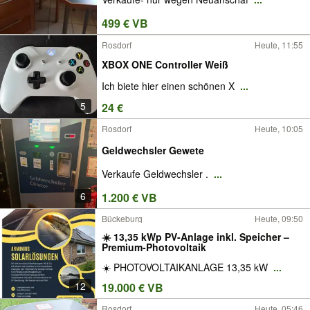
499 € VB
Rosdorf
Heute, 11:55
XBOX ONE Controller Weiß
Ich biete hier einen schönen X
...
5
24 €
Rosdorf
Heute, 10:05
Geldwechsler Gewete
Verkaufe Geldwechsler .
...
6
1.200 € VB
Bückeburg
Heute, 09:50
☀️ 13,35 kWp PV-Anlage inkl. Speicher –
Premium-Photovoltaik
☀️ PHOTOVOLTAIKANLAGE 13,35 kW
...
12
19.000 € VB
Rosdorf
Heute, 05:46