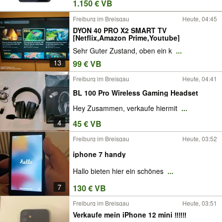
1.150 € VB
Freiburg im Breisgau
Heute, 04:45
DYON 40 PRO X2 SMART TV
[Netflix,Amazon Prime,Youtube]
Sehr Guter Zustand, oben ein k
...
13
99 € VB
Freiburg im Breisgau
Heute, 04:41
BL 100 Pro Wireless Gaming Headset
Hey Zusammen, verkaufe hiermit
...
4
45 € VB
Freiburg im Breisgau
Heute, 03:52
iphone 7 handy
Hallo bieten hier ein schönes
...
7
130 € VB
Freiburg im Breisgau
Heute, 03:51
Verkaufe mein iPhone 12 mini ‼️‼️‼️