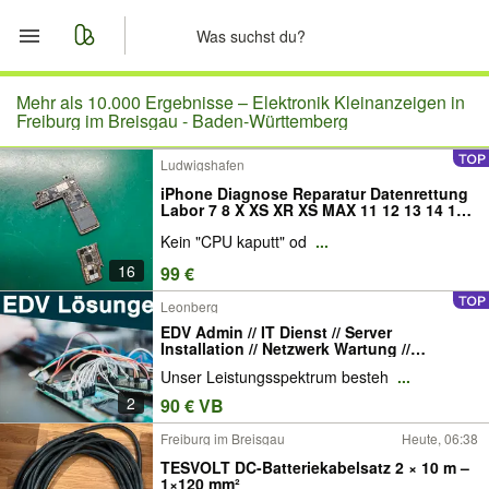
Start
Mehr als 10.000 Ergebnisse –
Elektronik Kleinanzeigen in
Freiburg im Breisgau - Baden-Württemberg
Merkliste
Ludwigshafen
iPhone Diagnose Reparatur Datenrettung
Nachrichten
Labor 7 8 X XS XR XS MAX 11 12 13 14 15
16 Pro Max Mini
Kein "CPU kaputt" od
...
Anzeige aufgeben
16
99 €
Leonberg
EDV Admin // IT Dienst // Server
Installation // Netzwerk Wartung //
Exchange E-Mail Beratung // Home Office
Unser Leistungsspektrum besteh
...
// NAS System Hosting //
Anwendungsentwicklung und Web
2
90 € VB
Entwicklung
Freiburg im Breisgau
Heute, 06:38
TESVOLT DC-Batteriekabelsatz 2 × 10 m –
1×120 mm²