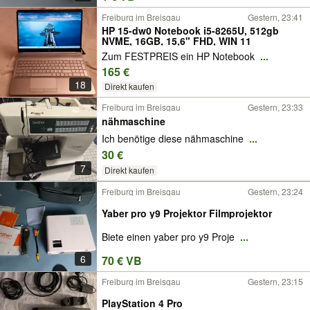
Freiburg im Breisgau
Gestern, 23:41
HP 15-dw0 Notebook i5-8265U, 512gb
NVME, 16GB, 15,6" FHD, WIN 11
Zum FESTPREIS ein HP Notebook
...
165 €
18
Direkt kaufen
Freiburg im Breisgau
Gestern, 23:33
nähmaschine
Ich benötige diese nähmaschine
...
30 €
7
Direkt kaufen
Freiburg im Breisgau
Gestern, 23:24
Yaber pro y9 Projektor Filmprojektor
Biete einen yaber pro y9 Proje
...
6
70 € VB
Freiburg im Breisgau
Gestern, 23:15
PlayStation 4 Pro