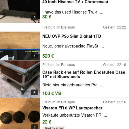
40 inch Hisense TV + Chromecast
I have this used Hisense TV, 4
...
80 €
3
Freiburg im Breisgau
Gestern, 22:22
NEU OVP PS5 Slim Digital 1TB
Neue, originalverpackte PlaySt
...
7
520 €
Freiburg im Breisgau
Gestern, 22:16
Case Rack 4he auf Rollen Endstufen Case
19" mit Bluewheels
Biete hier ein gebrauchtes Pro
...
6
100 € VB
Freiburg im Breisgau
Gestern, 22:16
Visaton FR 8 WP Lautsprecher
Verkaufe unbenutzte Visaton FR
...
22 €
2
Direkt kaufen