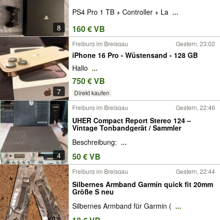
PS4 Pro 1 TB + Controller + La
...
8
160 € VB
Freiburg im Breisgau
Gestern, 23:02
iPhone 16 Pro - Wüstensand - 128 GB
Hallo
...
750 € VB
7
Direkt kaufen
Freiburg im Breisgau
Gestern, 22:46
UHER Compact Report Stereo 124 –
Vintage Tonbandgerät / Sammler
Beschreibung:
...
4
50 € VB
Freiburg im Breisgau
Gestern, 22:44
Silbernes Armband Garmin quick fit 20mm
Größe S neu
Silbernes Armband für Garmin (
...