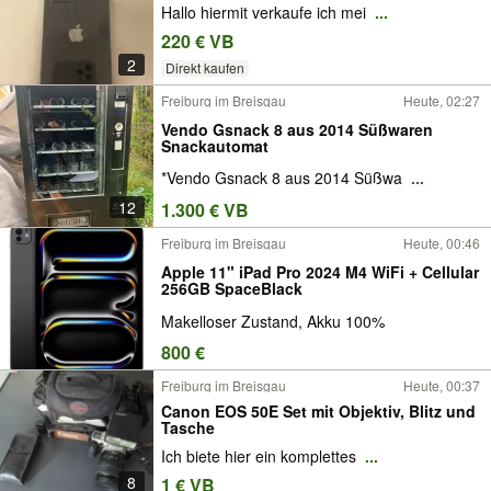
Hallo hiermit verkaufe ich mei
...
220 € VB
2
Direkt kaufen
Freiburg im Breisgau
Heute, 02:27
Vendo Gsnack 8 aus 2014 Süßwaren
Snackautomat
*Vendo Gsnack 8 aus 2014 Süßwa
...
12
1.300 € VB
Freiburg im Breisgau
Heute, 00:46
Apple 11" iPad Pro 2024 M4 WiFi + Cellular
256GB SpaceBlack
Makelloser Zustand, Akku 100%
800 €
Freiburg im Breisgau
Heute, 00:37
Canon EOS 50E Set mit Objektiv, Blitz und
Tasche
Ich biete hier ein komplettes
...
8
1 € VB