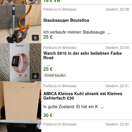
18 € VB
Freiburg im Breisgau
Gestern, 22:38
Staubsauger Beutellos
Ich verkaufe meinen Staubsauge
...
25 €
8
Freiburg im Breisgau
Gestern, 22:34
Watch 5910 in der sehr beliebten Farbe
Rosé
.
...
25 €
Direkt kaufen
6
Freiburg im Breisgau
Gestern, 22:31
AMICA Kleines Kuhl shrank mit Kleines
Gefrierfach €30
In gutte Zustand. Et hat ein K
...
30 €
Freiburg im Breisgau
Gestern, 22:30