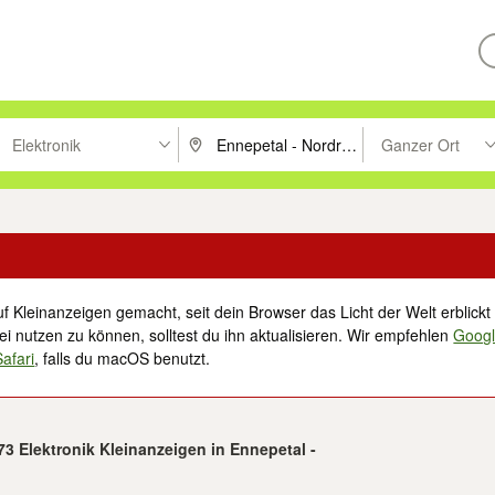
Elektronik
Ganzer Ort
ken um zu suchen, oder Vorschläge mit den Pfeiltasten nach oben/unt
PLZ oder Ort eingeben. Eingabetaste drücke
Suche im Umkreis 
f Kleinanzeigen gemacht, seit dein Browser das Licht der Welt erblickt 
i nutzen zu können, solltest du ihn aktualisieren. Wir empfehlen
Goog
Safari
, falls du macOS benutzt.
873 Elektronik Kleinanzeigen in Ennepetal -