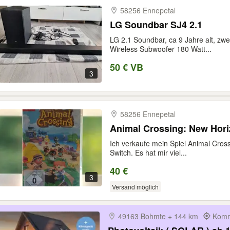
58256 Ennepetal
LG Soundbar SJ4 2.1
LG 2.1 Soundbar, ca 9 Jahre alt, zwe
Wireless Subwoofer 180 Watt...
50 € VB
3
58256 Ennepetal
Animal Crossing: New Hori
Ich verkaufe mein Spiel Animal Cros
Switch. Es hat mir viel...
40 €
3
Versand möglich
49163 Bohmte + 144 km
Komm