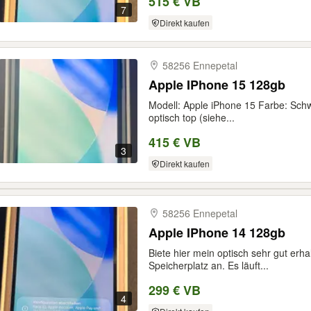
515 € VB
7
Direkt kaufen
58256 Ennepetal
Apple IPhone 15 128gb
Modell: Apple iPhone 15 Farbe: Schw
optisch top (siehe...
415 € VB
3
Direkt kaufen
58256 Ennepetal
Apple IPhone 14 128gb
Biete hier mein optisch sehr gut erh
Speicherplatz an. Es läuft...
299 € VB
4