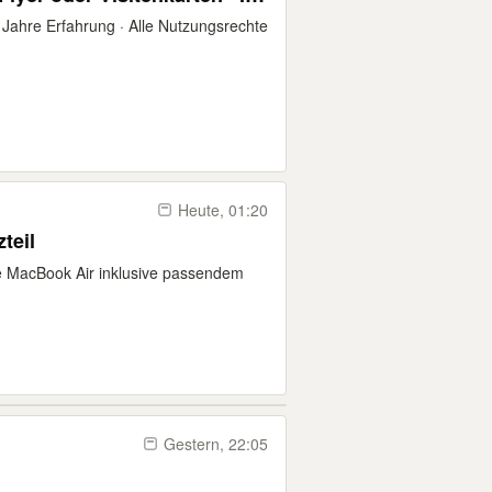
Design · Profi Logodesign ·
ahre Erfahrung · Alle Nutzungsrechte
empel
Heute, 01:20
teil
e MacBook Air inklusive passendem
Gestern, 22:05