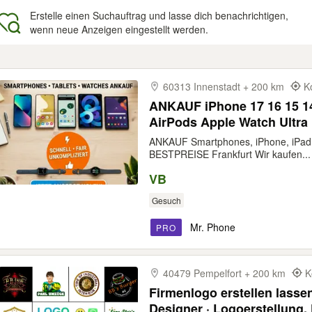
Erstelle einen Suchauftrag und lasse dich benachrichtigen,
wenn neue Anzeigen eingestellt werden.
gebnisse
60313 Innenstadt + 200 km
K
ANKAUF iPhone 17 16 15 14
AirPods Apple Watch Ultra 
ANKAUF Smartphones, iPhone, iPad,
BESTPREISE Frankfurt Wir kaufen...
VB
Gesuch
Mr. Phone
PRO
40479 Pempelfort + 200 km
K
Firmenlogo erstellen lasse
Designer · Logoerstellung, F