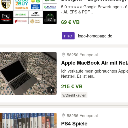
Markenlogo · Express Logo 
5,0 ⭐⭐⭐⭐⭐ Google Bewertungen · 6 J
Menükarten Briefpapier St
· AI, EPS & PDF...
37
69 € VB
logo-homepage.de
PRO
58256 Ennepetal
Apple MacBook Air mit Netz
Ich verkaufe mein gebrauchtes Appl
Netzteil. Es ist ein...
215 € VB
9
Direkt kaufen
58256 Ennepetal
PS4 Spiele