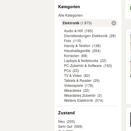
Filter
Kategorien
Alle Kategorien
Elektronik
(1.873)
Audio & Hifi
(165)
Er
Dienstleistungen Elektronik
(28)
Foto
(115)
Handy & Telefon
(138)
Haushaltsgeräte
(264)
Konsolen
(68)
Laptops & Notebooks
(22)
PC-Zubehör & Software
(163)
PCs
(22)
TV & Video
(82)
Tablets & Reader
(29)
Videospiele
(178)
Wearables
(22)
Wearables Zubehör
(3)
Weitere Elektronik
(574)
Zustand
Neu
(205)
Sehr Gut
(569)