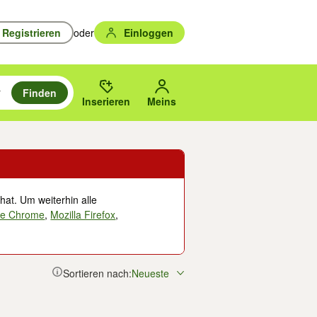
Registrieren
oder
Einloggen
Finden
en durchsuchen und mit Eingabetaste auswählen.
n um zu suchen, oder Vorschläge mit den Pfeiltasten nach oben/unten
des gewählten Orts oder PLZ.
Inserieren
Meins
hat. Um weiterhin alle
le Chrome
,
Mozilla Firefox
,
Sortieren nach:
Neueste