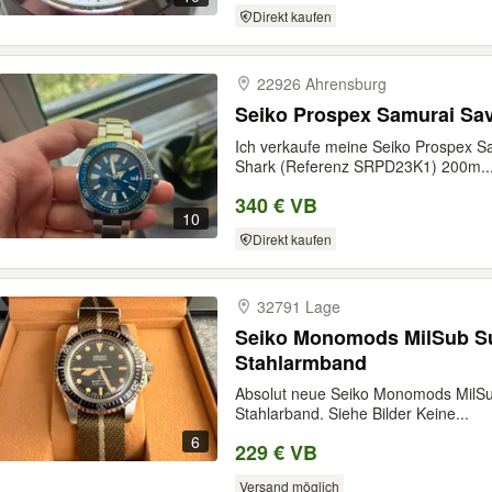
Direkt kaufen
22926 Ahrensburg
Seiko Prospex Samurai Sav
Ich verkaufe meine Seiko Prospex S
Shark (Referenz SRPD23K1) 200m..
340 € VB
10
Direkt kaufen
32791 Lage
Seiko Monomods MilSub Su
Stahlarmband
Absolut neue Seiko Monomods MilSub
Stahlarband. Siehe Bilder Keine...
6
229 € VB
Versand möglich