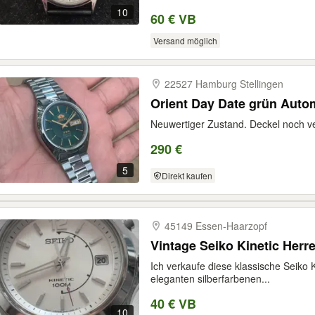
10
60 € VB
Versand möglich
22527 Hamburg Stellingen
Orient Day Date grün Auto
Neuwertiger Zustand. Deckel noch ve
290 €
5
Direkt kaufen
45149 Essen-​Haarzopf
Vintage Seiko Kinetic Herr
Ich verkaufe diese klassische Seiko
eleganten silberfarbenen...
40 € VB
10