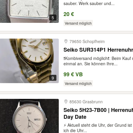
sauber. Werk sauber und...
20 €
5
Versand möglich
79650 Schopfheim
Seiko SUR314P1 Herrenuh
❗️Kombiversand möglich❗️: Beim Kauf 
einmal an. Sie können Ihre...
99 € VB
9
Versand möglich
85630 Grasbrunn
Seiko 5H23-7B00 | Herrenuh
Day Date
⚡ Aktuell steht die Uhr, der Grund is
ich die Uhr...