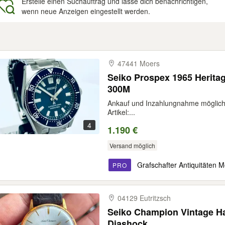
Erstelle einen Suchauftrag und lasse dich benachrichtigen,
wenn neue Anzeigen eingestellt werden.
gebnisse
47441 Moers
Seiko Prospex 1965 Herita
300M
Ankauf und Inzahlungnahme möglich Z
Artikel:...
4
1.190 €
Versand möglich
Grafschafter Antiquitäten 
PRO
04129 Eutritzsch
Seiko Champion Vintage H
Diashock