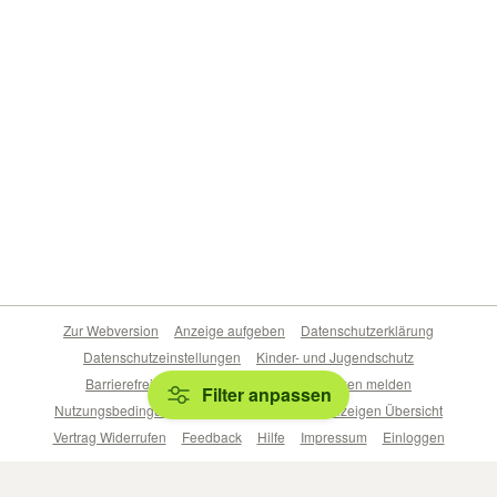
Zur Webversion
Anzeige aufgeben
Datenschutzerklärung
Datenschutzeinstellungen
Kinder- und Jugendschutz
Barrierefreiheitserklärung
Sicherheitslücken melden
Filter anpassen
Nutzungsbedingungen
Beliebte Suchen
Anzeigen Übersicht
Vertrag Widerrufen
Feedback
Hilfe
Impressum
Einloggen