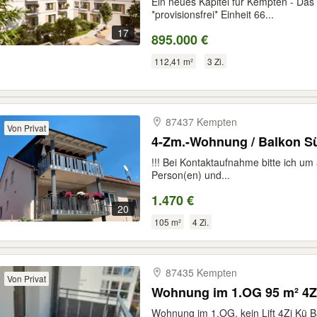
Ein neues Kapitel für Kempten - Das
*provisionsfrei* Einheit 66...
17
895.000 €
112,41 m²
3 Zi.
87437 Kempten
Von Privat
4-Zm.-Wohnung / Balkon S
!!! Bei Kontaktaufnahme bitte ich um
Person(en) und...
1.470 €
20
105 m²
4 Zi.
87435 Kempten
Von Privat
Wohnung im 1.OG 95 m² 4
Wohnung im 1.OG, kein Lift 4Zi Kü B