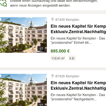
Erstelle einen Suchauftrag und lasse dich benachrichtigen,
wenn neue Anzeigen eingestellt werden.
gebnisse
87435 Kempten
Ein neues Kapitel für Kem
Exklusiv.Zentral.Nachhaltig
Ein neues Kapitel für Kempten - Das
*provisionsfrei* Einheit 66...
17
895.000 €
112,41 m²
3 Zi.
87435 Kempten
Ein neues Kapitel für Kem
Exklusiv.Zentral.Nachhaltig
Ein neues Kapitel für Kempten - Das
*provisionsfrei* Nachgedacht...
17