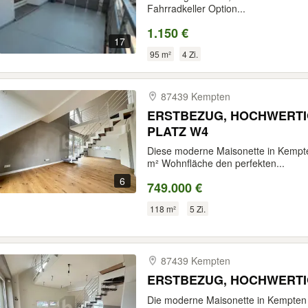
Fahrradkeller Option...
1.150 €
17
95 m²
4 Zi.
87439 Kempten
ERSTBEZUG, HOCHWERTIG
PLATZ W4
Diese moderne Maisonette in Kempte
m² Wohnfläche den perfekten...
6
749.000 €
118 m²
5 Zi.
87439 Kempten
ERSTBEZUG, HOCHWERTIG
Die moderne Maisonette in Kempten 