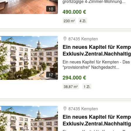
großzügige 4-Zimmer-Wohnung...
10
490.000 €
230 m²
4 Zi.
87435 Kempten
Ein neues Kapitel für Kem
Exklusiv.Zentral.Nachhaltig
Ein neues Kapitel für Kempten - Das
*provisionsfrei* Nachgedacht...
17
294.000 €
38,87 m²
1 Zi.
87435 Kempten
Ein neues Kapitel für Kem
Exklusiv.Zentral.Nachhaltig