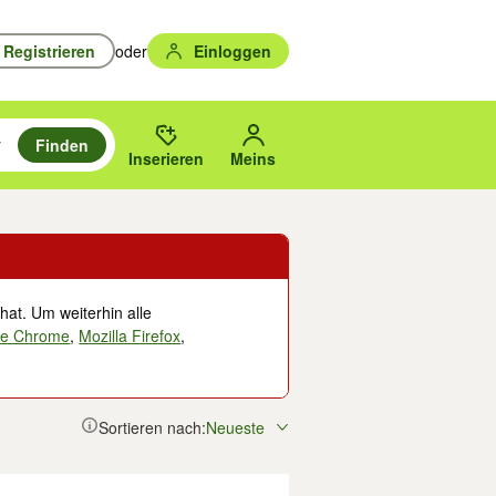
Registrieren
oder
Einloggen
Finden
en durchsuchen und mit Eingabetaste auswählen.
n um zu suchen, oder Vorschläge mit den Pfeiltasten nach oben/unten
des gewählten Orts oder PLZ.
Inserieren
Meins
hat. Um weiterhin alle
le Chrome
,
Mozilla Firefox
,
Sortieren nach:
Neueste