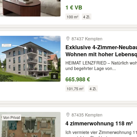
1 € VB
100 m²
4 Zi.
87437 Kempten
Exklusive 4-Zimmer-Neuba
Wohnen mit hoher Lebensqu
HEIMAT LENZFRIED – Natürlich woh
und begehrter Lage von...
8
665.988 €
101,75 m²
4 Zi.
87435 Kempten
Von Privat
4 zimmerwohnung 118 m²
Ich vermiete vier Zimmerwohnung 118