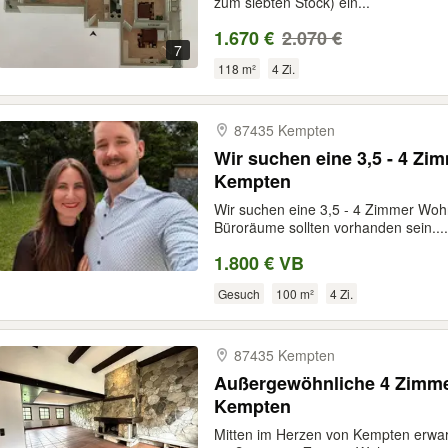
zum siebten Stock) ein...
1.670 €
2.070 €
7
118 m²
4 Zi.
87435 Kempten
Wir suchen eine 3,5 - 4 Z
Kempten
Wir suchen eine 3,5 - 4 Zimmer Woh
Büroräume sollten vorhanden sein....
1.800 € VB
Gesuch
100 m²
4 Zi.
87435 Kempten
Außergewöhnliche 4 Zimm
Kempten
Mitten im Herzen von Kempten erwar