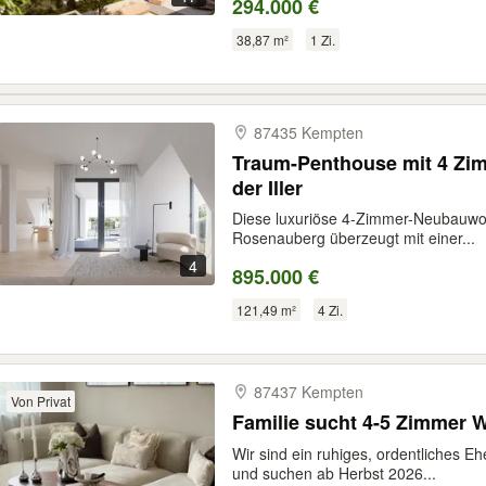
294.000 €
38,87 m²
1 Zi.
87435 Kempten
Traum-Penthouse mit 4 Zim
der Iller
Diese luxuriöse 4-Zimmer-Neubauwo
Rosenauberg überzeugt mit einer...
4
895.000 €
121,49 m²
4 Zi.
87437 Kempten
Von Privat
Familie sucht 4-5 Zimmer 
Wir sind ein ruhiges, ordentliches 
und suchen ab Herbst 2026...