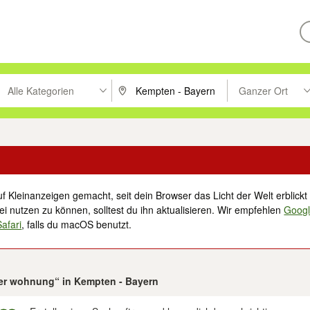
Alle Kategorien
Ganzer Ort
ken um zu suchen, oder Vorschläge mit den Pfeiltasten nach oben/unt
PLZ oder Ort eingeben. Eingabetaste drücke
Suche im Umkreis 
f Kleinanzeigen gemacht, seit dein Browser das Licht der Welt erblickt 
i nutzen zu können, solltest du ihn aktualisieren. Wir empfehlen
Goog
Safari
, falls du macOS benutzt.
mer wohnung“ in Kempten - Bayern