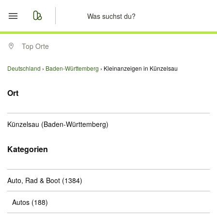
Start
Top Orte
Merkliste
Deutschland
Baden-Württemberg
Kleinanzeigen in Künzelsau
Nachrichten
Ort
Anzeige aufgeben
Künzelsau
(Baden-Württemberg)
Kategorien
Auto, Rad & Boot
(1384)
Autos
(188)