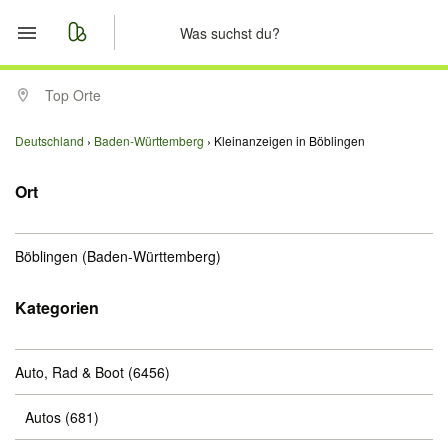
Start
Top Orte
Merkliste
Deutschland
Baden-Württemberg
Kleinanzeigen in Böblingen
Nachrichten
Ort
Anzeige aufgeben
Böblingen
(Baden-Württemberg)
Kategorien
Auto, Rad & Boot
(6456)
Autos
(681)