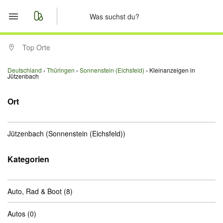
Start
Top Orte
Merkliste
Deutschland
Thüringen
Sonnenstein (Eichsfeld)
Kleinanzeigen in
Jützenbach
Nachrichten
Ort
Anzeige aufgeben
Jützenbach
(Sonnenstein (Eichsfeld))
Kategorien
Auto, Rad & Boot
(8)
Autos
(0)