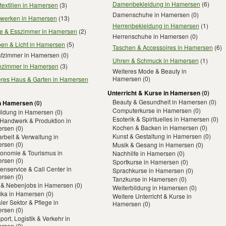
Damenbekleidung in Hamersen
(6)
extilien in Hamersen
(3)
Damenschuhe in Hamersen
(0)
werken in Hamersen
(13)
Herrenbekleidung in Hamersen
(1)
e & Esszimmer in Hamersen
(2)
Herrenschuhe in Hamersen
(0)
en & Licht in Hamersen
(5)
Taschen & Accessoires in Hamersen
(6)
afzimmer in Hamersen
(0)
Uhren & Schmuck in Hamersen
(1)
zimmer in Hamersen
(3)
Weiteres Mode & Beauty in
Hamersen
(0)
eres Haus & Garten in Hamersen
Unterricht & Kurse in Hamersen
(0)
Beauty & Gesundheit in Hamersen
(0)
n Hamersen
(0)
Computerkurse in Hamersen
(0)
ildung in Hamersen
(0)
Esoterik & Spirituelles in Hamersen
(0)
 Handwerk & Produktion in
Kochen & Backen in Hamersen
(0)
rsen
(0)
Kunst & Gestaltung in Hamersen
(0)
rbeit & Verwaltung in
rsen
(0)
Musik & Gesang in Hamersen
(0)
ronomie & Tourismus in
Nachhilfe in Hamersen
(0)
rsen
(0)
Sportkurse in Hamersen
(0)
nservice & Call Center in
Sprachkurse in Hamersen
(0)
rsen
(0)
Tanzkurse in Hamersen
(0)
- & Nebenjobs in Hamersen
(0)
Weiterbildung in Hamersen
(0)
tika in Hamersen
(0)
Weitere Unterricht & Kurse in
ler Sektor & Pflege in
Hamersen
(0)
rsen
(0)
port, Logistik & Verkehr in
rsen
(0)