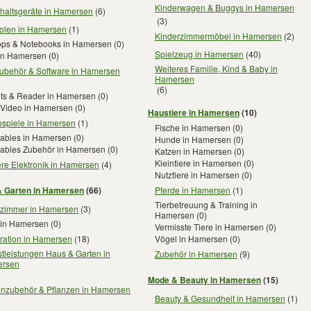
Kinderwagen & Buggys in Hamersen
haltsgeräte in Hamersen
(6)
(3)
olen in Hamersen
(1)
Kinderzimmermöbel in Hamersen
(2)
ops & Notebooks in Hamersen
(0)
Spielzeug in Hamersen
(40)
in Hamersen
(0)
Weiteres Familie, Kind & Baby in
ubehör & Software in Hamersen
Hamersen
(6)
ets & Reader in Hamersen
(0)
 Video in Hamersen
(0)
Haustiere in Hamersen
(10)
ospiele in Hamersen
(1)
Fische in Hamersen
(0)
ables in Hamersen
(0)
Hunde in Hamersen
(0)
ables Zubehör in Hamersen
(0)
Katzen in Hamersen
(0)
Kleintiere in Hamersen
(0)
re Elektronik in Hamersen
(4)
Nutztiere in Hamersen
(0)
 Garten in Hamersen
(66)
Pferde in Hamersen
(1)
Tierbetreuung & Training in
zimmer in Hamersen
(3)
Hamersen
(0)
 in Hamersen
(0)
Vermisste Tiere in Hamersen
(0)
ration in Hamersen
(18)
Vögel in Hamersen
(0)
tleistungen Haus & Garten in
Zubehör in Hamersen
(9)
rsen
Mode & Beauty in Hamersen
(15)
enzubehör & Pflanzen in Hamersen
Beauty & Gesundheit in Hamersen
(1)