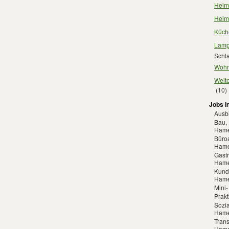
Heimt
Heim
Küch
Lamp
Schl
Wohn
Weit
(10)
Jobs i
Ausb
Bau,
Hame
Büroa
Hame
Gast
Hame
Kunde
Hame
Mini
Prak
Sozia
Hame
Trans
Hame