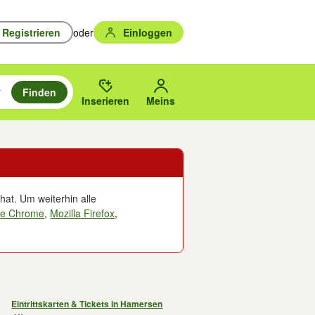
Registrieren
oder
Einloggen
Finden
en durchsuchen und mit Eingabetaste auswählen.
n um zu suchen, oder Vorschläge mit den Pfeiltasten nach oben/unten
des gewählten Orts oder PLZ.
Inserieren
Meins
hat. Um weiterhin alle
le Chrome
,
Mozilla Firefox
,
Eintrittskarten & Tickets in Hamersen