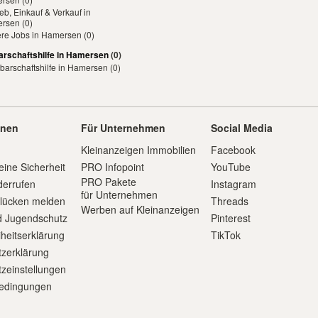
ieb, Einkauf & Verkauf in
rsen
(0)
ere Jobs in Hamersen
(0)
rschaftshilfe in Hamersen
(0)
barschaftshilfe in Hamersen
(0)
onen
Für Unternehmen
Social Media
Kleinanzeigen Immobilien
Facebook
eine Sicherheit
PRO Infopoint
YouTube
PRO Pakete
derrufen
Instagram
für Unternehmen
slücken melden
Threads
Werben auf Kleinanzeigen
d Jugendschutz
Pinterest
iheitserklärung
TikTok
zerklärung
zeinstellungen
edingungen
m