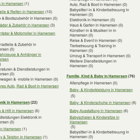
s in Hamersen
(1)
Auto, Rad & Boot in Hamersen
(0)
Babysitter/-in & Kinderbetreuung in
eile & Reifen in Hamersen
(10)
Hamersen
(0)
e & Bootszubehör in Hamersen
(0)
Elektronik in Hamersen
(0)
räder & Zubehör in Hamersen
(3)
Haus & Garten in Hamersen
(0)
Künstler/-in & Musiker/-in in
räder & Motorroller in Hamersen
Hamersen
(0)
Reise & Event in Hamersen
(0)
radteile & Zubehör in
Tierbetreuung & Training in
rsen
(0)
Hamersen
(0)
fahrzeuge & Anhänger in
Umzug & Transport in Hamersen
(0)
rsen
Weitere Dienstleistungen in
)
Hamersen
(0)
aturen & Dienstleistungen in
rsen
(0)
Familie, Kind & Baby in Hamersen
(76)
wagen & -mobile in Hamersen
(0)
Altenpflege in Hamersen
(0)
eres Auto, Rad & Boot in Hamersen
Baby- & Kinderkleidung in Hamersen
(5)
onik in Hamersen
(22)
Baby- & Kinderschuhe in Hamersen
(9)
 & Hifi in Hamersen
(6)
Baby-Ausstattung in Hamersen
(6)
tleistungen Elektronik in
Babyschalen & Kindersitze in
rsen
(0)
Hamersen
(5)
 in Hamersen
(1)
Babysitter/-in & Kinderbetreuung in
Hamersen
(0)
y & Telefon in Hamersen
(1)