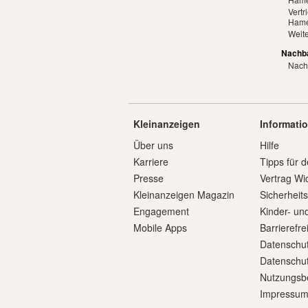
Vertr
Hame
Weit
Nachba
Nach
Kleinanzeigen
Informati
Über uns
Hilfe
Karriere
Tipps für d
Presse
Vertrag Wi
Kleinanzeigen Magazin
Sicherheit
Engagement
Kinder- un
Mobile Apps
Barrierefre
Datenschut
Datenschut
Nutzungsb
Impressu