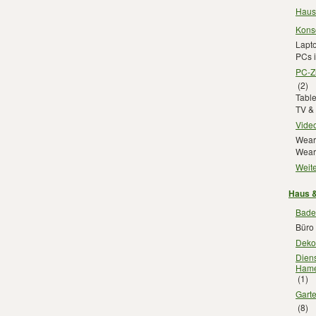
Haus
Kons
Lapt
PCs 
PC-Z
(2)
Tabl
TV &
Vide
Wear
Wear
Weite
Haus &
Bade
Büro
Deko
Diens
Hame
(1)
Gart
(8)