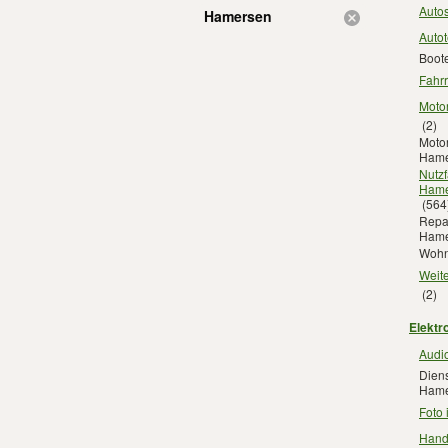
Auto
Hamersen
Autot
Boot
Fahr
Motor
(2)
Motor
Hame
Nutz
Hame
(564
Repar
Hame
Wohn
Weit
(2)
Elektr
Audio
Diens
Hame
Foto
Hand