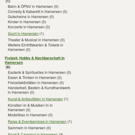
(1)
Bahn & ÖPNV in Hamersen
(0)
Comedy & Kabarett in Hamersen
(0)
Gutscheine in Hamersen
(0)
Kinder in Hamersen
(0)
Konzerte in Hamersen
(0)
Sport in Hamersen
(1)
Theater & Musical in Hamersen
(0)
Weitere Eintrittskarten & Tickets in
Hamersen
(0)
Freizeit, Hobby & Nachbarschaft in
Hamersen
(6)
Esoterik & Spirituelles in Hamersen
(0)
Essen & Trinken in Hamersen
(0)
Freizeitaktivitäten in Hamersen
(0)
Handarbeit, Basteln & Kunsthandwerk
in Hamersen
(0)
Kunst & Antiquitäten in Hamersen
(1)
Künstler/-in & Musiker/-in in
Hamersen
(0)
Modellbau in Hamersen
(0)
Reise & Eventservices in Hamersen
(1)
Sammeln in Hamersen
(0)
Sport & Camping in Hamersen
(3)