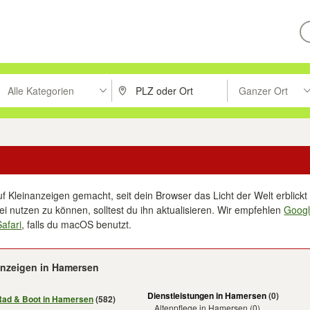
Alle Kategorien
Ganzer Ort
ken um zu suchen, oder Vorschläge mit den Pfeiltasten nach oben/unt
PLZ oder Ort eingeben. Eingabetaste drücke
Suche im Umkreis 
f Kleinanzeigen gemacht, seit dein Browser das Licht der Welt erblickt 
i nutzen zu können, solltest du ihn aktualisieren. Wir empfehlen
Goog
Safari
, falls du macOS benutzt.
anzeigen in Hamersen
Dienstleistungen in Hamersen
(0)
Rad & Boot in Hamersen
(582)
Altenpflege in Hamersen
(0)