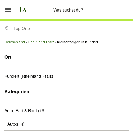
Start
Top Orte
Merkliste
Deutschland
Rheinland-Pfalz
Kleinanzeigen in Kundert
Nachrichten
Ort
Anzeige aufgeben
Kundert
(Rheinland-Pfalz)
Kategorien
Auto, Rad & Boot
(16)
Autos
(4)