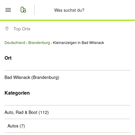
Start
Top Orte
Merkliste
Deutschland
Brandenburg
Kleinanzeigen in Bad Wilsnack
Nachrichten
Ort
Anzeige aufgeben
Bad Wilsnack
(Brandenburg)
Kategorien
Auto, Rad & Boot
(112)
Autos
(7)