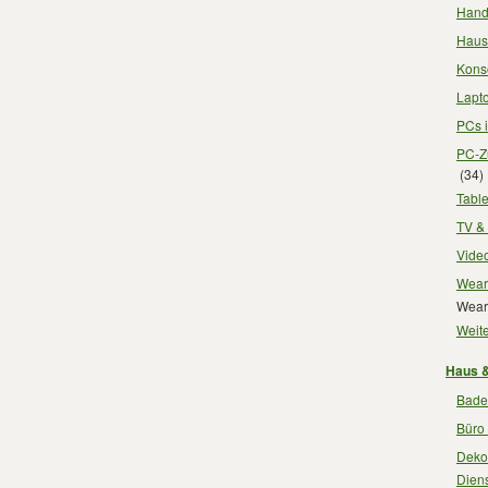
Handy
Haush
Konso
Lapto
PCs i
PC-Zu
(34)
Table
TV & 
Video
Weara
Weara
Weite
Haus &
Badez
Büro 
Dekor
Diens