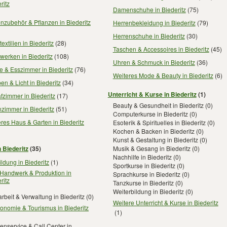
ritz
Damenschuhe in Biederitz
(75)
nzubehör & Pflanzen in Biederitz
Herrenbekleidung in Biederitz
(79)
Herrenschuhe in Biederitz
(30)
extilien in Biederitz
(28)
Taschen & Accessoires in Biederitz
(45)
erken in Biederitz
(108)
Uhren & Schmuck in Biederitz
(36)
 & Esszimmer in Biederitz
(76)
Weiteres Mode & Beauty in Biederitz
(6)
n & Licht in Biederitz
(34)
Unterricht & Kurse in Biederitz
(1)
fzimmer in Biederitz
(17)
Beauty & Gesundheit in Biederitz
(0)
zimmer in Biederitz
(51)
Computerkurse in Biederitz
(0)
res Haus & Garten in Biederitz
Esoterik & Spirituelles in Biederitz
(0)
Kochen & Backen in Biederitz
(0)
Kunst & Gestaltung in Biederitz
(0)
n Biederitz
(35)
Musik & Gesang in Biederitz
(0)
Nachhilfe in Biederitz
(0)
ldung in Biederitz
(1)
Sportkurse in Biederitz
(0)
 Handwerk & Produktion in
Sprachkurse in Biederitz
(0)
ritz
Tanzkurse in Biederitz
(0)
Weiterbildung in Biederitz
(0)
rbeit & Verwaltung in Biederitz
(0)
Weitere Unterricht & Kurse in Biederitz
onomie & Tourismus in Biederitz
(1)
nservice & Call Center in