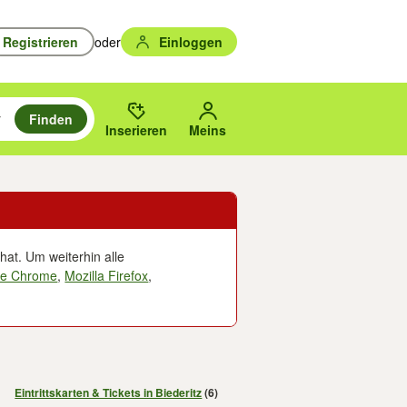
Registrieren
oder
Einloggen
Finden
en durchsuchen und mit Eingabetaste auswählen.
n um zu suchen, oder Vorschläge mit den Pfeiltasten nach oben/unten
des gewählten Orts oder PLZ.
Inserieren
Meins
hat. Um weiterhin alle
le Chrome
,
Mozilla Firefox
,
Eintrittskarten & Tickets in Biederitz
(6)