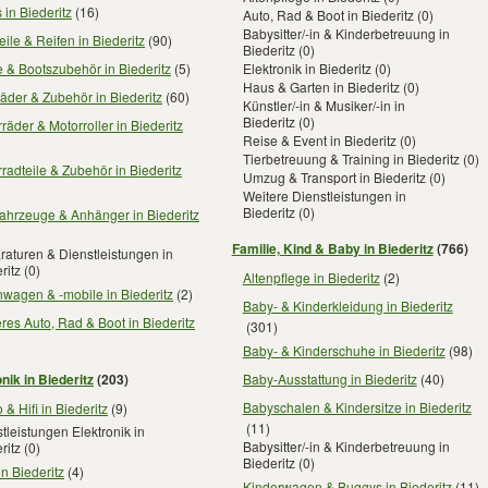
 in Biederitz
(16)
Auto, Rad & Boot in Biederitz
(0)
Babysitter/-in & Kinderbetreuung in
eile & Reifen in Biederitz
(90)
Biederitz
(0)
 & Bootszubehör in Biederitz
(5)
Elektronik in Biederitz
(0)
Haus & Garten in Biederitz
(0)
äder & Zubehör in Biederitz
(60)
Künstler/-in & Musiker/-in in
Biederitz
(0)
räder & Motorroller in Biederitz
Reise & Event in Biederitz
(0)
Tierbetreuung & Training in Biederitz
(0)
radteile & Zubehör in Biederitz
Umzug & Transport in Biederitz
(0)
Weitere Dienstleistungen in
Biederitz
(0)
ahrzeuge & Anhänger in Biederitz
Familie, Kind & Baby in Biederitz
(766)
aturen & Dienstleistungen in
ritz
(0)
Altenpflege in Biederitz
(2)
wagen & -mobile in Biederitz
(2)
Baby- & Kinderkleidung in Biederitz
res Auto, Rad & Boot in Biederitz
(301)
Baby- & Kinderschuhe in Biederitz
(98)
nik in Biederitz
(203)
Baby-Ausstattung in Biederitz
(40)
Babyschalen & Kindersitze in Biederitz
 & Hifi in Biederitz
(9)
(11)
tleistungen Elektronik in
Babysitter/-in & Kinderbetreuung in
ritz
(0)
Biederitz
(0)
in Biederitz
(4)
Kinderwagen & Buggys in Biederitz
(11)