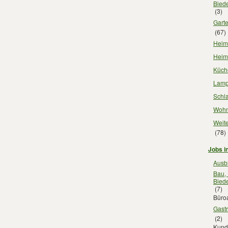
Biede
(3)
Garte
(67)
Heimt
Heimw
Küche
Lampe
Schla
Wohn
Weite
(78)
Jobs i
Ausbi
Bau,
Biede
(7)
Büroa
Gastr
(2)
Kunde