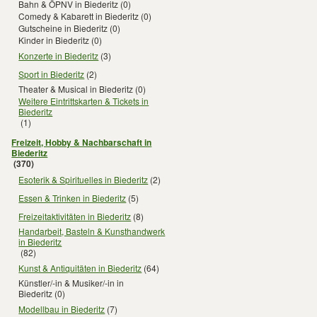
Bahn & ÖPNV in Biederitz
(0)
Comedy & Kabarett in Biederitz
(0)
Gutscheine in Biederitz
(0)
Kinder in Biederitz
(0)
Konzerte in Biederitz
(3)
Sport in Biederitz
(2)
Theater & Musical in Biederitz
(0)
Weitere Eintrittskarten & Tickets in
Biederitz
(1)
Freizeit, Hobby & Nachbarschaft in
Biederitz
(370)
Esoterik & Spirituelles in Biederitz
(2)
Essen & Trinken in Biederitz
(5)
Freizeitaktivitäten in Biederitz
(8)
Handarbeit, Basteln & Kunsthandwerk
in Biederitz
(82)
Kunst & Antiquitäten in Biederitz
(64)
Künstler/-in & Musiker/-in in
Biederitz
(0)
Modellbau in Biederitz
(7)