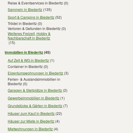
Reise & Eventservices in Biederitz
(0)
Sammeln in Biederitz
(135)
Sport & Camping in Biederitz
(52)
Trödel in Biederitz
(0)
Verloren & Gefunden in Biederitz
(0)
Weiteres Freizeit, Hobby &
Nachbarschaft in Biederitz
(15)
Immobilien in Biederitz
(45)
Auf Zeit & WG in Biederitz
(1)
Container in Biederitz
(0)
Eigentumswohnungen in Biederitz
(3)
Ferien- & Auslandsimmobilien in
Biederitz
(0)
Garagen & Stellplätze in Biederitz
(2)
Gewerbeimmobilien in Biederitz
(1)
Grundstücke & Gärten in Biederitz
(7)
Häuser zum Kauf in Biederitz
(22)
Häuser zur Miete in Biederitz
(4)
Mietwohnungen in Biederitz
(4)