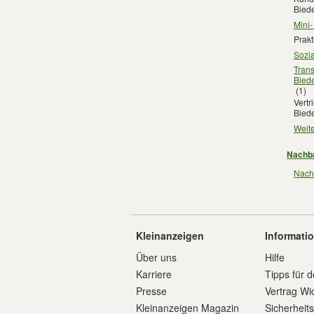
Biede
Mini-
Prakt
Sozia
Trans
Biede
(1)
Vertr
Biede
Weite
Nachba
Nachb
Kleinanzeigen
Informati
Über uns
Hilfe
Karriere
Tipps für d
Presse
Vertrag Wi
Kleinanzeigen Magazin
Sicherheit