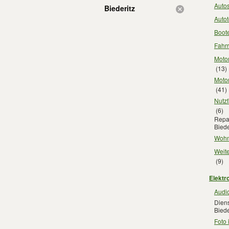
Autos
Biederitz
Autot
Boote
Fahrr
Motor
(13)
Motor
(41)
Nutzf
(6)
Repar
Biede
Wohn
Weite
(9)
Elektro
Audio
Diens
Biede
Foto 