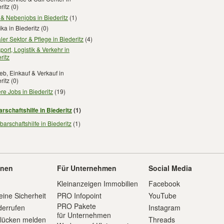
ritz
(0)
 & Nebenjobs in Biederitz
(1)
ika in Biederitz
(0)
ler Sektor & Pflege in Biederitz
(4)
port, Logistik & Verkehr in
ritz
ieb, Einkauf & Verkauf in
ritz
(0)
re Jobs in Biederitz
(19)
rschaftshilfe in Biederitz
(1)
arschaftshilfe in Biederitz
(1)
onen
Für Unternehmen
Social Media
Kleinanzeigen Immobilien
Facebook
eine Sicherheit
PRO Infopoint
YouTube
PRO Pakete
derrufen
Instagram
für Unternehmen
slücken melden
Threads