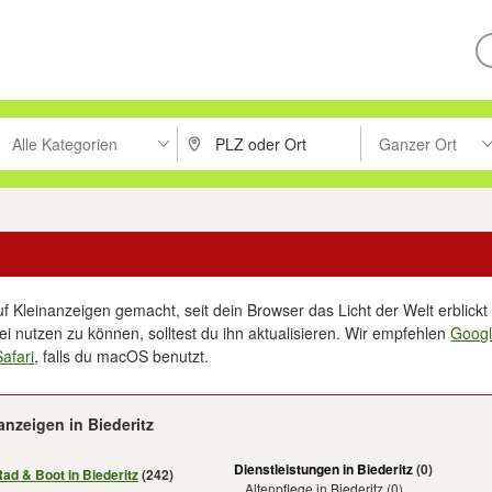
Alle Kategorien
Ganzer Ort
ken um zu suchen, oder Vorschläge mit den Pfeiltasten nach oben/unt
PLZ oder Ort eingeben. Eingabetaste drücke
Suche im Umkreis 
f Kleinanzeigen gemacht, seit dein Browser das Licht der Welt erblickt 
i nutzen zu können, solltest du ihn aktualisieren. Wir empfehlen
Goog
Safari
, falls du macOS benutzt.
anzeigen in Biederitz
Dienstleistungen in Biederitz
(0)
Rad & Boot in Biederitz
(242)
Altenpflege in Biederitz
(0)