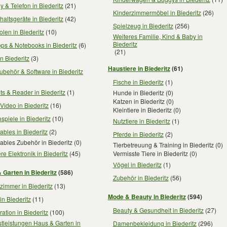
 & Telefon in Biederitz
(21)
Kinderzimmermöbel in Biederitz
(26)
altsgeräte in Biederitz
(42)
Spielzeug in Biederitz
(256)
len in Biederitz
(10)
Weiteres Familie, Kind & Baby in
Biederitz
ps & Notebooks in Biederitz
(6)
(21)
n Biederitz
(3)
Haustiere in Biederitz
(61)
behör & Software in Biederitz
Fische in Biederitz
(1)
ts & Reader in Biederitz
(1)
Hunde in Biederitz
(0)
Katzen in Biederitz
(0)
Video in Biederitz
(16)
Kleintiere in Biederitz
(0)
spiele in Biederitz
(10)
Nutztiere in Biederitz
(1)
bles in Biederitz
(2)
Pferde in Biederitz
(2)
bles Zubehör in Biederitz
(0)
Tierbetreuung & Training in Biederitz
(0)
re Elektronik in Biederitz
(45)
Vermisste Tiere in Biederitz
(0)
Vögel in Biederitz
(1)
 Garten in Biederitz
(586)
Zubehör in Biederitz
(56)
immer in Biederitz
(13)
Mode & Beauty in Biederitz
(594)
in Biederitz
(11)
Beauty & Gesundheit in Biederitz
(27)
ation in Biederitz
(100)
tleistungen Haus & Garten in
Damenbekleidung in Biederitz
(296)