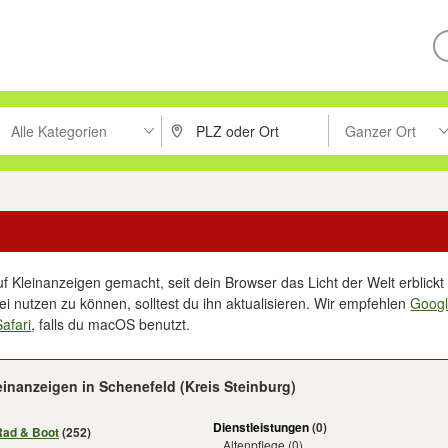
Alle Kategorien
Ganzer Ort
ken um zu suchen, oder Vorschläge mit den Pfeiltasten nach oben/unt
PLZ oder Ort eingeben. Eingabetaste drücke
Suche im Umkreis 
f Kleinanzeigen gemacht, seit dein Browser das Licht der Welt erblickt 
i nutzen zu können, solltest du ihn aktualisieren. Wir empfehlen
Goog
Safari
, falls du macOS benutzt.
einanzeigen in Schenefeld (Kreis Steinburg)
Dienstleistungen
(0)
Rad & Boot
(252)
Altenpflege
(0)