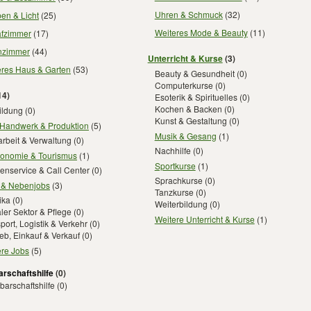
Uhren & Schmuck
(32)
en & Licht
(25)
Weiteres Mode & Beauty
(11)
afzimmer
(17)
zimmer
(44)
Unterricht & Kurse
(3)
eres Haus & Garten
(53)
Beauty & Gesundheit
(0)
Computerkurse
(0)
14)
Esoterik & Spirituelles
(0)
Kochen & Backen
(0)
ildung
(0)
Kunst & Gestaltung
(0)
 Handwerk & Produktion
(5)
Musik & Gesang
(1)
rbeit & Verwaltung
(0)
Nachhilfe
(0)
ronomie & Tourismus
(1)
Sportkurse
(1)
enservice & Call Center
(0)
Sprachkurse
(0)
- & Nebenjobs
(3)
Tanzkurse
(0)
ika
(0)
Weiterbildung
(0)
ler Sektor & Pflege
(0)
Weitere Unterricht & Kurse
(1)
port, Logistik & Verkehr
(0)
ieb, Einkauf & Verkauf
(0)
ere Jobs
(5)
rschaftshilfe
(0)
arschaftshilfe
(0)