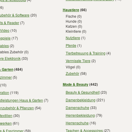
6)
Haustiere
(66)
ubehör & Software
(20)
Fische
(0)
Hunde
(0)
ets & Reader
(7)
Katzen
(0)
 Video
(10)
Kleintiere
(0)
Nutztiere
(1)
ospiele
(17)
Pferde
(1)
ables
(2)
ables Zubehör
(0)
Tierbetreuung & Training
(4)
re Elektronik
(33)
Vermisste Tiere
(2)
Vögel
(0)
 Garten
(484)
Zubehör
(58)
zimmer
(5)
Mode & Beauty
(442)
(10)
Beauty & Gesundheit
(23)
ration
(119)
Damenbekleidung
(221)
stleistungen Haus & Garten
(7)
Damenschuhe
(33)
enzubehör & Pflanzen
(54)
Herrenbekleidung
(79)
extilien
(30)
Herrenschuhe
(16)
werken
(61)
Taschen & Accessoires
(27)
e & Esszimmer
(59)