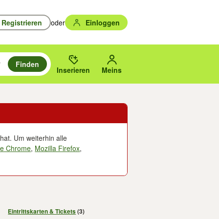
Registrieren
oder
Einloggen
Finden
en durchsuchen und mit Eingabetaste auswählen.
n um zu suchen, oder Vorschläge mit den Pfeiltasten nach oben/unten
des gewählten Orts oder PLZ.
Inserieren
Meins
hat. Um weiterhin alle
le Chrome
,
Mozilla Firefox
,
Eintrittskarten & Tickets
(3)