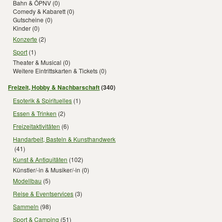
Bahn & ÖPNV
(0)
Comedy & Kabarett
(0)
Gutscheine
(0)
Kinder
(0)
Konzerte
(2)
Sport
(1)
Theater & Musical
(0)
Weitere Eintrittskarten & Tickets
(0)
Freizeit, Hobby & Nachbarschaft
(340)
Esoterik & Spirituelles
(1)
Essen & Trinken
(2)
Freizeitaktivitäten
(6)
Handarbeit, Basteln & Kunsthandwerk
(41)
Kunst & Antiquitäten
(102)
Künstler/-in & Musiker/-in
(0)
Modellbau
(5)
Reise & Eventservices
(3)
Sammeln
(98)
Sport & Camping
(51)