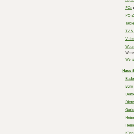
PCs
(
PC-Z
Tabl
TV &
Vide
Wear
Wear
Weite
Haus &
Bade
Büro
Deko
Dien
Gart
Heimt
Heim
Küch