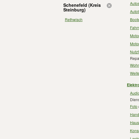
Auto
Schenefeld (Kreis
Steinburg)
Autot
Rethwisch
Boot
Fahr
Motor
Motor
Nutz
Repa
Wohn
Weite
Elektr
Audio
Diens
Foto
Hand
Haus
Kons
Lapt