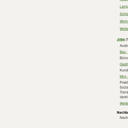
Lamp
Schl
Wohn
Weit
Jobs
(
Ausb
Bau,
Büroa
Gast
Kund
Mini
Prakt
Sozia
Trans
Vertr
Weit
Nachba
Nachb