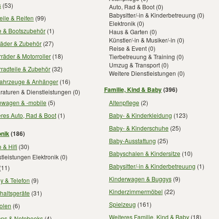
s
(53)
Auto, Rad & Boot
(0)
Babysitter/-in & Kinderbetreuung
(0)
eile & Reifen
(99)
Elektronik
(0)
e & Bootszubehör
(1)
Haus & Garten
(0)
Künstler/-in & Musiker/-in
(0)
räder & Zubehör
(27)
Reise & Event
(0)
räder & Motorroller
(18)
Tierbetreuung & Training
(0)
Umzug & Transport
(0)
radteile & Zubehör
(32)
Weitere Dienstleistungen
(0)
fahrzeuge & Anhänger
(16)
Familie, Kind & Baby
(396)
raturen & Dienstleistungen
(0)
wagen & -mobile
(5)
Altenpflege
(2)
res Auto, Rad & Boot
(1)
Baby- & Kinderkleidung
(123)
Baby- & Kinderschuhe
(25)
onik
(186)
Baby-Ausstattung
(25)
 & Hifi
(30)
Babyschalen & Kindersitze
(10)
tleistungen Elektronik
(0)
Babysitter/-in & Kinderbetreuung
(1)
(11)
Kinderwagen & Buggys
(9)
y & Telefon
(9)
Kinderzimmermöbel
(22)
haltsgeräte
(31)
Spielzeug
(161)
olen
(6)
Weiteres Familie, Kind & Baby
(18)
ops & Notebooks
(4)