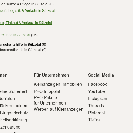
ler Sektor & Pflege in Sülzetal
(0)
port, Logistik & Verkehr in Sülzetal
ieb, Einkauf & Verkauf in Sülzetal
re Jobs in Sülzetal
(26)
rschaftshilfe in Sülzetal
(0)
arschaftshilfe in Sülzetal
(0)
onen
Für Unternehmen
Social Media
Kleinanzeigen Immobilien
Facebook
eine Sicherheit
PRO Infopoint
YouTube
PRO Pakete
derrufen
Instagram
für Unternehmen
slücken melden
Threads
Werben auf Kleinanzeigen
d Jugendschutz
Pinterest
iheitserklärung
TikTok
zerklärung