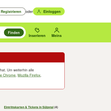
Registrieren
oder
Einloggen
Finden
en durchsuchen und mit Eingabetaste auswählen.
n um zu suchen, oder Vorschläge mit den Pfeiltasten nach oben/unten
des gewählten Orts oder PLZ.
Inserieren
Meins
hat. Um weiterhin alle
le Chrome
,
Mozilla Firefox
,
Eintrittskarten & Tickets in Sülzetal
(4)