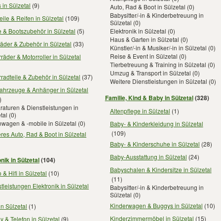
 in Sülzetal
(9)
Auto, Rad & Boot in Sülzetal
(0)
Babysitter/-in & Kinderbetreuung in
eile & Reifen in Sülzetal
(109)
Sülzetal
(0)
 & Bootszubehör in Sülzetal
(5)
Elektronik in Sülzetal
(0)
Haus & Garten in Sülzetal
(0)
äder & Zubehör in Sülzetal
(33)
Künstler/-in & Musiker/-in in Sülzetal
(0)
Reise & Event in Sülzetal
(0)
räder & Motorroller in Sülzetal
Tierbetreuung & Training in Sülzetal
(0)
Umzug & Transport in Sülzetal
(0)
radteile & Zubehör in Sülzetal
(37)
Weitere Dienstleistungen in Sülzetal
(0)
ahrzeuge & Anhänger in Sülzetal
Familie, Kind & Baby in Sülzetal
(328)
)
aturen & Dienstleistungen in
Altenpflege in Sülzetal
(1)
tal
(0)
wagen & -mobile in Sülzetal
(0)
Baby- & Kinderkleidung in Sülzetal
(109)
res Auto, Rad & Boot in Sülzetal
Baby- & Kinderschuhe in Sülzetal
(28)
Baby-Ausstattung in Sülzetal
(24)
nik in Sülzetal
(104)
Babyschalen & Kindersitze in Sülzetal
 & Hifi in Sülzetal
(10)
(11)
tleistungen Elektronik in Sülzetal
Babysitter/-in & Kinderbetreuung in
Sülzetal
(0)
Kinderwagen & Buggys in Sülzetal
(10)
in Sülzetal
(1)
Kinderzimmermöbel in Sülzetal
(15)
 & Telefon in Sülzetal
(9)