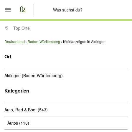
Start
Top Orte
Merkliste
Deutschland
Baden-Württemberg
Kleinanzeigen in Aldingen
Nachrichten
Ort
Anzeige aufgeben
Aldingen
(Baden-Württemberg)
Kategorien
Auto, Rad & Boot
(543)
Autos
(113)