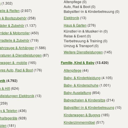
Altenpflege
(0)
s
(1.302)
Auto, Rad & Boot
(0)
eile & Reifen
(2.937)
Babysitter/-in & Kinderbetreuung
(0)
Elektronik
(13)
e & Bootszubehör
(258)
Haus & Garten
(276)
räder & Zubehör
(1.137)
Künstler/-in & Musiker/-in
(0)
räder & Motorroller
(450)
Reise & Event
(0)
radteile & Zubehör
(719)
Tierbetreuung & Training
(0)
Umzug & Transport
(0)
fahrzeuge & Anhänger
(1.586)
Weitere Dienstleistungen
(145)
raturen & Dienstleistungen
(87)
wagen & -mobile
(165)
Familie, Kind & Baby
(13.420)
res Auto, Rad & Boot
(176)
Altenpflege
(44)
Baby- & Kinderkleidung
(4.105)
onik
(4.792)
Baby- & Kinderschuhe
(1.001)
 & Hifi
(624)
Baby-Ausstattung
(854)
tleistungen Elektronik
(13)
Babyschalen & Kindersitze
(214)
(259)
Babysitter/-in & Kinderbetreuung
(10)
y & Telefon
(436)
Kinderwagen & Buggys
(185)
haltsgeräte
(928)
Kinderzimmermöbel
(517)
olen
(181)