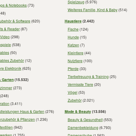
Spielzeug
(5.976)
ops & Notebooks
(73)
Weiteres Familie, Kind & Baby
(514)
(48)
ubehör & Software
(620)
Haustiere
(2.442)
ets & Reader
(87)
Fische
(124)
 Video
(298)
Hunde
(15)
ospiele
(538)
Katzen
(7)
ables
(50)
Kleintiere
(44)
ables Zubehör
(12)
Nutztiere
(100)
re Elektronik
(625)
Pferde
(33)
Tierbetreuung & Training
(25)
 Garten
(15.532)
Vermisste Tiere
(20)
zimmer
(273)
Vögel
(53)
(248)
Zubehör
(2.021)
ration
(3.411)
stleistungen Haus & Garten
(276)
Mode & Beauty
(13.556)
enzubehör & Pflanzen
(1.236)
Beauty & Gesundheit
(553)
extilien
(942)
Damenbekleidung
(6.793)
werken
(1.755)
Damenschuhe
(1.562)