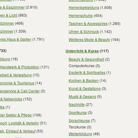
e & Esszimmer
(2.910)
Herrenbekleidung
(1.608)
en & Licht
(883)
Herrenschuhe
(454)
afzimmer
(468)
Taschen & Accessoires
(1.280)
zimmer
(1.339)
Uhren & Schmuck
(1.142)
eres Haus & Garten
(1.791)
Weiteres Mode & Beauty
(164)
733)
Unterricht & Kurse
(117)
ildung
(18)
Beauty & Gesundheit
(2)
Computerkurse
(0)
 Handwerk & Produktion
(121)
Esoterik & Spirituelles
(1)
rbeit & Verwaltung
(15)
Kochen & Backen
(14)
ronomie & Tourismus
(14)
Kunst & Gestaltung
(3)
enservice & Call Center
(2)
Musik & Gesang
(5)
- & Nebenjobs
(152)
Nachhilfe
(27)
ika
(1)
Sportkurse
(3)
ler Sektor & Pflege
(106)
Sprachkurse
(7)
port, Logistik & Verkehr
(51)
Tanzkurse
(0)
ieb, Einkauf & Verkauf
(53)
Weiterbildung
(48)