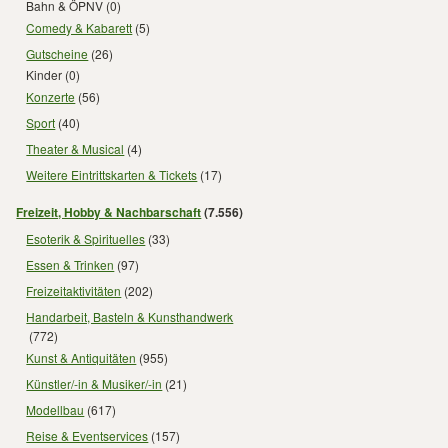
Bahn & ÖPNV
(0)
Comedy & Kabarett
(5)
Gutscheine
(26)
Kinder
(0)
Konzerte
(56)
Sport
(40)
Theater & Musical
(4)
Weitere Eintrittskarten & Tickets
(17)
Freizeit, Hobby & Nachbarschaft
(7.556)
Esoterik & Spirituelles
(33)
Essen & Trinken
(97)
Freizeitaktivitäten
(202)
Handarbeit, Basteln & Kunsthandwerk
(772)
Kunst & Antiquitäten
(955)
Künstler/-in & Musiker/-in
(21)
Modellbau
(617)
Reise & Eventservices
(157)