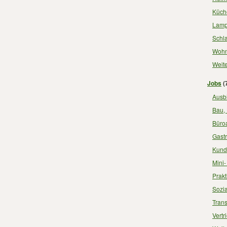
Küch
Lamp
Schl
Wohn
Weit
Jobs
(
Ausb
Bau,
Büroa
Gast
Kund
Mini
Prakt
Sozia
Trans
Vertr