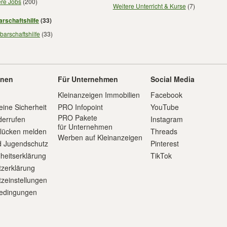
ere Jobs
(200)
Weitere Unterricht & Kurse
(7)
rschaftshilfe
(33)
arschaftshilfe
(33)
onen
Für Unternehmen
Social Media
Kleinanzeigen Immobilien
Facebook
eine Sicherheit
PRO Infopoint
YouTube
PRO Pakete
derrufen
Instagram
für Unternehmen
slücken melden
Threads
Werben auf Kleinanzeigen
d Jugendschutz
Pinterest
iheitserklärung
TikTok
zerklärung
zeinstellungen
edingungen
m