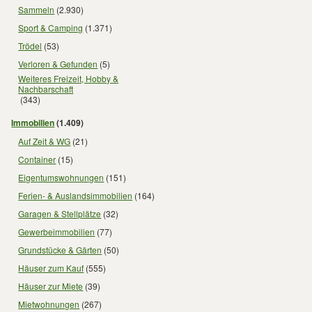
Sammeln
(2.930)
Sport & Camping
(1.371)
Trödel
(53)
Verloren & Gefunden
(5)
Weiteres Freizeit, Hobby &
Nachbarschaft
(343)
Immobilien
(1.409)
Auf Zeit & WG
(21)
Container
(15)
Eigentumswohnungen
(151)
Ferien- & Auslandsimmobilien
(164)
Garagen & Stellplätze
(32)
Gewerbeimmobilien
(77)
Grundstücke & Gärten
(50)
Häuser zum Kauf
(555)
Häuser zur Miete
(39)
Mietwohnungen
(267)