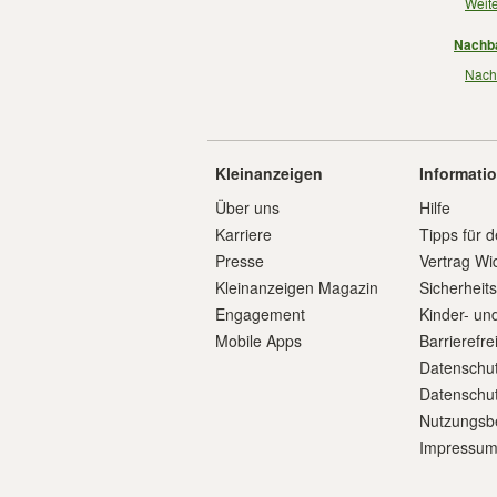
Weit
Nachba
Nachb
Kleinanzeigen
Informati
Über uns
Hilfe
Karriere
Tipps für d
Presse
Vertrag Wi
Kleinanzeigen Magazin
Sicherheit
Engagement
Kinder- un
Mobile Apps
Barrierefre
Datenschut
Datenschut
Nutzungsb
Impressu