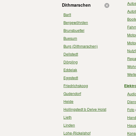
Auto
Dithmarschen
Autot
Barlt
Boot
Bergewöhrden
Fahr
Brunsbuettel
Motor
Buesum
Motor
Burg (Dithmarschen)
Nutz
Dellstedt
Repa
Dörpling
Wohn
Eddelak
Weite
Eggstedt
Friedrichskoog
Elektr
Gudendorf
Audio
Heide
Diens
Hollingstedt b Delve Holst
Foto
Lieth
Hand
Linden
Haus
Lohe-Rickelshof
Kons