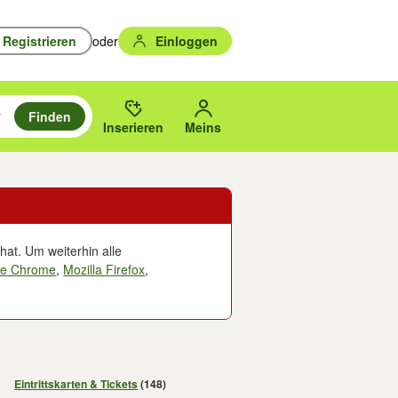
Registrieren
oder
Einloggen
Finden
en durchsuchen und mit Eingabetaste auswählen.
n um zu suchen, oder Vorschläge mit den Pfeiltasten nach oben/unten
des gewählten Orts oder PLZ.
Inserieren
Meins
hat. Um weiterhin alle
le Chrome
,
Mozilla Firefox
,
Eintrittskarten & Tickets
(148)