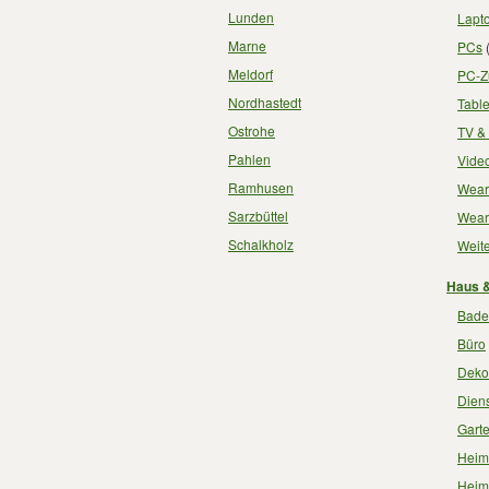
Lunden
Lapt
Marne
PCs
Meldorf
PC-Z
Nordhastedt
Tabl
Ostrohe
TV &
Pahlen
Vide
Ramhusen
Wear
Sarzbüttel
Wear
Schalkholz
Weite
Haus &
Bade
Büro
Deko
Dien
Gart
Heimt
Heim