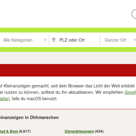
Alle Kategorien
Ganzer Ort
ken um zu suchen, oder Vorschläge mit den Pfeiltasten nach oben/unt
PLZ oder Ort eingeben. Eingabetaste drücke
Suche im Umkreis 
f Kleinanzeigen gemacht, seit dein Browser das Licht der Welt erblickt 
i nutzen zu können, solltest du ihn aktualisieren. Wir empfehlen
Goog
Safari
, falls du macOS benutzt.
einanzeigen in Dithmarschen
Rad & Boot
(8.817)
Dienstleistungen
(434)