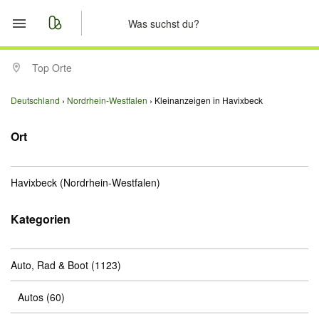
Start
Top Orte
Merkliste
Deutschland
Nordrhein-Westfalen
Kleinanzeigen in Havixbeck
Nachrichten
Ort
Anzeige aufgeben
Havixbeck
(Nordrhein-Westfalen)
Kategorien
Auto, Rad & Boot
(1123)
Autos
(60)