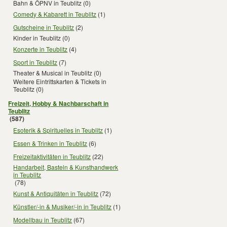
Bahn & ÖPNV in Teublitz
(0)
Comedy & Kabarett in Teublitz
(1)
Gutscheine in Teublitz
(2)
Kinder in Teublitz
(0)
Konzerte in Teublitz
(4)
Sport in Teublitz
(7)
Theater & Musical in Teublitz
(0)
Weitere Eintrittskarten & Tickets in
Teublitz
(0)
Freizeit, Hobby & Nachbarschaft in
Teublitz
(587)
Esoterik & Spirituelles in Teublitz
(1)
Essen & Trinken in Teublitz
(6)
Freizeitaktivitäten in Teublitz
(22)
Handarbeit, Basteln & Kunsthandwerk
in Teublitz
(78)
Kunst & Antiquitäten in Teublitz
(72)
Künstler/-in & Musiker/-in in Teublitz
(1)
Modellbau in Teublitz
(67)