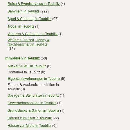
Reise & Eventservices in Teublitz
(4)
Sammeln in Teublitz
(222)
Sport & Camping in Teublitz
(97)
Trödel in Teublitz
(1)
Verloren & Gefunden in Teublitz
(1)
Weiteres Freizeit, Hobby &
Nachbarschaft in Teublitz
(15)
Immobilien in Teublitz
(50)
Auf Zeit & WG in Teublitz
(2)
Container in Teublitz
(0)
Eigentumswohnungen in Teublitz
(5)
Ferien- & Auslandsimmobilien in
Teublitz
(0)
Garagen & Stellplätze in Teublitz
(1)
Gewerbeimmobilien in Teublitz
(1)
Grundstücke & Gärten in Teublitz
(1)
Häuser zum Kauf in Teublitz
(22)
Häuser zur Miete in Teublitz
(6)