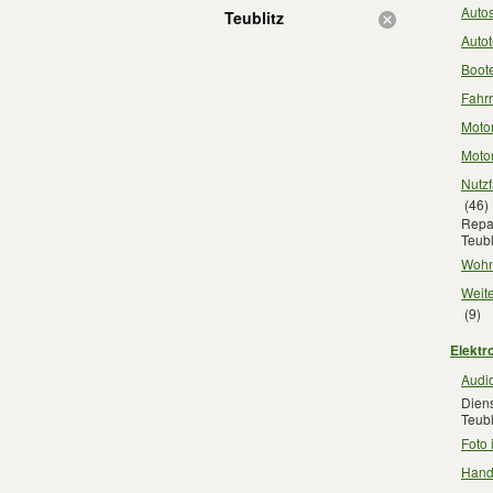
Autos
Teublitz
Autot
Boote
Fahrr
Motor
Motor
Nutzf
(46)
Repar
Teubl
Wohn
Weite
(9)
Elektro
Audio
Diens
Teubl
Foto 
Handy