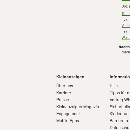
Sozia
Trans
(6)
Vertr
(2)
Weite
Nachba
Nachb
Kleinanzeigen
Informati
Über uns
Hilfe
Karriere
Tipps für d
Presse
Vertrag Wi
Kleinanzeigen Magazin
Sicherheit
Engagement
Kinder- un
Mobile Apps
Barrierefre
Datenschut