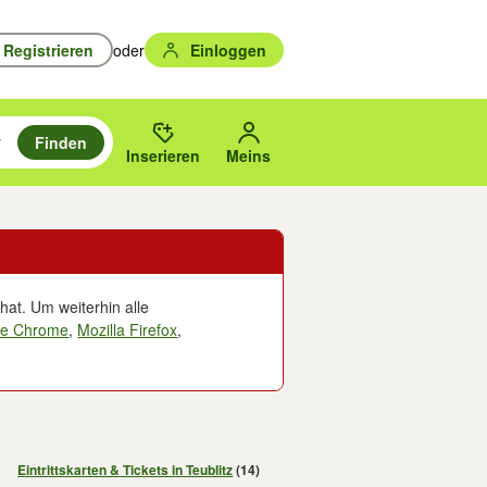
Registrieren
oder
Einloggen
Finden
en durchsuchen und mit Eingabetaste auswählen.
n um zu suchen, oder Vorschläge mit den Pfeiltasten nach oben/unten
des gewählten Orts oder PLZ.
Inserieren
Meins
hat. Um weiterhin alle
le Chrome
,
Mozilla Firefox
,
Eintrittskarten & Tickets in Teublitz
(14)