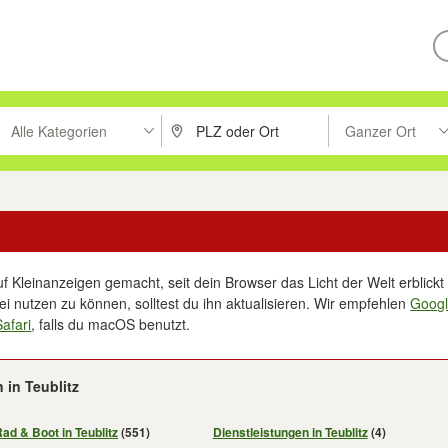
Alle Kategorien
Ganzer Ort
ken um zu suchen, oder Vorschläge mit den Pfeiltasten nach oben/unt
PLZ oder Ort eingeben. Eingabetaste drücke
Suche im Umkreis 
f Kleinanzeigen gemacht, seit dein Browser das Licht der Welt erblickt 
i nutzen zu können, solltest du ihn aktualisieren. Wir empfehlen
Goog
Safari
, falls du macOS benutzt.
 in Teublitz
Rad & Boot in Teublitz
(551)
Dienstleistungen in Teublitz
(4)