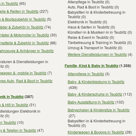
Altenpflege in Teublitz
(0)
 in Teublitz
(65)
Auto, Rad & Boot in Teublitz
(0)
eile & Reifen in Teublitz
(227)
Babysitter/-in & Kinderbetreuung in
Teublitz
(0)
 & Bootszubehör in Teublitz
(5)
Elektronik in Teublitz
(0)
äder & Zubehör in Teublitz
(74)
Haus & Garten in Teublitz
(0)
Künstler/-in & Musiker/-in in Teublitz
(0)
räder & Motorroller in Teublitz
(30)
Reise & Event in Teublitz
(0)
Tierbetreuung & Training in Teublitz
(0)
radteile & Zubehör in Teublitz
(88)
Umzug & Transport in Teublitz
(0)
ahrzeuge & Anhänger in Teublitz
Weitere Dienstleistungen in Teublitz
(4)
aturen & Dienstleistungen in
Familie, Kind & Baby in Teublitz
(1.358)
itz
(0)
wagen & -mobile in Teublitz
(7)
Altenpflege in Teublitz
(3)
res Auto, Rad & Boot in Teublitz
Baby- & Kinderkleidung in Teublitz
(439)
Baby- & Kinderschuhe in Teublitz
(112)
nik in Teublitz
(387)
Baby-Ausstattung in Teublitz
(102)
 & Hifi in Teublitz
(31)
Babyschalen & Kindersitze in Teublitz
tleistungen Elektronik in
itz
(0)
(27)
Babysitter/-in & Kinderbetreuung in
in Teublitz
(10)
Teublitz
(0)
 & Telefon in Teublitz
(47)
Kinderwagen & Buggys in Teublitz
(28)