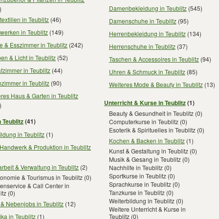
Damenbekleidung in Teublitz
(545)
)
extilien in Teublitz
(46)
Damenschuhe in Teublitz
(95)
erken in Teublitz
(149)
Herrenbekleidung in Teublitz
(134)
 & Esszimmer in Teublitz
(242)
Herrenschuhe in Teublitz
(37)
n & Licht in Teublitz
(52)
Taschen & Accessoires in Teublitz
(94)
fzimmer in Teublitz
(44)
Uhren & Schmuck in Teublitz
(85)
zimmer in Teublitz
(90)
Weiteres Mode & Beauty in Teublitz
(13)
res Haus & Garten in Teublitz
Unterricht & Kurse in Teublitz
(1)
)
Beauty & Gesundheit in Teublitz
(0)
 Teublitz
(41)
Computerkurse in Teublitz
(0)
Esoterik & Spirituelles in Teublitz
(0)
ldung in Teublitz
(1)
Kochen & Backen in Teublitz
(1)
Handwerk & Produktion in Teublitz
Kunst & Gestaltung in Teublitz
(0)
Musik & Gesang in Teublitz
(0)
rbeit & Verwaltung in Teublitz
(2)
Nachhilfe in Teublitz
(0)
Sportkurse in Teublitz
(0)
onomie & Tourismus in Teublitz
(0)
Sprachkurse in Teublitz
(0)
nservice & Call Center in
Tanzkurse in Teublitz
(0)
itz
(0)
Weiterbildung in Teublitz
(0)
 & Nebenjobs in Teublitz
(12)
Weitere Unterricht & Kurse in
ika in Teublitz
(1)
Teublitz
(0)