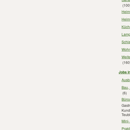
(100
Heimt
Heimw
Küche
Lampe
Schla
Wohn
Weite
(160
Jobs in
Ausbi
Bau, 
(6)
Büroa
Gastr
Kunde
Teubl
Mini-
Prakt