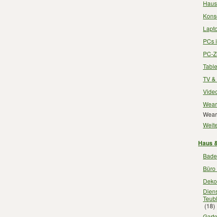
Haush
Konso
Lapto
PCs i
PC-Zu
Table
TV & 
Video
Weara
Weara
Weite
Haus &
Badez
Büro 
Dekor
Diens
Teubl
(18)
Garte