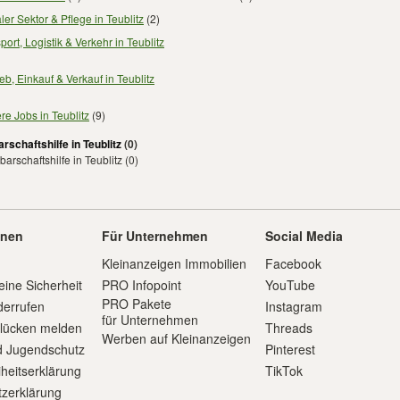
ler Sektor & Pflege in Teublitz
(2)
port, Logistik & Verkehr in Teublitz
ieb, Einkauf & Verkauf in Teublitz
re Jobs in Teublitz
(9)
rschaftshilfe in Teublitz
(0)
arschaftshilfe in Teublitz
(0)
onen
Für Unternehmen
Social Media
Kleinanzeigen Immobilien
Facebook
eine Sicherheit
PRO Infopoint
YouTube
PRO Pakete
derrufen
Instagram
für Unternehmen
slücken melden
Threads
Werben auf Kleinanzeigen
d Jugendschutz
Pinterest
iheitserklärung
TikTok
zerklärung