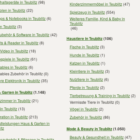
altsgeräte in Teublitz
(98)
Kinderzimmermöbel in Teublitz
(47)
len in Teublitz
(22)
Spielzeug in Teublitz
(554)
ps & Notebooks in Teublitz
(6)
Weiteres Familie, Kind & Baby in
Teublitz
n Teublitz
(3)
(46)
behör & Software in Teublitz
(42)
Haustiere in Teublitz
(106)
ts & Reader in Teublitz
(8)
Fische in Teublitz
(3)
Video in Teublitz
(18)
Hunde in Teublitz
(1)
spiele in Teublitz
(61)
Katzen in Teublitz
(1)
bles in Teublitz
(6)
Kleintiere in Teublitz
(3)
bles Zubehör in Teublitz
(0)
Nutztiere in Teublitz
(6)
re Elektronik in Teublitz
(35)
Pferde in Teublitz
(2)
 Garten in Teublitz
(1.148)
Tierbetreuung & Training in Teublitz
(2)
immer in Teublitz
(21)
Vermisste Tiere in Teublitz
(0)
in Teublitz
(13)
Vögel in Teublitz
(2)
ation in Teublitz
(213)
Zubehör in Teublitz
(86)
tleistungen Haus & Garten in
itz
Mode & Beauty in Teublitz
(1.050)
Beauty & Gesundheit in Teublitz
(47)
nzubehör & Pflanzen in Teublitz