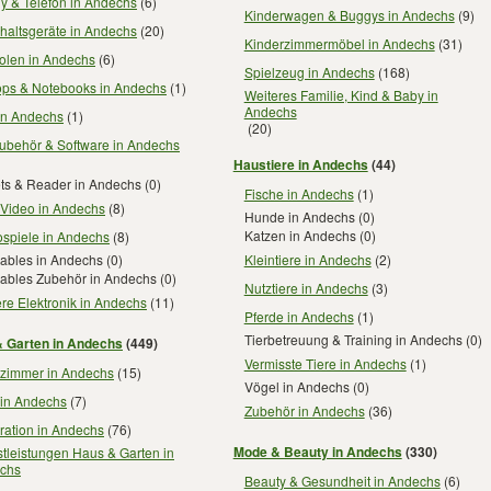
y & Telefon in Andechs
(6)
Kinderwagen & Buggys in Andechs
(9)
haltsgeräte in Andechs
(20)
Kinderzimmermöbel in Andechs
(31)
olen in Andechs
(6)
Spielzeug in Andechs
(168)
ops & Notebooks in Andechs
(1)
Weiteres Familie, Kind & Baby in
Andechs
in Andechs
(1)
(20)
ubehör & Software in Andechs
Haustiere in Andechs
(44)
ets & Reader in Andechs
(0)
Fische in Andechs
(1)
 Video in Andechs
(8)
Hunde in Andechs
(0)
Katzen in Andechs
(0)
ospiele in Andechs
(8)
Kleintiere in Andechs
(2)
ables in Andechs
(0)
ables Zubehör in Andechs
(0)
Nutztiere in Andechs
(3)
re Elektronik in Andechs
(11)
Pferde in Andechs
(1)
Tierbetreuung & Training in Andechs
(0)
 Garten in Andechs
(449)
Vermisste Tiere in Andechs
(1)
zimmer in Andechs
(15)
Vögel in Andechs
(0)
 in Andechs
(7)
Zubehör in Andechs
(36)
ration in Andechs
(76)
Mode & Beauty in Andechs
(330)
tleistungen Haus & Garten in
chs
Beauty & Gesundheit in Andechs
(6)