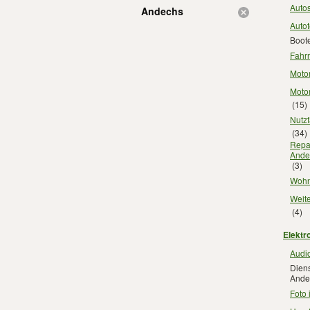
Auto
Andechs
Autot
Boot
Fahr
Motor
Motor
(15)
Nutz
(34)
Repar
Ande
(3)
Wohn
Weite
(4)
Elektr
Audio
Diens
Ande
Foto