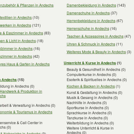
enzubehör & Pflanzen in Andechs
Damenbekleidung in Andechs
(143)
Damenschuhe in Andechs
(37)
extilien in Andechs
(10)
Herrenbekleidung in Andechs
(67)
werken in Andechs
(121)
Herrenschuhe in Andechs
(16)
e & Esszimmer in Andechs
(83)
Taschen & Accessoires in Andechs
(47)
en & Licht in Andechs
(18)
Uhren & Schmuck in Andechs
(11)
afzimmer in Andechs
(16)
Weiteres Mode & Beauty in Andechs
(3)
zimmer in Andechs
(42)
Unterricht & Kurse in Andechs
(1)
eres Haus & Garten in Andechs
Beauty & Gesundheit in Andechs
(0)
Computerkurse in Andechs
(0)
n Andechs
(15)
Esoterik & Spirituelles in Andechs
(0)
Kochen & Backen in Andechs
(1)
ildung in Andechs
(0)
 Handwerk & Produktion in
Kunst & Gestaltung in Andechs
(0)
chs
Musik & Gesang in Andechs
(0)
Nachhilfe in Andechs
(0)
rbeit & Verwaltung in Andechs
(0)
Sportkurse in Andechs
(0)
ronomie & Tourismus in Andechs
Sprachkurse in Andechs
(0)
Tanzkurse in Andechs
(0)
nservice & Call Center in
Weiterbildung in Andechs
(0)
chs
(0)
Weitere Unterricht & Kurse in
Andechs
(0)
- & Nebenjobs in Andechs
(3)