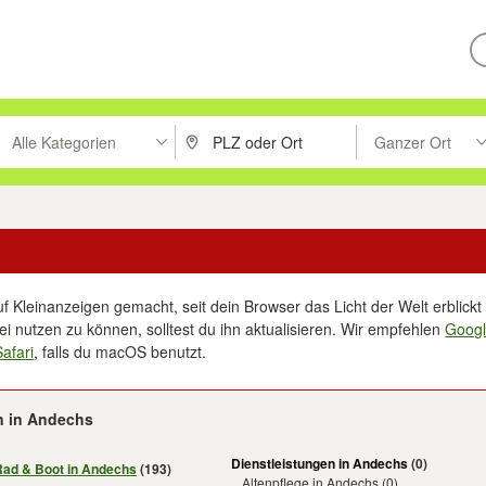
Alle Kategorien
Ganzer Ort
ken um zu suchen, oder Vorschläge mit den Pfeiltasten nach oben/unt
PLZ oder Ort eingeben. Eingabetaste drücke
Suche im Umkreis 
f Kleinanzeigen gemacht, seit dein Browser das Licht der Welt erblickt 
i nutzen zu können, solltest du ihn aktualisieren. Wir empfehlen
Goog
Safari
, falls du macOS benutzt.
n in Andechs
Dienstleistungen in Andechs
(0)
Rad & Boot in Andechs
(193)
Altenpflege in Andechs
(0)