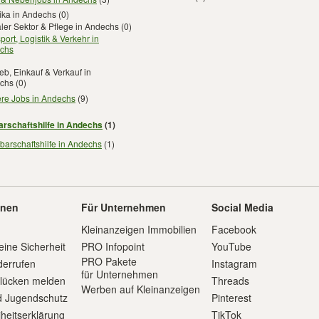
ika in Andechs
(0)
ler Sektor & Pflege in Andechs
(0)
port, Logistik & Verkehr in
chs
ieb, Einkauf & Verkauf in
chs
(0)
ere Jobs in Andechs
(9)
rschaftshilfe in Andechs
(1)
arschaftshilfe in Andechs
(1)
onen
Für Unternehmen
Social Media
Kleinanzeigen Immobilien
Facebook
eine Sicherheit
PRO Infopoint
YouTube
PRO Pakete
derrufen
Instagram
für Unternehmen
slücken melden
Threads
Werben auf Kleinanzeigen
d Jugendschutz
Pinterest
iheitserklärung
TikTok