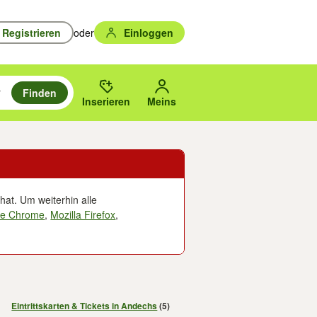
Registrieren
oder
Einloggen
Finden
en durchsuchen und mit Eingabetaste auswählen.
n um zu suchen, oder Vorschläge mit den Pfeiltasten nach oben/unten
des gewählten Orts oder PLZ.
Inserieren
Meins
hat. Um weiterhin alle
le Chrome
,
Mozilla Firefox
,
Eintrittskarten & Tickets in Andechs
(5)