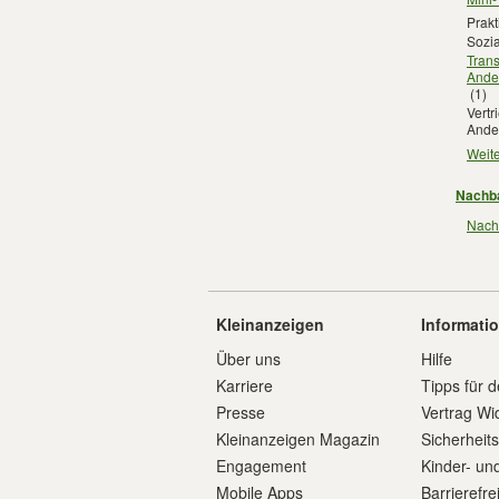
Prakt
Sozia
Trans
Ande
(1)
Vertr
Ande
Weit
Nachba
Nachb
Kleinanzeigen
Informati
Über uns
Hilfe
Karriere
Tipps für d
Presse
Vertrag Wi
Kleinanzeigen Magazin
Sicherheit
Engagement
Kinder- un
Mobile Apps
Barrierefre