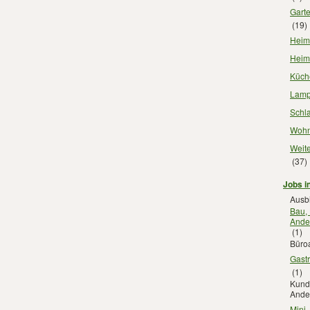
Gart
(19)
Heimt
Heim
Küch
Lamp
Schl
Wohn
Weit
(37)
Jobs i
Ausb
Bau,
Ande
(1)
Büroa
Gast
(1)
Kunde
Ande
Mini