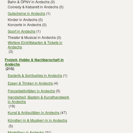
Bahn & ÖPNV in Andechs
(0)
Comedy & Kabarett in Andechs
(0)
Gutscheine in Andechs
(1)
Kinder in Andechs
(0)
Konzerte in Andechs
(0)
Sport in Andechs
(1)
Theater & Musical in Andechs
(0)
Weitere Eintrittskarten & Tickets in
Andechs
(3)
Freizeit, Hobby & Nachbarschaft in
Andechs
(215)
Esoterik & Spirituelles in Andechs
(1)
Essen & Trinken in Andechs
(4)
Freizeitaktivitäten in Andechs
(5)
Handarbeit, Basteln & Kunsthandwerk
in Andechs
(19)
Kunst & Antiquitäten in Andechs
(47)
Künstler/-in & Musiker/-in in Andechs
(5)
Modellbau in Andechs
(21)