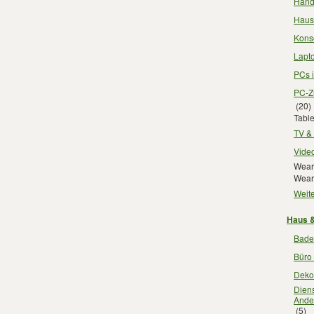
Hand
Haus
Kons
Lapt
PCs 
PC-Z
(20)
Tabl
TV &
Vide
Wear
Wear
Weite
Haus &
Bade
Büro
Deko
Diens
Ande
(5)