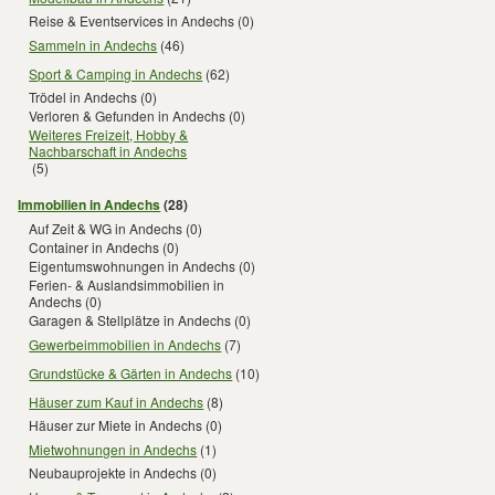
Reise & Eventservices in Andechs
(0)
Sammeln in Andechs
(46)
Sport & Camping in Andechs
(62)
Trödel in Andechs
(0)
Verloren & Gefunden in Andechs
(0)
Weiteres Freizeit, Hobby &
Nachbarschaft in Andechs
(5)
Immobilien in Andechs
(28)
Auf Zeit & WG in Andechs
(0)
Container in Andechs
(0)
Eigentumswohnungen in Andechs
(0)
Ferien- & Auslandsimmobilien in
Andechs
(0)
Garagen & Stellplätze in Andechs
(0)
Gewerbeimmobilien in Andechs
(7)
Grundstücke & Gärten in Andechs
(10)
Häuser zum Kauf in Andechs
(8)
Häuser zur Miete in Andechs
(0)
Mietwohnungen in Andechs
(1)
Neubauprojekte in Andechs
(0)