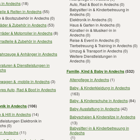
s in Andechs
(18)
Auto, Rad & Boot in Andechs
(0)
Babysitter/-in & Kinderbetreuung in
eile & Reifen in Andechs
(55)
Andechs
(0)
e & Bootszubehör in Andechs
(0)
Elektronik in Andechs
(0)
räder & Zubehör in Andechs
(53)
Haus & Garten in Andechs
(0)
Künstler/-in & Musiker/-in in
räder & Motorroller in Andechs
(8)
Andechs
(0)
Reise & Event in Andechs
(0)
radteile & Zubehör in Andechs
Tierbetreuung & Training in Andechs
(0)
Umzug & Transport in Andechs
(0)
fahrzeuge & Anhänger in Andechs
Weitere Dienstleistungen in
Andechs
(0)
aturen & Dienstleistungen in
chs
Familie, Kind & Baby in Andechs
(532)
Altenpflege in Andechs
(1)
wagen & -mobile in Andechs
(3)
Baby- & Kinderkleidung in Andechs
res Auto, Rad & Boot in Andechs
(163)
Baby- & Kinderschuhe in Andechs
(84)
onik in Andechs
(106)
Baby-Ausstattung in Andechs
(42)
 & Hifi in Andechs
(14)
Babyschalen & Kindersitze in Andechs
tleistungen Elektronik in
(13)
chs
(0)
Babysitter/-in & Kinderbetreuung in
 in Andechs
(11)
Andechs
(1)