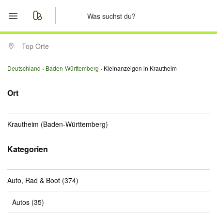
Start
Top Orte
Merkliste
Deutschland
Baden-Württemberg
Kleinanzeigen in Krautheim
Nachrichten
Ort
Anzeige aufgeben
Krautheim
(Baden-Württemberg)
Kategorien
Auto, Rad & Boot
(374)
Autos
(35)