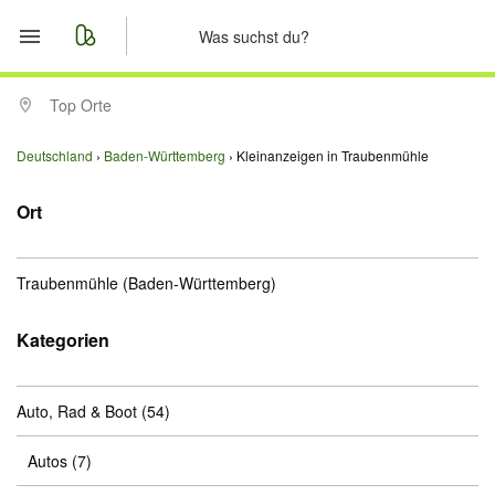
Start
Top Orte
Merkliste
Deutschland
Baden-Württemberg
Kleinanzeigen in Traubenmühle
Nachrichten
Ort
Anzeige aufgeben
Traubenmühle
(Baden-Württemberg)
Kategorien
Auto, Rad & Boot
(54)
Autos
(7)