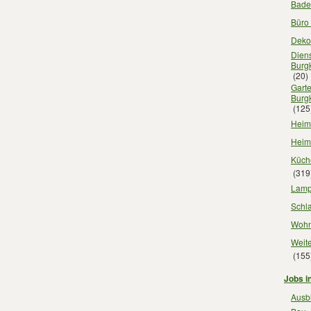
Bade
Büro 
Dekor
Diens
Burg
(20)
Gart
Burg
(125
Heimt
Heim
Küch
(319
Lampe
Schla
Wohn
Weite
(155
Jobs i
Ausbi