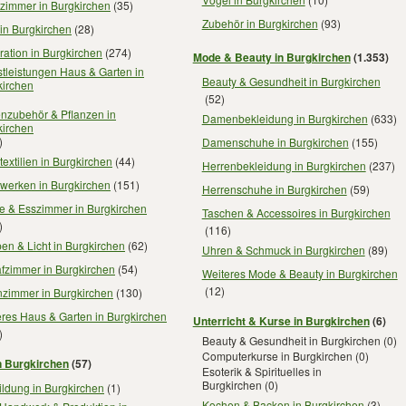
zimmer in Burgkirchen
(35)
Zubehör in Burgkirchen
(93)
in Burgkirchen
(28)
ation in Burgkirchen
(274)
Mode & Beauty in Burgkirchen
(1.353)
tleistungen Haus & Garten in
Beauty & Gesundheit in Burgkirchen
kirchen
(52)
enzubehör & Pflanzen in
Damenbekleidung in Burgkirchen
(633)
kirchen
)
Damenschuhe in Burgkirchen
(155)
extilien in Burgkirchen
(44)
Herrenbekleidung in Burgkirchen
(237)
werken in Burgkirchen
(151)
Herrenschuhe in Burgkirchen
(59)
e & Esszimmer in Burgkirchen
Taschen & Accessoires in Burgkirchen
)
(116)
n & Licht in Burgkirchen
(62)
Uhren & Schmuck in Burgkirchen
(89)
fzimmer in Burgkirchen
(54)
Weiteres Mode & Beauty in Burgkirchen
(12)
zimmer in Burgkirchen
(130)
res Haus & Garten in Burgkirchen
Unterricht & Kurse in Burgkirchen
(6)
)
Beauty & Gesundheit in Burgkirchen
(0)
Computerkurse in Burgkirchen
(0)
n Burgkirchen
(57)
Esoterik & Spirituelles in
Burgkirchen
(0)
ldung in Burgkirchen
(1)
Kochen & Backen in Burgkirchen
(3)