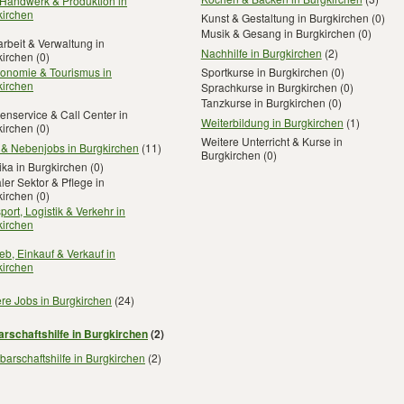
 Handwerk & Produktion in
kirchen
Kunst & Gestaltung in Burgkirchen
(0)
Musik & Gesang in Burgkirchen
(0)
rbeit & Verwaltung in
Nachhilfe in Burgkirchen
(2)
kirchen
(0)
ronomie & Tourismus in
Sportkurse in Burgkirchen
(0)
kirchen
Sprachkurse in Burgkirchen
(0)
Tanzkurse in Burgkirchen
(0)
nservice & Call Center in
Weiterbildung in Burgkirchen
(1)
kirchen
(0)
Weitere Unterricht & Kurse in
 & Nebenjobs in Burgkirchen
(11)
Burgkirchen
(0)
ika in Burgkirchen
(0)
ler Sektor & Pflege in
kirchen
(0)
port, Logistik & Verkehr in
kirchen
ieb, Einkauf & Verkauf in
kirchen
re Jobs in Burgkirchen
(24)
rschaftshilfe in Burgkirchen
(2)
arschaftshilfe in Burgkirchen
(2)