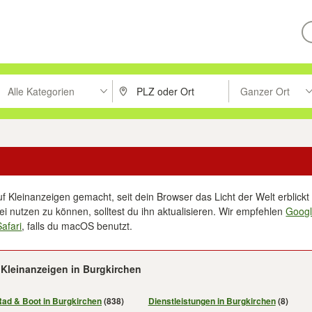
Alle Kategorien
Ganzer Ort
ken um zu suchen, oder Vorschläge mit den Pfeiltasten nach oben/unt
PLZ oder Ort eingeben. Eingabetaste drücke
Suche im Umkreis 
f Kleinanzeigen gemacht, seit dein Browser das Licht der Welt erblickt 
i nutzen zu können, solltest du ihn aktualisieren. Wir empfehlen
Goog
Safari
, falls du macOS benutzt.
Kleinanzeigen in Burgkirchen
Rad & Boot in Burgkirchen
(838)
Dienstleistungen in Burgkirchen
(8)