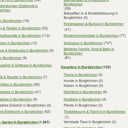
Burgkirchen
tleistungen Elektronik in
(39)
kirchen
Babysitter/-in & Kinderbetreuung in
Burgkirchen
(0)
in Burgkirchen
(19)
Kinderwagen & Buggys in Burgkirchen
 & Telefon in Burgkirchen
(52)
(41)
altsgeräte in Burgkirchen
(112)
Kinderzimmermöbel in Burgkirchen
(77)
olen in Burgkirchen
(13)
Spielzeug in Burgkirchen
(737)
Weiteres Familie, Kind & Baby in
ops & Notebooks in Burgkirchen
(9)
Burgkirchen
(81)
in Burgkirchen
(9)
ubehör & Software in Burgkirchen
Haustiere in Burgkirchen
(122)
Fische in Burgkirchen
(5)
ts & Reader in Burgkirchen
(7)
Hunde in Burgkirchen
(0)
Video in Burgkirchen
(29)
Katzen in Burgkirchen
(0)
spiele in Burgkirchen
(41)
Kleintiere in Burgkirchen
(9)
ables in Burgkirchen
(9)
Nutztiere in Burgkirchen
(4)
ables Zubehör in Burgkirchen
(0)
Pferde in Burgkirchen
(0)
re Elektronik in Burgkirchen
(62)
Tierbetreuung & Training in Burgkirchen
(1)
Vermisste Tiere in Burgkirchen
(0)
 Garten in Burgkirchen
(1.397)
Vögel in Burgkirchen
(10)