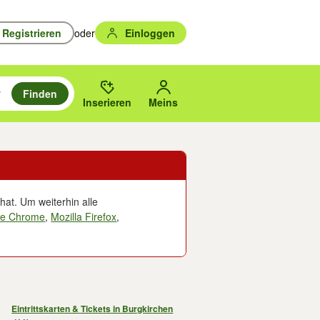
Registrieren
oder
Einloggen
Finden
en durchsuchen und mit Eingabetaste auswählen.
n um zu suchen, oder Vorschläge mit den Pfeiltasten nach oben/unten
des gewählten Orts oder PLZ.
Inserieren
Meins
hat. Um weiterhin alle
le Chrome
,
Mozilla Firefox
,
Eintrittskarten & Tickets in Burgkirchen