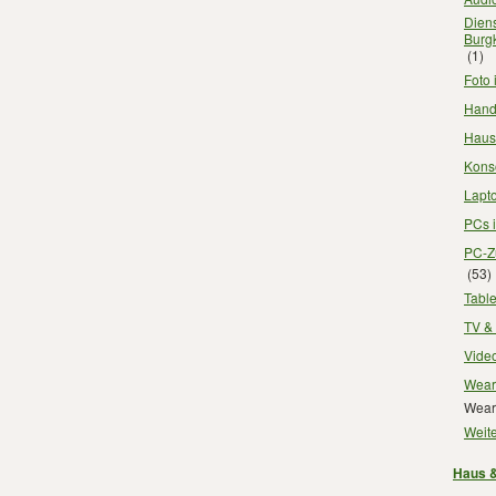
Diens
Burg
(1)
Foto 
Handy
Haush
Kons
Lapt
PCs 
PC-Z
(53)
Table
TV & 
Video
Wear
Wear
Weite
Haus &