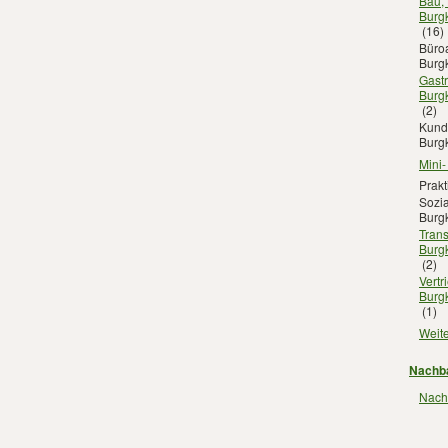
Bau,
Burg
(16)
Büroa
Burg
Gast
Burg
(2)
Kunde
Burg
Mini-
Prakt
Sozia
Burg
Trans
Burg
(2)
Vertr
Burg
(1)
Weite
Nachba
Nachb