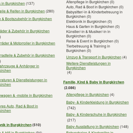
Altenpflege in Burgkirchen
(0)
 in Burgkirchen
(137)
Auto, Rad & Boot in Burgkirchen
(0)
eile & Reifen in Burgkirchen
(280)
Babysitter/-in & Kinderbetreuung in
Burgkirchen
(0)
e & Bootszubehör in Burgkirchen
Elektronik in Burgkirchen
(0)
Haus & Garten in Burgkirchen
(0)
äder & Zubehör in Burgkirchen
Künstler/-in & Musiker/-in in
Burgkirchen
(0)
)
Reise & Event in Burgkirchen
(0)
räder & Motorroller in Burgkirchen
Tierbetreuung & Training in
Burgkirchen
(0)
radteile & Zubehör in Burgkirchen
Umzug & Transport in Burgkirchen
(4)
)
Weitere Dienstleistungen in
fahrzeuge & Anhänger in
Burgkirchen
kirchen
(4)
aturen & Dienstleistungen in
Familie, Kind & Baby in Burgkirchen
kirchen
(2.086)
Altenpflege in Burgkirchen
(4)
wagen & -mobile in Burgkirchen
Baby- & Kinderkleidung in Burgkirchen
res Auto, Rad & Boot in
(742)
kirchen
Baby- & Kinderschuhe in Burgkirchen
(217)
onik in Burgkirchen
(510)
Baby-Ausstattung in Burgkirchen
(148)
 & Hifi in Burgkirchen
(94)
Babyschalen & Kindersitze in