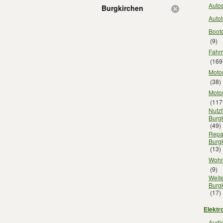
Autos
Burgkirchen
Autot
Boot
(9)
Fahrr
(169
Motor
(38)
Motor
(117
Nutz
Burg
(49)
Repar
Burg
(13)
Wohn
(9)
Weite
Burg
(17)
Elektr
Audio