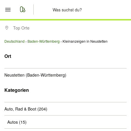
Start
Top Orte
Merkliste
Deutschland
Baden-Württemberg
Kleinanzeigen in Neustetten
Nachrichten
Ort
Anzeige aufgeben
Neustetten
(Baden-Württemberg)
Kategorien
Auto, Rad & Boot
(204)
Autos
(15)