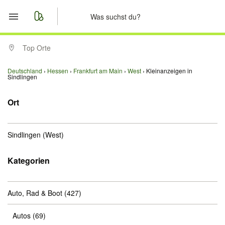
Start
Top Orte
Merkliste
Deutschland
Hessen
Frankfurt am Main
West
Kleinanzeigen in
Sindlingen
Nachrichten
Ort
Anzeige aufgeben
Sindlingen
(West)
Kategorien
Auto, Rad & Boot
(427)
Autos
(69)