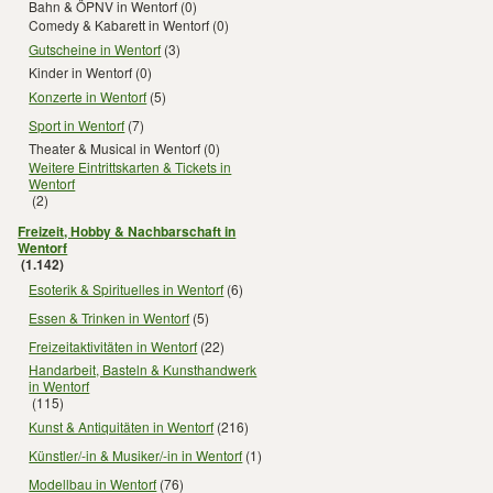
Bahn & ÖPNV in Wentorf
(0)
Comedy & Kabarett in Wentorf
(0)
Gutscheine in Wentorf
(3)
Kinder in Wentorf
(0)
Konzerte in Wentorf
(5)
Sport in Wentorf
(7)
Theater & Musical in Wentorf
(0)
Weitere Eintrittskarten & Tickets in
Wentorf
(2)
Freizeit, Hobby & Nachbarschaft in
Wentorf
(1.142)
Esoterik & Spirituelles in Wentorf
(6)
Essen & Trinken in Wentorf
(5)
Freizeitaktivitäten in Wentorf
(22)
Handarbeit, Basteln & Kunsthandwerk
in Wentorf
(115)
Kunst & Antiquitäten in Wentorf
(216)
Künstler/-in & Musiker/-in in Wentorf
(1)
Modellbau in Wentorf
(76)