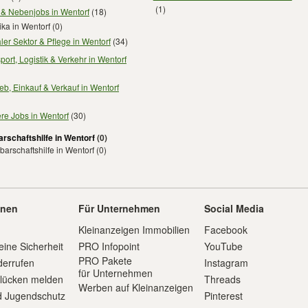
(1)
 & Nebenjobs in Wentorf
(18)
ika in Wentorf
(0)
ler Sektor & Pflege in Wentorf
(34)
port, Logistik & Verkehr in Wentorf
ieb, Einkauf & Verkauf in Wentorf
re Jobs in Wentorf
(30)
rschaftshilfe in Wentorf
(0)
arschaftshilfe in Wentorf
(0)
onen
Für Unternehmen
Social Media
Kleinanzeigen Immobilien
Facebook
eine Sicherheit
PRO Infopoint
YouTube
PRO Pakete
derrufen
Instagram
für Unternehmen
slücken melden
Threads
Werben auf Kleinanzeigen
d Jugendschutz
Pinterest