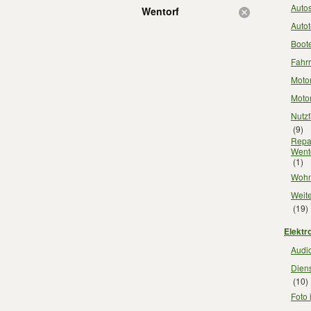
Autos
Wentorf
Autot
Boot
Fahrr
Motor
Motor
Nutz
(9)
Repar
Went
(1)
Wohn
Weite
(19)
Elektr
Audio
Diens
(10)
Foto 