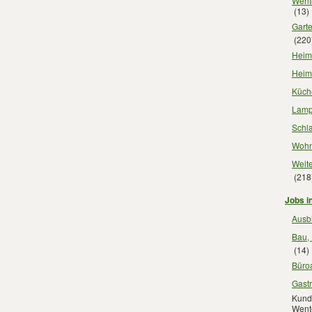
Went
(13)
Garte
(220
Heimt
Heim
Küch
Lampe
Schla
Wohn
Weite
(218
Jobs i
Ausbi
Bau,
(14)
Büroa
Gast
Kunde
Went