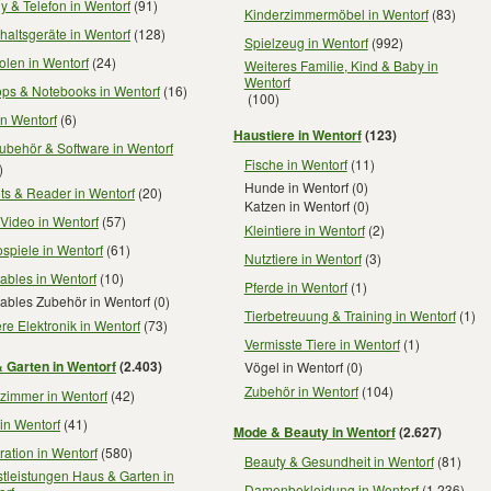
 & Telefon in Wentorf
(91)
Kinderzimmermöbel in Wentorf
(83)
altsgeräte in Wentorf
(128)
Spielzeug in Wentorf
(992)
len in Wentorf
(24)
Weiteres Familie, Kind & Baby in
Wentorf
ops & Notebooks in Wentorf
(16)
(100)
n Wentorf
(6)
Haustiere in Wentorf
(123)
ubehör & Software in Wentorf
Fische in Wentorf
(11)
)
Hunde in Wentorf
(0)
ts & Reader in Wentorf
(20)
Katzen in Wentorf
(0)
Video in Wentorf
(57)
Kleintiere in Wentorf
(2)
spiele in Wentorf
(61)
Nutztiere in Wentorf
(3)
ables in Wentorf
(10)
Pferde in Wentorf
(1)
ables Zubehör in Wentorf
(0)
Tierbetreuung & Training in Wentorf
(1)
re Elektronik in Wentorf
(73)
Vermisste Tiere in Wentorf
(1)
 Garten in Wentorf
(2.403)
Vögel in Wentorf
(0)
Zubehör in Wentorf
(104)
zimmer in Wentorf
(42)
in Wentorf
(41)
Mode & Beauty in Wentorf
(2.627)
ation in Wentorf
(580)
Beauty & Gesundheit in Wentorf
(81)
tleistungen Haus & Garten in
Damenbekleidung in Wentorf
(1.236)