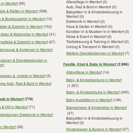
Altenpflege in Wentorf
(0)
 in Wentorf
(95)
Auto, Rad & Boot in Wentorf
(0)
eile & Reifen in Wentorf
(358)
Babysitter/-in & Kinderbetreuung in
Wentorf
(0)
e & Bootszubehör in Wentorf
(13)
Elektronik in Wentorf
(0)
äder & Zubehör in Wentorf
(152)
Haus & Garten in Wentorf
(0)
Künstler/-in & Musiker/-in in Wentorf
(0)
räder & Motorroller in Wentorf
(31)
Reise & Event in Wentorf
(0)
Tierbetreuung & Training in Wentorf
(0)
radteile & Zubehör in Wentorf
(67)
Umzug & Transport in Wentorf
(0)
fahrzeuge & Anhänger in Wentorf
Weitere Dienstleistungen in Wentorf
(7)
aturen & Dienstleistungen in
Familie, Kind & Baby in Wentorf
(2.996)
orf
Altenpflege in Wentorf
(14)
wagen & -mobile in Wentorf
(5)
Baby- & Kinderkleidung in Wentorf
res Auto, Rad & Boot in Wentorf
(1.357)
Baby- & Kinderschuhe in Wentorf
(240)
onik in Wentorf
(776)
Baby-Ausstattung in Wentorf
(146)
 & Hifi in Wentorf
(71)
Babyschalen & Kindersitze in Wentorf
(37)
tleistungen Elektronik in Wentorf
Babysitter/-in & Kinderbetreuung in
Wentorf
(0)
in Wentorf
(58)
Kinderwagen & Buggys in Wentorf
(27)