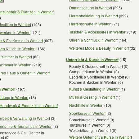
orf
Damenschuhe in Wentorf
(295)
nzubehör & Pflanzen in Wentorf
Herrenbekleidung in Wentorf
(399)
)
Herrenschuhe in Wentorf
(71)
extilien in Wentorf
(103)
Taschen & Accessoires in Wentorf
(349)
werken in Wentorf
(121)
Uhren & Schmuck in Wentorf
(164)
e & Esszimmer in Wentorf
(607)
Weiteres Mode & Beauty in Wentorf
(32)
n & Licht in Wentorf
(166)
fzimmer in Wentorf
(82)
Unterricht & Kurse in Wentorf
(15)
zimmer in Wentorf
(210)
Beauty & Gesundheit in Wentorf
(0)
Computerkurse in Wentorf
(0)
res Haus & Garten in Wentorf
Esoterik & Spirituelles in Wentorf
(0)
)
Kochen & Backen in Wentorf
(0)
n Wentorf
(167)
Kunst & Gestaltung in Wentorf
(1)
Musik & Gesang in Wentorf
(1)
ldung in Wentorf
(13)
Nachhilfe in Wentorf
(10)
 Handwerk & Produktion in Wentorf
Sportkurse in Wentorf
(2)
rbeit & Verwaltung in Wentorf
(3)
Sprachkurse in Wentorf
(0)
Tanzkurse in Wentorf
(0)
ronomie & Tourismus in Wentorf
(3)
Weiterbildung in Wentorf
(0)
nservice & Call Center in
Weitere Unterricht & Kurse in Wentorf
orf
(0)