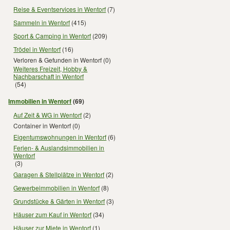
Reise & Eventservices in Wentorf
(7)
Sammeln in Wentorf
(415)
Sport & Camping in Wentorf
(209)
Trödel in Wentorf
(16)
Verloren & Gefunden in Wentorf
(0)
Weiteres Freizeit, Hobby &
Nachbarschaft in Wentorf
(54)
Immobilien in Wentorf
(69)
Auf Zeit & WG in Wentorf
(2)
Container in Wentorf
(0)
Eigentumswohnungen in Wentorf
(6)
Ferien- & Auslandsimmobilien in
Wentorf
(3)
Garagen & Stellplätze in Wentorf
(2)
Gewerbeimmobilien in Wentorf
(8)
Grundstücke & Gärten in Wentorf
(3)
Häuser zum Kauf in Wentorf
(34)
Häuser zur Miete in Wentorf
(1)