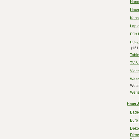
Handy
Haush
Konso
Lapt
PCs i
PC-Z
(151
Table
TV & 
Video
Wear
Wear
Weite
Haus &
Bade
Büro 
Dekor
Diens