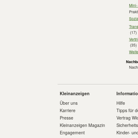
Mini-
Prakt
Sozia
Trans
(17)
Vertr
(35)
Weite
Nachba
Nachb
Kleinanzeigen
Informati
Über uns
Hilfe
Karriere
Tipps für d
Presse
Vertrag Wi
Kleinanzeigen Magazin
Sicherheit
Engagement
Kinder- un