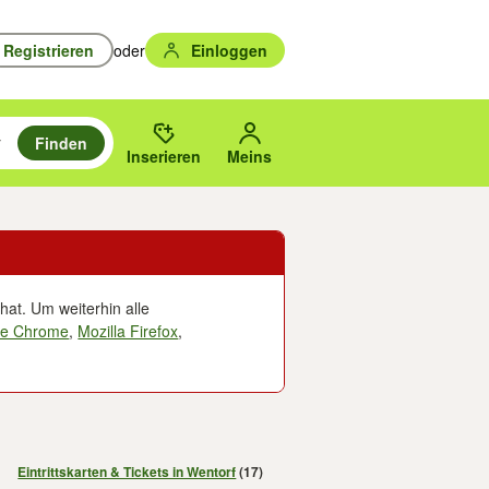
Registrieren
oder
Einloggen
Finden
en durchsuchen und mit Eingabetaste auswählen.
n um zu suchen, oder Vorschläge mit den Pfeiltasten nach oben/unten
des gewählten Orts oder PLZ.
Inserieren
Meins
hat. Um weiterhin alle
le Chrome
,
Mozilla Firefox
,
Eintrittskarten & Tickets in Wentorf
(17)