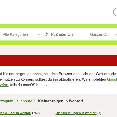
Alle Kategorien
Ganzer Ort
ken um zu suchen, oder Vorschläge mit den Pfeiltasten nach oben/unt
PLZ oder Ort eingeben. Eingabetaste drücke
Suche im Umkreis 
f Kleinanzeigen gemacht, seit dein Browser das Licht der Welt erblickt 
i nutzen zu können, solltest du ihn aktualisieren. Wir empfehlen
Goog
Safari
, falls du macOS benutzt.
rzogtum Lauenburg
Kleinanzeigen in Wentorf
Rad & Boot in Wentorf
(750)
Dienstleistungen in Wentorf
(7)