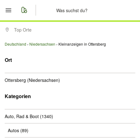
Start
Top Orte
Merkliste
Deutschland
Niedersachsen
Kleinanzeigen in Ottersberg
Nachrichten
Ort
Anzeige aufgeben
Ottersberg
(Niedersachsen)
Kategorien
Auto, Rad & Boot
(1340)
Autos
(89)