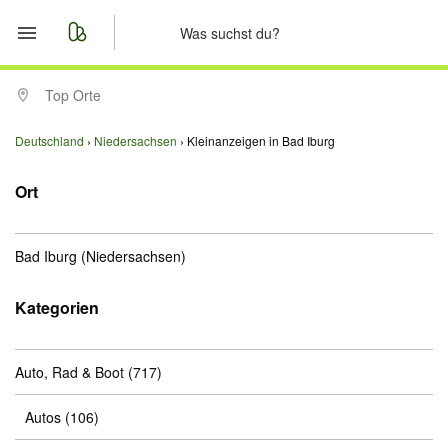
Start
Top Orte
Merkliste
Deutschland
Niedersachsen
Kleinanzeigen in Bad Iburg
Nachrichten
Ort
Anzeige aufgeben
Bad Iburg
(Niedersachsen)
Kategorien
Auto, Rad & Boot
(717)
Autos
(106)