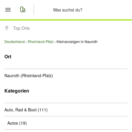
Start
Top Orte
Merkliste
Deutschland
Rheinland-Pfalz
Kleinanzeigen in Nauroth
Nachrichten
Ort
Anzeige aufgeben
Nauroth
(Rheinland-Pfalz)
Kategorien
Auto, Rad & Boot
(111)
Autos
(19)