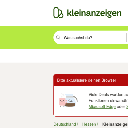
Suchbegriff eingeben. Eingabetaste drüc
Immobilien
Mode & Beauty
Auto, Rad & Boot
Haus & Garten
Jobs
Elek
Bitte aktualisiere deinen Browser
Viele Deals wurden au
Funktionen einwandfre
Microsoft Edge
oder
Deutschland
Hessen
Kleinanzeige