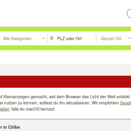
Alle Kategorien
Ganzer Ort
ken um zu suchen, oder Vorschläge mit den Pfeiltasten nach oben/unt
PLZ oder Ort eingeben. Eingabetaste drücke
Suche im Umkreis 
tronik
Familie, Kind & Baby
Haustiere
Freizeit, Hobby & Nachbarschaft
f Kleinanzeigen gemacht, seit dein Browser das Licht der Welt erblickt 
i nutzen zu können, solltest du ihn aktualisieren. Wir empfehlen
Goog
Safari
, falls du macOS benutzt.
n in Cölbe