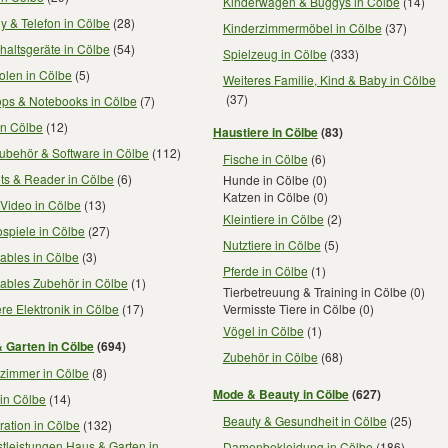
Kinderwagen & Buggys in Cölbe
(14)
 & Telefon in Cölbe
(28)
Kinderzimmermöbel in Cölbe
(37)
altsgeräte in Cölbe
(54)
Spielzeug in Cölbe
(333)
olen in Cölbe
(5)
Weiteres Familie, Kind & Baby in Cölbe
(37)
ops & Notebooks in Cölbe
(7)
in Cölbe
(12)
Haustiere in Cölbe
(83)
ubehör & Software in Cölbe
(112)
Fische in Cölbe
(6)
ts & Reader in Cölbe
(6)
Hunde in Cölbe
(0)
Katzen in Cölbe
(0)
Video in Cölbe
(13)
Kleintiere in Cölbe
(2)
spiele in Cölbe
(27)
Nutztiere in Cölbe
(5)
ables in Cölbe
(3)
Pferde in Cölbe
(1)
ables Zubehör in Cölbe
(1)
Tierbetreuung & Training in Cölbe
(0)
re Elektronik in Cölbe
(17)
Vermisste Tiere in Cölbe
(0)
Vögel in Cölbe
(1)
 Garten in Cölbe
(694)
Zubehör in Cölbe
(68)
zimmer in Cölbe
(8)
Mode & Beauty in Cölbe
(627)
in Cölbe
(14)
Beauty & Gesundheit in Cölbe
(25)
ation in Cölbe
(132)
tleistungen Haus & Garten in
Damenbekleidung in Cölbe
(186)