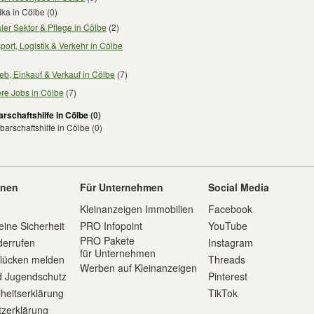
ika in Cölbe
(0)
ler Sektor & Pflege in Cölbe
(2)
port, Logistik & Verkehr in Cölbe
ieb, Einkauf & Verkauf in Cölbe
(7)
re Jobs in Cölbe
(7)
rschaftshilfe in Cölbe
(0)
arschaftshilfe in Cölbe
(0)
onen
Für Unternehmen
Social Media
Kleinanzeigen Immobilien
Facebook
eine Sicherheit
PRO Infopoint
YouTube
PRO Pakete
derrufen
Instagram
für Unternehmen
slücken melden
Threads
Werben auf Kleinanzeigen
d Jugendschutz
Pinterest
iheitserklärung
TikTok
zerklärung