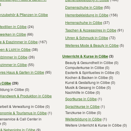
e
Damenschuhe in Cölbe
(55)
enzubehör & Pflanzen in Cölbe
Herrenbekleidung in Cölbe
(156)
Herrenschuhe in Cölbe
(37)
extilien in Cölbe
(24)
Taschen & Accessoires in Cölbe
(91)
werken in Cölbe
(66)
Uhren & Schmuck in Cölbe
(72)
e & Esszimmer in Cölbe
(167)
Weiteres Mode & Beauty in Cölbe
(5)
en & Licht in Cölbe
(38)
Unterricht & Kurse in Cölbe
(3)
afzimmer in Cölbe
(26)
Beauty & Gesundheit in Cölbe
(0)
zimmer in Cölbe
(55)
Computerkurse in Cölbe
(0)
eres Haus & Garten in Cölbe
(95)
Esoterik & Spirituelles in Cölbe
(0)
Kochen & Backen in Cölbe
(0)
Kunst & Gestaltung in Cölbe
(0)
n Cölbe
(29)
Musik & Gesang in Cölbe
(0)
ildung in Cölbe
(0)
Nachhilfe in Cölbe
(0)
 Handwerk & Produktion in Cölbe
Sportkurse in Cölbe
(1)
Sprachkurse in Cölbe
(1)
rbeit & Verwaltung in Cölbe
(0)
Tanzkurse in Cölbe
(0)
ronomie & Tourismus in Cölbe
(1)
Weiterbildung in Cölbe
(1)
nservice & Call Center in
e
(0)
Weitere Unterricht & Kurse in Cölbe
(0)
 & Nebenjobs in Cölbe
(9)