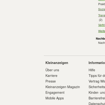
Prakt
Sozia
Trans
(2)
Vertr
Weite
Nachba
Nachb
Kleinanzeigen
Informati
Über uns
Hilfe
Karriere
Tipps für d
Presse
Vertrag Wi
Kleinanzeigen Magazin
Sicherheit
Engagement
Kinder- un
Mobile Apps
Barrierefre
Datenschut