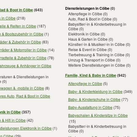
Dienstleistungen in Cölbe
(0)
Rad & Boot in Cölbe
(643)
Altenpflege in Cölbe
(0)
 in Cölbe
(218)
Auto, Rad & Boot in Cölbe
(0)
Babysitter/-in & Kinderbetreuung in
eile & Reifen in Cölbe
(187)
Cölbe
(0)
e & Bootszubehör in Cölbe
(1)
Elektronik in Cölbe
(0)
Haus & Garten in Cölbe
(0)
räder & Zubehör in Cölbe
(83)
Künstler/-in & Musiker/-in in Cölbe
(0)
Reise & Event in Cölbe
(0)
räder & Motorroller in Cölbe
(14)
Tierbetreuung & Training in Cölbe
(0)
radteile & Zubehör in Cölbe
(78)
Umzug & Transport in Cölbe
(0)
Weitere Dienstleistungen in Cölbe
(0)
fahrzeuge & Anhänger in Cölbe
Familie, Kind & Baby in Cölbe
(942)
aturen & Dienstleistungen in
e
(0)
Altenpflege in Cölbe
(5)
wagen & -mobile in Cölbe
(8)
Baby- & Kinderkleidung in Cölbe
(349)
res Auto, Rad & Boot in Cölbe
Baby- & Kinderschuhe in Cölbe
(77)
Baby-Ausstattung in Cölbe
(75)
onik in Cölbe
(357)
Babyschalen & Kindersitze in Cölbe
 & Hifi in Cölbe
(42)
(15)
Babysitter/-in & Kinderbetreuung in
tleistungen Elektronik in Cölbe
(1)
Cölbe
(0)
in Cölbe
(29)