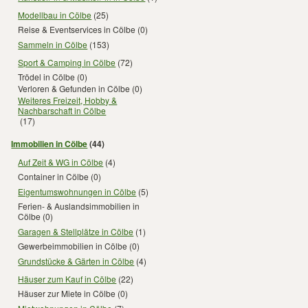
Modellbau in Cölbe
(25)
Reise & Eventservices in Cölbe
(0)
Sammeln in Cölbe
(153)
Sport & Camping in Cölbe
(72)
Trödel in Cölbe
(0)
Verloren & Gefunden in Cölbe
(0)
Weiteres Freizeit, Hobby &
Nachbarschaft in Cölbe
(17)
Immobilien in Cölbe
(44)
Auf Zeit & WG in Cölbe
(4)
Container in Cölbe
(0)
Eigentumswohnungen in Cölbe
(5)
Ferien- & Auslandsimmobilien in
Cölbe
(0)
Garagen & Stellplätze in Cölbe
(1)
Gewerbeimmobilien in Cölbe
(0)
Grundstücke & Gärten in Cölbe
(4)
Häuser zum Kauf in Cölbe
(22)
Häuser zur Miete in Cölbe
(0)