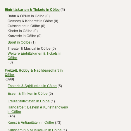
Eintrittskarten & Tickets in Cölbe
(4)
Bahn & ÖPNV in Cölbe
(0)
Comedy & Kabarett in Cölbe
(0)
Gutscheine in Cölbe
(0)
Kinder in Cölbe
(0)
Konzerte in Cölbe
(0)
Sport in Cölbe
(1)
Theater & Musical in Cölbe
(0)
Weitere Eintrittskarten & Tickets in
Cölbe
(3)
Freizeit, Hobby & Nachbarschaft in
Cölbe
(398)
Esoterik & Spirituelles in Cölbe
(5)
Essen & Trinken in Cölbe
(5)
Freizeitaktivitäten in Cölbe
(1)
Handarbeit, Basteln & Kunsthandwerk
in Cölbe
(46)
Kunst & Antiquitäten in Cölbe
(73)
Künstler/-in & Musiker/-in in Cölbe
(1)