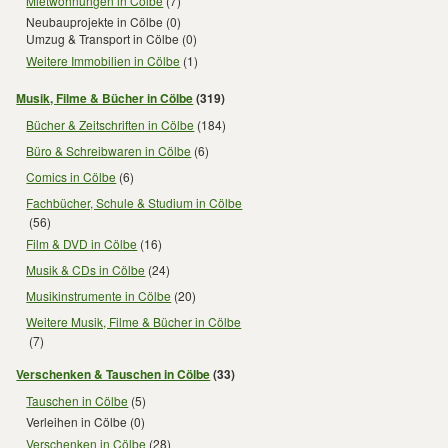
Mietwohnungen in Cölbe
(7)
Neubauprojekte in Cölbe
(0)
Umzug & Transport in Cölbe
(0)
Weitere Immobilien in Cölbe
(1)
Musik, Filme & Bücher in Cölbe
(319)
Bücher & Zeitschriften in Cölbe
(184)
Büro & Schreibwaren in Cölbe
(6)
Comics in Cölbe
(6)
Fachbücher, Schule & Studium in Cölbe
(56)
Film & DVD in Cölbe
(16)
Musik & CDs in Cölbe
(24)
Musikinstrumente in Cölbe
(20)
Weitere Musik, Filme & Bücher in Cölbe
(7)
Verschenken & Tauschen in Cölbe
(33)
Tauschen in Cölbe
(5)
Verleihen in Cölbe
(0)
Verschenken in Cölbe
(28)