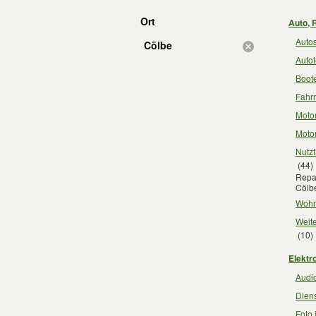
Ort
Auto, 
Autos
Cölbe
Autot
Boot
Fahr
Motor
Motor
Nutz
(44)
Repar
Cölb
Wohn
Weite
(10)
Elektr
Audio
Diens
Foto 