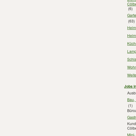
Cölb
(6)
Gart
(63)
Heimt
Heim
Küch
Lamp
Schl
Wohn
Weit
Jobs i
Ausb
Bau,
(1)
Büroa
Gast
Kunde
Cölb
Mini-