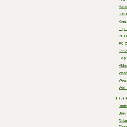
Handy
Haush
Kons
Lapt
PCs 
PC-Z
Table
TV & 
Video
Wear
Wear
Weite
Haus &
Bade
Büro 
Dekor
Diens