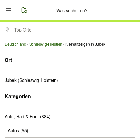
Start
Top Orte
Merkliste
Deutschland
Schleswig-Holstein
Kleinanzeigen in Jübek
Nachrichten
Ort
Anzeige aufgeben
Jübek
(Schleswig-Holstein)
Kategorien
Auto, Rad & Boot
(384)
Autos
(55)