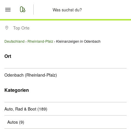
Start
Top Orte
Merkliste
Deutschland
Rheinland-Pfalz
Kleinanzeigen in Odenbach
Nachrichten
Ort
Anzeige aufgeben
Odenbach
(Rheinland-Pfalz)
Kategorien
Auto, Rad & Boot
(189)
Autos
(9)