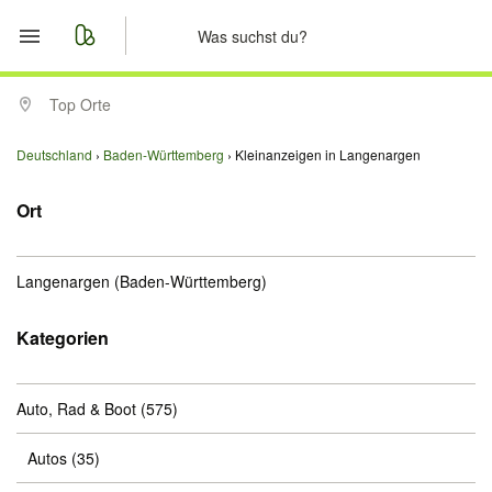
Start
Top Orte
Merkliste
Deutschland
Baden-Württemberg
Kleinanzeigen in Langenargen
Nachrichten
Ort
Anzeige aufgeben
Langenargen
(Baden-Württemberg)
Kategorien
Auto, Rad & Boot
(575)
Autos
(35)