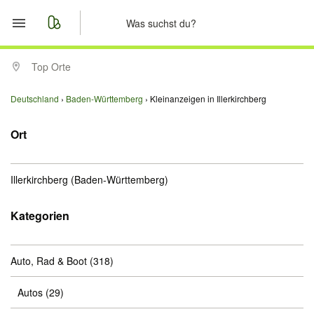
Start
Top Orte
Merkliste
Deutschland
Baden-Württemberg
Kleinanzeigen in Illerkirchberg
Nachrichten
Ort
Anzeige aufgeben
Illerkirchberg
(Baden-Württemberg)
Kategorien
Auto, Rad & Boot
(318)
Autos
(29)