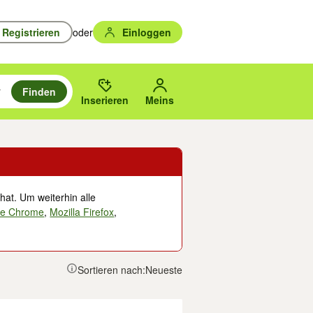
Registrieren
oder
Einloggen
Finden
en durchsuchen und mit Eingabetaste auswählen.
n um zu suchen, oder Vorschläge mit den Pfeiltasten nach oben/unten
des gewählten Orts oder PLZ.
Inserieren
Meins
hat. Um weiterhin alle
le Chrome
,
Mozilla Firefox
,
Sortieren nach:
Neueste