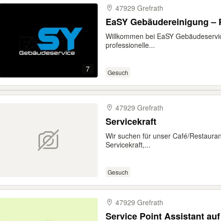
47929 Grefrath
EaSY Gebäudereinigung – P
Willkommen bei EaSY Gebäudeservice
professionelle...
7
Gesuch
47929 Grefrath
Servicekraft
Wir suchen für unser Café/Restauran
Servicekraft,...
Gesuch
47929 Grefrath
Service Point Assistant auf