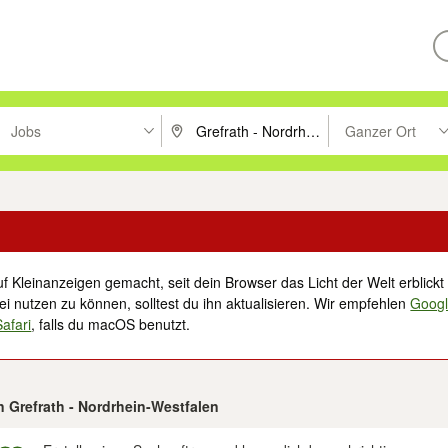
Jobs
Ganzer Ort
ken um zu suchen, oder Vorschläge mit den Pfeiltasten nach oben/unt
PLZ oder Ort eingeben. Eingabetaste drücke
Suche im Umkreis 
f Kleinanzeigen gemacht, seit dein Browser das Licht der Welt erblickt 
i nutzen zu können, solltest du ihn aktualisieren. Wir empfehlen
Goog
Safari
, falls du macOS benutzt.
n Grefrath - Nordrhein-Westfalen