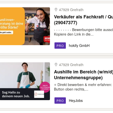
47929 Grefrath
Verkäufer als Fachkraft / Qu
(29047377)
- - - - - - - - Bewerbungen bitte auss
Kopiere den Link in die...
hokify GmbH
PRO
47929 Grefrath
Aushilfe im Bereich (w/m/
Unternehmensgruppe)
⭐ Direkt bewerben & mehr erfahren: 
Button oben rechts,...
HeyJobs
PRO