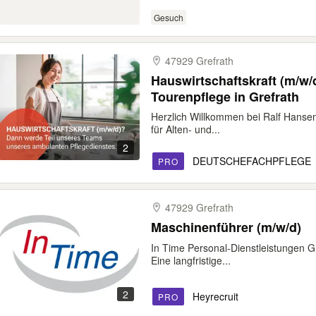
Gesuch
47929 Grefrath
Hauswirtschaftskraft (m/w/
Tourenpflege in Grefrath
Herzlich Willkommen bei Ralf Hansen
für Alten- und...
2
DEUTSCHEFACHPFLEGE
PRO
47929 Grefrath
Maschinenführer (m/w/d)
In Time Personal-Dienstleistungen 
Eine langfristige...
2
Heyrecruit
PRO