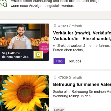
Erstelle einen Suchauftrag und lasse dich benachrichtigen,
wenn neue Anzeigen eingestellt werden.
gebnisse
47929 Grefrath
Verkäufer (m/w/d), Verkäufe
Verkäufer/in - Einzelhandel,
Einzelhandelskaufmann/-fr
⭐ Direkt bewerben & mehr erfahren: 
Button oben rechts,...
HeyJobs
PRO
47929 Grefrath
Betreuung für meinen Vate
Suche eine Betreuung für meinen Vat
Wohnung reinigt. In den...
Gesuch