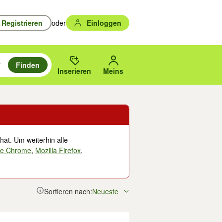
Registrieren
oder
Einloggen
Finden
en durchsuchen und mit Eingabetaste auswählen.
n um zu suchen, oder Vorschläge mit den Pfeiltasten nach oben/unten
des gewählten Orts oder PLZ.
Inserieren
Meins
hat. Um weiterhin alle
le Chrome
,
Mozilla Firefox
,
Sortieren nach:
Neueste