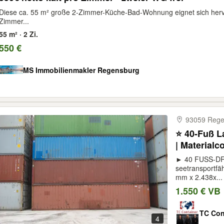
Diese ca. 55 m² große 2-Zimmer-Küche-Bad-Wohnung eignet sich herv
Zimmer...
55 m² · 2 Zi.
550 €
MS Immobilienmakler Regensburg
93059 Rege
⭐ 40-Fuß L
| Materialc
► 40 FUSS-DRY
seetransportf
mm x 2.438x...
1.550 € VB
TC Con
4