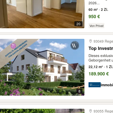
2026...
60 m² · 2 Zi.
950 €
20
Von Privat
93049 Rege
Top Invest
Dieses exklusi
Geborgenheit 
22,12 m² · 1 Zi
189.900 €
Immobi
8
93055 Rege