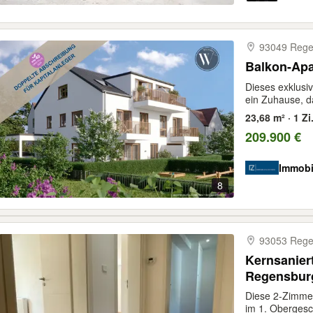
93049 Rege
Balkon-Apa
Dieses exklusiv
ein Zuhause, d
23,68 m² · 1 Zi
209.900 €
Immobi
8
93053 Rege
Kernsanier
Regensburg 
Diese 2-Zimme
im 1. Obergesc