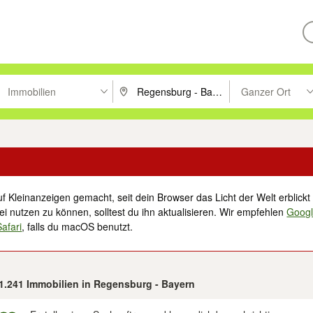
Immobilien
Ganzer Ort
ken um zu suchen, oder Vorschläge mit den Pfeiltasten nach oben/unt
PLZ oder Ort eingeben. Eingabetaste drücke
Suche im Umkreis 
f Kleinanzeigen gemacht, seit dein Browser das Licht der Welt erblickt 
i nutzen zu können, solltest du ihn aktualisieren. Wir empfehlen
Goog
Safari
, falls du macOS benutzt.
 1.241 Immobilien in Regensburg - Bayern