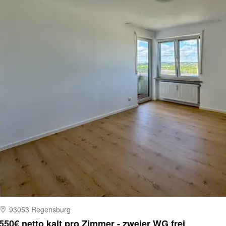
93053 Regensburg
550€ netto kalt pro Zimmer - zweier WG frei